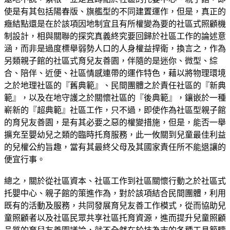
使是有其包括陽春版、旗艦型的不同建置運作，但是，真正的
癥結點還是在於該項因地制宜且有所權變為要的社區式照顧機
制設計，相與關聯的探究真義終究要回歸於社區工作的論述意
涵，而非是過度標舉弱勢人口的人身權益捍衛，換言之，作為
另類親子館的社區式育兒友善園，伴隨的是迷你、微型、綜
合、陪伴、近便、社區情感連帶的運作特色，藉以將物理環境
之於地理社區的『舊典範』、民間團體之於責任社區的『新典
範』，以及在地守護之於關懷社區的『後典範』，鑲嵌於一種
嶄新的『超典範』社區工作，只不過，即使作為社區型親子館
的育兒友善園，是有其必要之惡的權變措施，但是，能否一舉
擴充至嬰幼兒之類的臨時托育服務，此一攸關到兒童最佳利益
的兒權公約旨趣，當有其最終父母及其國家責任所不能退讓的
便宜行事。
總之，關於從社區資本、社區工作到社區關懷行動之於社區式
托嬰中心、親子館的策進作為，對於該項結合民間團體，利用
既有的活動及服務，共同發展育兒友善工作模式，從而協助兒
童照顧者以及社區民眾共享社區托育資源，進而提升兒童照顧