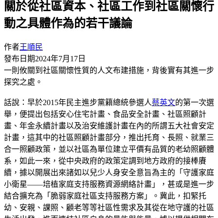
關於從社區資本、社區工作到社區關懷行
動之具體作為的若干議論
作者
王順民
發布日期
2024年7月17日
一則攸關到社區關懷性質的人文布建措施，背後實有其進一步
探究之處。
話說：早於2015年民主進步黨籍總統參選人
蔡英文
的第一次選
舉，便提出包括安心住宅計畫、食品安全計畫、社區照顧計
畫、年金永續計畫以及治安維護計畫在內的所謂五大社會安定
計畫，這其中的社區照顧計畫部分，推出托育、長照、就業三
合一照顧政策，並以社區為單位建立平價有品質的老幼照顧體
系，如此一來，從中央政府的政策定調到地方政府的接棒賡
續，據以開展出來諸如以兒少人身安全意旨為主的「守護家庭
小衛星——培植家庭支持服務資源網絡計畫」，甚或是進一步
結合擴充為「脆弱家庭社區支持服務方案」。冀此，扣緊托
幼、安親、課照、顧老等等社區性需求及其從在地守護的社區