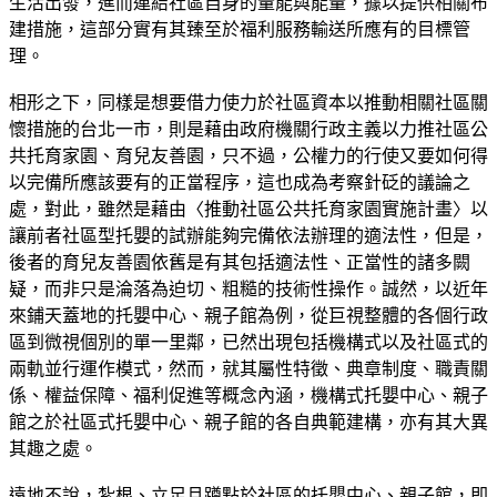
生活出發，進而連結社區自身的量能與能量，據以提供相關布
建措施，這部分實有其臻至於福利服務輸送所應有的目標管
理。
相形之下，同樣是想要借力使力於社區資本以推動相關社區關
懷措施的台北一市，則是藉由政府機關行政主義以力推社區公
共托育家園、育兒友善園，只不過，公權力的行使又要如何得
以完備所應該要有的正當程序，這也成為考察針砭的議論之
處，對此，雖然是藉由〈推動社區公共托育家園實施計畫〉以
讓前者社區型托嬰的試辦能夠完備依法辦理的適法性，但是，
後者的育兒友善園依舊是有其包括適法性、正當性的諸多闕
疑，而非只是淪落為迫切、粗糙的技術性操作。誠然，以近年
來鋪天蓋地的托嬰中心、親子館為例，從巨視整體的各個行政
區到微視個別的單一里鄰，已然出現包括機構式以及社區式的
兩軌並行運作模式，然而，就其屬性特徵、典章制度、職責關
係、權益保障、福利促進等概念內涵，機構式托嬰中心、親子
館之於社區式托嬰中心、親子館的各自典範建構，亦有其大異
其趣之處。
遠地不說，紮根、立足且蹲點於社區的托嬰中心、親子館，即