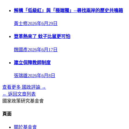
解構「低級紅」與「極端獨」─尋找兩岸的歷史共鳴箱
黃士修
2026年6月29日
登革熱來了 蚊子比鼠更可怕
魏國彥
2026年6月17日
建立保障教師制度
張瑞雄
2026年6月8日
查看更多
國政評論
→
← 返回文章列表
國家政策研究基金會
頁面
關於基金會