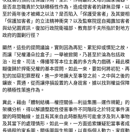
是否怠忽職責於欠缺積極性作為，造成侵害者的肆無忌憚，以
至於兩年後才被繩之以法？是否陷入「保護受害者」及其變相
「保護加害者」的立法精神衝突？以及監察院逕自揭露加害者
與幼兒園資訊，復加行政院衛福部、教育部千夫所指於對地方
政府的圍剿行徑？
顯然，這些的提問議論，實則因為再犯、累犯抑或慣犯之故，
而讓『兒權潘朵拉盒子』一舉被掀開，乃甚至於淪為包括政
治、社會、司法、傳播等等本位主義的多方角力戲碼，藉此模
糊復歸於捍衛兒權的基本提問，如此一來，要如何將初犯、再
犯的加惡犯罪歷程，進一步地擴大至事發之前、之中與之後的
鑲嵌、貫通，從而讓停損設置的人身戕害，據以找到權益保障
的積極性策進作為。
冀此，藉由「體制結構—權控關係—利益集團—運作規範」的
架構分析，得以解讀整起性侵害事件不同階段之於特定事件演
變的時間軸線，並且有其來自此時斷點所可能會涉及到人事物
及其當下的處理情形，如此一來，一方面追索嫌疑犯當事者成
長過程的家系圖、關係圖與生態圖，以直指個人動力、家庭動