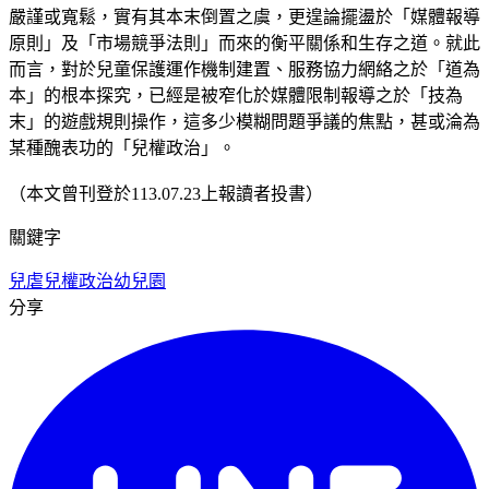
嚴謹或寬鬆，實有其本末倒置之虞，更遑論擺盪於「媒體報導
原則」及「市場競爭法則」而來的衡平關係和生存之道。就此
而言，對於兒童保護運作機制建置、服務協力網絡之於「道為
本」的根本探究，已經是被窄化於媒體限制報導之於「技為
末」的遊戲規則操作，這多少模糊問題爭議的焦點，甚或淪為
某種醜表功的「兒權政治」。
（本文曾刊登於113.07.23上報讀者投書）
關鍵字
兒虐
兒權政治
幼兒園
分享