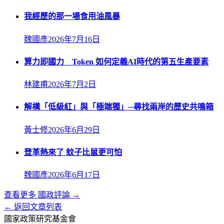
我經歷的那一場食用油風暴
魏國彥
2026年7月16日
算力即國力 Token 如何定義AI時代的第五生產要素
林建甫
2026年7月2日
解構「低級紅」與「極端獨」─尋找兩岸的歷史共鳴箱
黃士修
2026年6月29日
登革熱來了 蚊子比鼠更可怕
魏國彥
2026年6月17日
查看更多
國政評論
→
← 返回文章列表
國家政策研究基金會