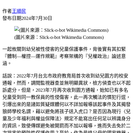
作者
王順民
發布日期
2024年7月30日
(圖片來源：Slick-o-bot Wikimedia Commons)
一起攸關到幼兒被性侵害的兒童保護事件，背後實有其扣緊
『體制—權控—運作規範』考察架構的『兒權政治』論述意
涵。
話說：2022年7月台北市政府教育局首次收到幼兒園方的校安
通報，然而，調閱監視器查並無明顯異狀，檢方偵查也以不起
訴處分，但是，2023年7月再次收到園方通報，始知已有多名
兒童受到同一教保員的性侵傷害，此一再次觸法的慣犯行逕，
引爆出來的是諸如質疑媒體何以不詳加報導該起事件及其揭發
狼師學校名謂，藉以避免將孩子送入虎口？是否因為現行〈兒
童及少年福利與權益保障法〉規定不能寫出任何足以辨識身分
的資訊，致使傳媒避免被開罰而不加以報導，進而失去免於二
次戕害的預防性保護作用？至於，作為最終父母的國家機器，