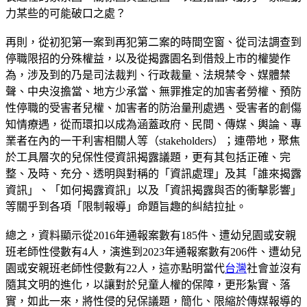
力某些的可能破口之處？
再則，從初犯第一案到再犯第二案的時間空窗、從司法調查到
停職限招的分殊權益，以及從揭露園名到借殼上市的權變作
為，涉及到的乃是司法裁判、行政裁量、法規禁令、媒體禁
聲、中央沒擔當、地方少承當、無罪推定的加害者勞權、預防
性停職的受害者兒權、加害者的防治量刑處遇、受害者的創傷
知情療遇，從而環扣以成為涵蓋政府、民間、傳媒、輿論、專
業者在內的一干利害相關人等（stakeholders）；連帶地，聚焦
於工具層次的兒保性侵資訊揭露議題，更有其包括正確、完
整、及時、充分、透明與對稱的「資訊處理」及其「誰來揭露
資訊」、「如何揭露資訊」以及「資訊揭露與否的衝擊影響」
等關乎到各項「限制報導」命題旨趣的糾結拉扯。
總之，資料顯示從2016年通報案數有185件、遭幼兒園或安親
班老師性侵數有4人，演進到2023年通報案數有206件、遭幼兒
園或安親班老師性侵數有22人，這亦點明當代
台灣
社會並沒有
隨其文明的進化，以讓對於兒童人權的保障，更形紮實、落
實，如此一來，將性侵的兒保議題，簡化、限縮於傳媒報導的