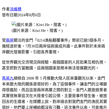
作者
凃維穗
發布日期
2024年8月6日
(圖片來源：Kiwi He，陸客。)
受
兩岸
關注的金門「0214漁船翻覆事件」懸宕已逾5個多月，
幾經波折後，7月30日兩岸協商達成共識。此事件對於未來兩
岸觀光發展影響，引起各界重視。
從世界觀光交流現況與經驗，兩個國家的人民如果互相仇視，
甚至把對方當敵國，這兩個國家是根本無法發展觀光的。
馬英九
總統自 2008 年 5 月推動大陸人民來臺觀光以來，金門
本來跟大陸的關係是很好的，為了這個事件，讓金門的立場變
得很尷尬，而且這是兩岸高層之間的對立，金門人跟旅遊業者
其實很無辜這次在大陸會引起公憤，主要是事件發生後，被放
回去的生還者，在媒體上說，對岸過去對我們金門的漁民其實
很好，他們要上岸補給都沒有刁難，這次事件以來，可能推升