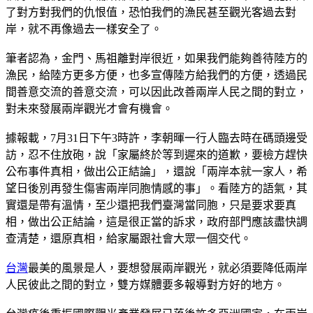
了對方對我們的仇恨值，恐怕我們的漁民甚至觀光客過去對
岸，就不再像過去一樣安全了。
筆者認為，金門、馬祖離對岸很近，如果我們能夠善待陸方的
漁民，給陸方更多方便，也多宣傳陸方給我們的方便，透過民
間善意交流的善意交流，可以因此改善兩岸人民之間的對立，
對未來發展兩岸觀光才會有機會。
據報載，7月31日下午3時許，李朝暉一行人臨去時在碼頭邊受
訪，忍不住放砲，說「家屬終於等到遲來的道歉，要檢方趕快
公布事件真相，做出公正結論」，還說「兩岸本就一家人，希
望日後別再發生傷害兩岸同胞情感的事」。看陸方的語氣，其
實還是帶有溫情，至少還把我們臺灣當同胞，只是要求要真
相，做出公正結論，這是很正當的訴求，政府部門應該盡快調
查清楚，還原真相，給家屬跟社會大眾一個交代。
台灣
最美的風景是人，要想發展兩岸觀光，就必須要降低兩岸
人民彼此之間的對立，雙方媒體要多報導對方好的地方。