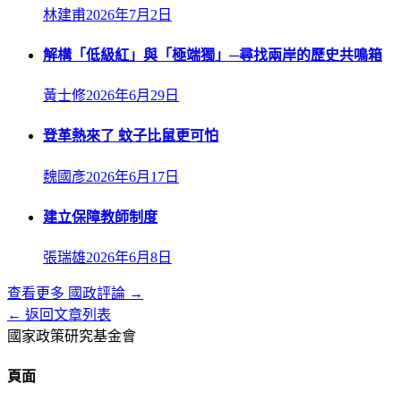
林建甫
2026年7月2日
解構「低級紅」與「極端獨」─尋找兩岸的歷史共鳴箱
黃士修
2026年6月29日
登革熱來了 蚊子比鼠更可怕
魏國彥
2026年6月17日
建立保障教師制度
張瑞雄
2026年6月8日
查看更多
國政評論
→
← 返回文章列表
國家政策研究基金會
頁面