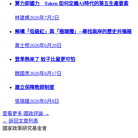
算力即國力 Token 如何定義AI時代的第五生產要素
林建甫
2026年7月2日
解構「低級紅」與「極端獨」─尋找兩岸的歷史共鳴箱
黃士修
2026年6月29日
登革熱來了 蚊子比鼠更可怕
魏國彥
2026年6月17日
建立保障教師制度
張瑞雄
2026年6月8日
查看更多
國政評論
→
← 返回文章列表
國家政策研究基金會