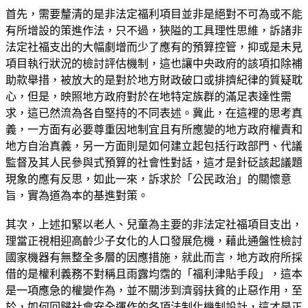
首先，需要釐清的是非法定福利項目並非是絕對不可為或不能
有所增設的策進作法，只不過，狹隘的工具理性思維，訴諸非
法定社福支出的大幅劇增而少了應有的預算控管，抑或是未見
項目執行狀況的檢討評估機制，這也讓中央政府的該項扣除補
助款舉措，被放大的是對於地方財政破口或排擠紀律的質疑耽
心，但是，映照地方政府對於在地特定族群的滿足表達性需
求，這已然流為各自堅持的不同表述。冀此，在這裡的思考真
義，一方面有必要尊重因地制宜且有所應變的地方政府權責和
地方自治真義，另一方面則是如何建立起包括行政部門、代議
監督及其人民參與式預算的社會性對話，這才是針砭該起議題
現象的應有反思，如此一來，訴求於「公民政治」的關懷意
旨，實為道為本的基進對策。
其次，上述扣緊以老人、兒童為主要的非法定社福項目支出，
理當正視相迎高齡少子女化的人口發展危機，藉此通盤性檢討
國家機器有無整全多層的因應措施，就此而言，地方政府所採
借的是權利義務不對稱且雨露均霑的「福利津貼手段」，這本
是一項應急的權變作為，並不關涉到濟弱扶貧的止惡作用，至
於，如何回歸社會安全運作的各項法制化機制設計，這才是正