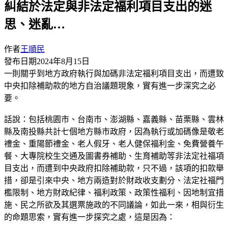
糾結於法定與非法定福利項目支出的迷
思、迷亂…
作者
王順民
發布日期
2024年8月15日
一則關乎到地方政府執行與加碼非法定福利項目支出，而遭致
中央扣除補助款的地方自治議題現象，實有進一步深究之必
要。
話說：包括桃園市、台南市、澎湖縣、嘉義縣、苗栗縣、雲林
縣及南投縣共計七個地方縣市政府，因為執行或加碼像是敬老
禮金、重陽節禮金、老人假牙、老人健保福利金、免費營養午
餐、大專院校生交通及圖書券補助、生育補助等非法定社福項
目支出，而遭到中央政府扣除補助款，只不過，該項的扣款舉
措，卻是引來中央、地方兩造對於財政收支劃分、法定社福門
檻限制、地方財政紀律、福利政策、政策性福利、因地制宜措
施、民之所欲及其選票施政的不同議論，如此一來，相與衍生
的命題思索，實有進一步探究之處，這是因為：