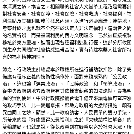
本清源之道。換言之，相關聯的社會人文變革工程乃是需要針
對社會安全、社會保障、社會保險、社會救助、社會福利、福
利津貼及其福利服務等概念內涵，以進行必要廓清；連帶地，
考察針砭之處也就不全然在於法定與非法定福利，這兩者之間
的名實析辨，而是福國利民的西方文明理念，已然被直接複製
移植於東方靈魂，進而出現各種福利迷亂行徑，這部分所攸關
到生命共同體的社會情感連帶基礎，實有待建構華人社會所特
有的福利精神調性。
總之，行政院主計總處本於職權所在進行補助款扣除，除了完
備應有程序正義的技術性操作外，面對未臻成熟的「公民政
治」，這也讓「選票政治」、「民粹政治」和「預算政治」，
從中央政府到地方政府皆有其依樣畫葫蘆的如法炮製，最為明
顯的實例便是，中央行政院撥補台電千億元來讓電價可望凍漲
的取巧手法，此一變通舉措，跟地方政府的大撒幣措施，頗有
異曲同工之妙，顯然，此一政府請客、人民買單的雙刃手法，
所帶來的是『好康獲得免費福利』之於『欠缺結構性解套』的
雙輸結局，也就是說，從執政黨到在野黨以迄於社會大眾，所