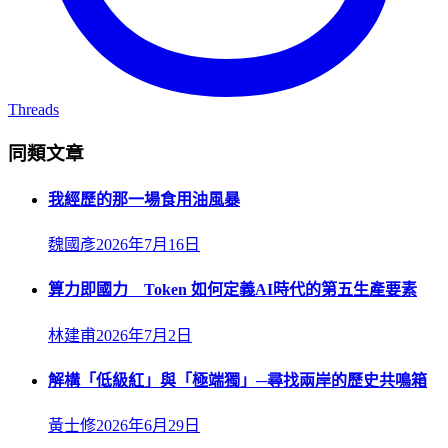
Threads
同類文章
我經歷的那一場食用油風暴
魏國彥
2026年7月16日
算力即國力 Token 如何定義AI時代的第五生產要素
林建甫
2026年7月2日
解構「低級紅」與「極端獨」─尋找兩岸的歷史共鳴箱
黃士修
2026年6月29日