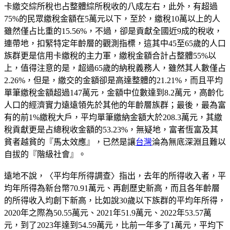
卡繳交綜所稅也占整體綜所稅收的八成左右，此外，有超過
75%的民眾繳稅金額在5萬元以下，至於，繳稅10萬以上的人
雖然僅占比重的15.56%，不過，卻是貢獻全國近9成的稅收，
連帶地，扣緊特定年齡層的觀測指標，這其中45至65歲的人口
族群更是信用卡繳稅的主力軍，繳稅金額合計占整體55%以
上，值得注意的是，超過65歲的納稅義務人，雖然其人數僅占
2.26%，但是，繳交的金額卻是高達整體的21.21%，而且平均
單筆繳稅金額超過147萬元，金額中位數達到8.2萬元，高齡化
人口的經濟實力遠遠領先於其他的年齡層族群；最後，最為富
有的前1%繳稅大戶，平均單筆繳納金額大於208.3萬元，其繳
稅貢獻更是占總稅收金額的53.23%，無疑地，富者恆富及其
貧者越貧的『馬太效應』，已然是讓
台灣
淪為無底深淵且難以
自拔的『階級社會』。
遠地不說，〈平均年所得調查〉指出，去年的所得收入者，平
均年所得為新台幣70.91萬元、再創歷史新高，而且各年齡層
的所得收入均創下新高，比如說30歲以下族群的平均年所得，
2020年之際為50.55萬元、2021年51.9萬元、2022年53.57萬
元，到了2023年達到54.59萬元，比前一年多了1萬元，平均下