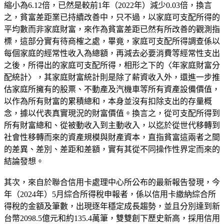
縮小為6.12倍，已然是較前1年（2022年）減少0.03倍，換言
之，貧富差距業已持續改善中，只不過，以家庭可支配所得的
平均數而非家庭財富，來作為貧富差距已然有所改善的觀測指
標，這部分實有待商榷之處，畢竟，家庭可支配所得調查係以
每個家庭的經常性收入為總額，再減去必要消費等經常性支出
之後，所得出的家庭可支配所得，相形之下的〈年家庭財富分
配統計〉，其家庭財富統計則是除了薪資收入外，還進一步推
估家庭所擁有的股票、不動產及汽機車等所有資產設備價值，
以作為所有財富的累積總和，本身並沒有扣除支出的存量概
念，據以代表真實現況的財富價值。換言之，從可支配所得到
所有財富總和、從被動收入到主動收入，以迄於從世代移轉到
社會性移轉而來的資產規模與財產資本，直指貧富這兩者之間
的差異、差別、差距和差額，實有其從不同操作性界定而來的
結論發想。
其次，來自於聯合信用卡處理中心所公布的最新報告發現，今
年（2024年）5月綜合所得稅申報者，係以信用卡繳納綜合所
得稅的金額及筆數，出現逐年穩定成長趨勢，並且分別達到新
台幣2098.5億元和約135.4萬筆，雙雙創下歷史新高，採用信用