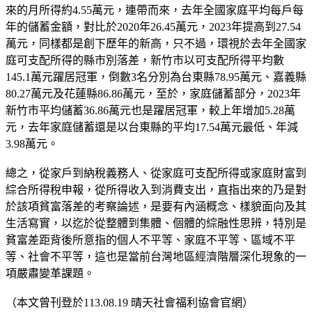
來的月所得約4.55萬元，連帶而來，去年全國家庭平均每戶每
年的儲蓄金額，對比於2020年26.45萬元，2023年提高到27.54
萬元，同樣都是創下歷年的新高，只不過，環視於去年全國家
庭可支配所得的縣市別落差，新竹市以可支配所得平均數
145.1萬元躍居冠軍，倒數3名分別為台東縣78.95萬元、嘉義縣
80.27萬元及花蓮縣86.86萬元，至於，家庭儲蓄部分，2023年
新竹市平均儲蓄36.86萬元也是躍居冠軍，較上年增加5.28萬
元，去年家庭儲蓄還是以台東縣的平均17.54萬元最低、年減
3.98萬元。
總之，從家戶到納稅義務人、從家庭可支配所得或家庭財富到
綜合所得稅申報，從所得收入到消費支出，直指出來的乃是對
於該項貧富落差的考察論述，是要有內涵概念、樣貌面向及其
生活寫實，以迄於從整體到集體、個體的綜融性思辨，特別是
貧富差距背後所意指的個人不平等、家庭不平等、區域不平
等、社會不平等，這也是當前台灣地區經濟階層深化現象的一
項嚴肅變革課題。
（本文曾刊登於113.08.19 晴天社會福利協會官網）