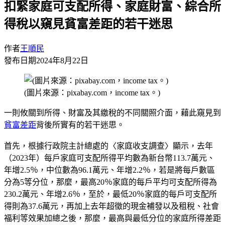
扣緊家庭可支配所得、家庭財富、綜合所
得稅以窺見貧富差距的若干迷思
作者
王順民
發布日期
2024年8月22日
(圖片來源：pixabay.com，income tax。)
一則攸關到所得、財富及其繳稅的不同關照介面，藉此窺見到
貧富差距
背後所實有的若干迷思。
首先，根據行政院主計總處的〈家庭收支調查〉顯示，去年
（2023年）每戶家庭可支配所得平均數為新台幣113.7萬元、
年增2.5％，中位數為96.1萬元、年增2.2％，若是將每戶數區
分為5等分位，那麼，最高20％家庭的每戶平均可支配所得為
230.2萬元、年增2.6％，至於，最低20％家庭的每戶可支配所
得則為37.6萬元，再加上去年超徵的現金補發以及租稅、社會
福利等效果加總之後，那麼，最高與最低分位的家庭所得差距