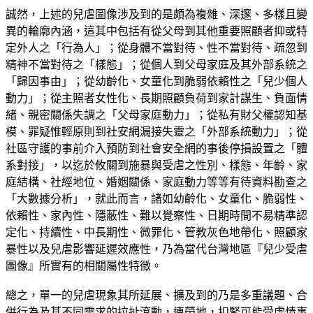
誠然，上述的兒虐圖像涉及到的是頗為複雜、深邃、多樣且變
異的輪廓內涵，這其中包括有從父母到其他重要照顧者抑或特
定外人之「行為人」；從身體不當對待、性不當對待、疏忽到
精神不當對待之「樣態」；從個人到父母家庭及其外部系統之
「歸因事由」；從幼齡化、女童化到脆弱依賴性之「兒少個人
動力」；從主照者女性化、長期照顧負荷到家計謀生、負面情
緒、親密關係失調之「父母家庭動力」；從私有財父權認知基
模、罪疑惟輕原則到社安網漏接失靈之「外部系統動力」；從
社區守護的事前介入預防到社會安全網的事後停損設置之「體
系對接」，以迄於攸關到施暴與受虐之性別、樣態、年齡、家
庭結構、社經地位、婚姻關係、家庭動力等等有待資料勘查之
「大數據分析」，就此而言，諸如幼齡化、女童化、脆弱性、
依賴性、家內性、隱蔽性、難以覺察性、日期時間不易精準認
定化、持續性、中長期性、微罪化、管教灰色地帶化、照顧家
暴性以及兒虐影響延遲效應性，乃為當代台灣地區『兒少受虐
圖像』所實有的相關屬性特徵。
總之，單一的兒虐現象其所延展、擴及到的乃是多重議題、合
併行為及其不同需求的拉扯滾動，連帶地，扣緊可能受虐情事