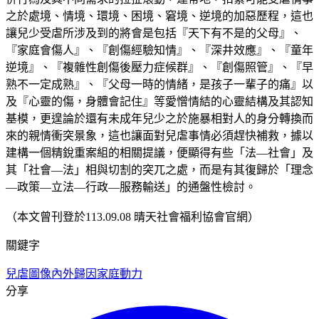
之於處境、情境、環境、困境、窘境、逆境的加惡歷程，這也
讓兒少受虐所涉及到的將會是包括『天下有不是的父母』、
『家庭會傷人』、『創傷經驗知情』、『深井效應』、『童年
逆境』、『複雜性創傷後壓力症候群』、『創傷照管』、『早
熟不一定成熟』、『父母一時的情緒，是孩子一輩子的痛』以
及『心靈的傷，身體會記住』等愛憎情結的心靈結構及其認知
基模，更遑論於還有未成年兒少之於施暴相對人的身分轉換而
來的親情衝突景象，這也讓面對兒虐事情必須趕快補救，據以
建構一個精銳重案組的相關提議，便顯得有些「法—社會」及
其「社會—法」相與切割的突兀之處，而是有其復歸於「理念
—政策—立法—行政—服務輸送」的通盤性檢討。
（本文曾刊登於113.09.08 晴天社會福利協會官網）
關鍵字
兒虐圖像
內外歸因
家庭動力
分享