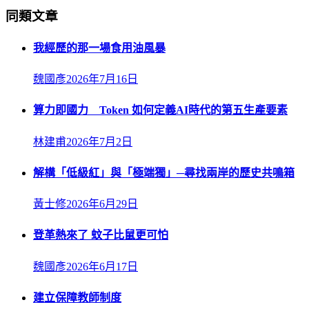
同類文章
我經歷的那一場食用油風暴
魏國彥
2026年7月16日
算力即國力 Token 如何定義AI時代的第五生產要素
林建甫
2026年7月2日
解構「低級紅」與「極端獨」─尋找兩岸的歷史共鳴箱
黃士修
2026年6月29日
登革熱來了 蚊子比鼠更可怕
魏國彥
2026年6月17日
建立保障教師制度