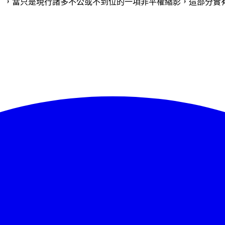
』，當只是現行諸多不公或不到位的一項非平權縮影，這部分實