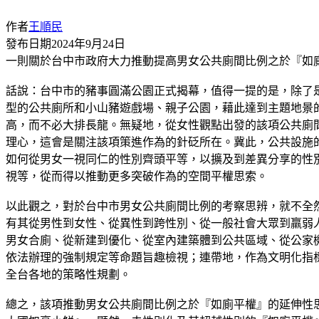
作者
王順民
發布日期
2024年9月24日
一則關於台中市政府大力推動提高男女公共廁間比例之於『如
話說：台中市的豬事圓滿公園正式揭幕，值得一提的是，除了
型的公共廁所和小山豬遊戲場、親子公園，藉此達到主題地景的
高，而不必大排長龍。無疑地，從女性觀點出發的該項公共廁
理心，這會是關注該項策進作為的針砭所在。冀此，公共設施
如何從男女一視同仁的性別齊頭平等，以擴及到差異分享的性
視等，從而得以推動更多突破作為的空間平權思索。
以此觀之，對於台中市男女公共廁間比例的考察思辨，就不全然
有其從男性到女性、從異性到跨性別、從一般社會大眾到羸弱
男女合廁、從新建到優化、從室內建築體到公共區域、從公家
依法辦理的強制規定等命題旨趣檢視；連帶地，作為文明化指
全台各地的策略性規劃。
總之，該項推動男女公共廁間比例之於『如廁平權』的延伸性