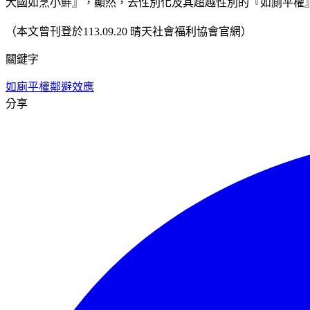
大國如烹小鮮』，顯然，去性別化及其超越性別的『如廁平權
（本文曾刊登於113.09.20 晴天社會福利協會官網）
關鍵字
如廁平權
鄰避效應
分享