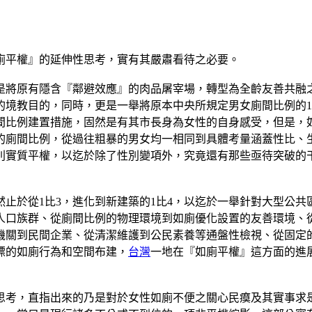
廁平權』的延伸性思考，實有其嚴肅看待之必要。
是將原有隱含『鄰避效應』的肉品屠宰場，轉型為全齡友善共融
境教目的，同時，更是一舉將原本中央所規定男女廁間比例的1
間比例建置措施，固然是有其市長身為女性的自身感受，但是，
的廁間比例，從過往粗暴的男女均一相同到具體考量涵蓋性比、
別實質平權，以迄於除了性別變項外，究竟還有那些亟待突破的
止於從1比3，進化到新建築的1比4，以迄於一舉針對大型公共
人口族群、從廁間比例的物理環境到如廁優化設置的友善環境、
機關到民間企業、從清潔維護到公民素養等通盤性檢視、從固定
標的如廁行為和空間布建，
台灣
一地在『如廁平權』這方面的進
思考，直指出來的乃是對於女性如廁不便之關心民瘼及其實事求