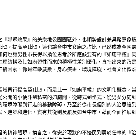
之『鄰聚效果』的美樂地公園園區外，也順勢設計兼具豬意象造
比3，提高至1比5，這也讓台中市女廁之占比，已然成為全國最
如何也讓男性市長得以換位思考於所應該要有的『如廁平權』同
生理結構及其如廁習性而來的積極性差別優化，直指出來的乃是
干擾因素，像是年齡歲數、身心疾患、環境障礙、社會文化微歧
區域再行提高至1比5，而是此一『如廁平權』的文明化概念，當
從公開的小便斗到私密的如廁間、從蹲式到坐式、從男女分廁到
的環境障礙到行走的移動障礙，乃至於從市長個別的人治思維到
展、進步和進化，實有其從劍及履及如台中市，藉而全面推展到
是的精神體現，換言之，從安於現狀的不擾民到勇於任事的『治