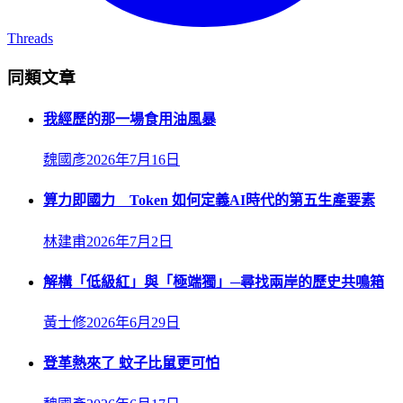
Threads
同類文章
我經歷的那一場食用油風暴
魏國彥
2026年7月16日
算力即國力 Token 如何定義AI時代的第五生產要素
林建甫
2026年7月2日
解構「低級紅」與「極端獨」─尋找兩岸的歷史共鳴箱
黃士修
2026年6月29日
登革熱來了 蚊子比鼠更可怕