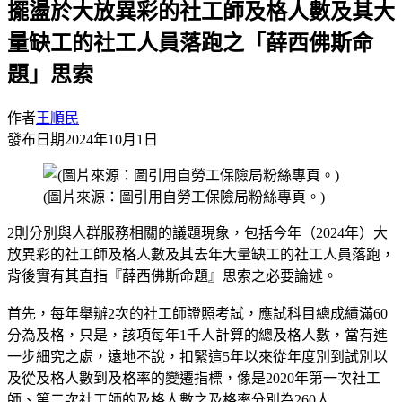
擺盪於大放異彩的社工師及格人數及其大
量缺工的社工人員落跑之「薛西佛斯命
題」思索
作者
王順民
發布日期
2024年10月1日
(圖片來源：圖引用自勞工保險局粉絲專頁。)
2則分別與人群服務相關的議題現象，包括今年（2024年）大
放異彩的社工師及格人數及其去年大量缺工的社工人員落跑，
背後實有其直指『薛西佛斯命題』思索之必要論述。
首先，每年舉辦2次的社工師證照考試，應試科目總成績滿60
分為及格，只是，該項每年1千人計算的總及格人數，當有進
一步細究之處，遠地不說，扣緊這5年以來從年度別到試別以
及從及格人數到及格率的變遷指標，像是2020年第一次社工
師、第二次社工師的及格人數之及格率分別為260人