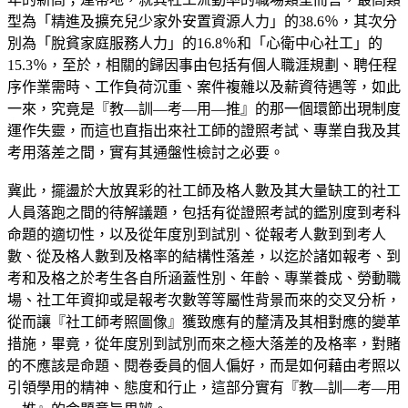
型為「精進及擴充兒少家外安置資源人力」的38.6％，其次分
別為「脫貧家庭服務人力」的16.8％和「心衛中心社工」的
15.3％，至於，相關的歸因事由包括有個人職涯規劃、聘任程
序作業需時、工作負荷沉重、案件複雜以及薪資待遇等，如此
一來，究竟是『教—訓—考—用—推』的那一個環節出現制度
運作失靈，而這也直指出來社工師的證照考試、專業自我及其
考用落差之間，實有其通盤性檢討之必要。
冀此，擺盪於大放異彩的社工師及格人數及其大量缺工的社工
人員落跑之間的待解議題，包括有從證照考試的鑑別度到考科
命題的適切性，以及從年度別到試別、從報考人數到到考人
數、從及格人數到及格率的結構性落差，以迄於諸如報考、到
考和及格之於考生各自所涵蓋性別、年齡、專業養成、勞動職
場、社工年資抑或是報考次數等等屬性背景而來的交叉分析，
從而讓『社工師考照圖像』獲致應有的釐清及其相對應的變革
措施，畢竟，從年度別到試別而來之極大落差的及格率，對賭
的不應該是命題、閱卷委員的個人偏好，而是如何藉由考照以
引領學用的精神、態度和行止，這部分實有『教—訓—考—用