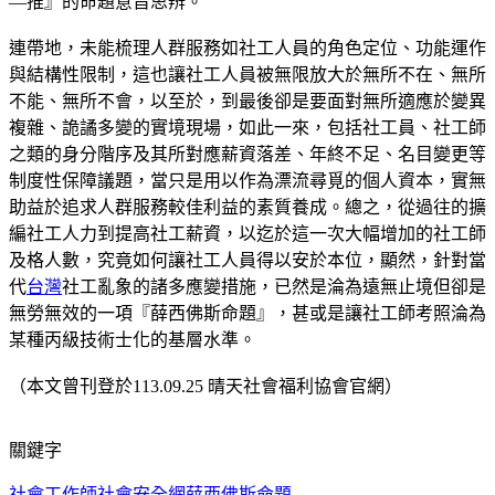
—推』的命題意旨思辨。
連帶地，未能梳理人群服務如社工人員的角色定位、功能運作
與結構性限制，這也讓社工人員被無限放大於無所不在、無所
不能、無所不會，以至於，到最後卻是要面對無所適應於變異
複雜、詭譎多變的實境現場，如此一來，包括社工員、社工師
之類的身分階序及其所對應薪資落差、年終不足、名目變更等
制度性保障議題，當只是用以作為漂流尋覓的個人資本，實無
助益於追求人群服務較佳利益的素質養成。總之，從過往的擴
編社工人力到提高社工薪資，以迄於這一次大幅增加的社工師
及格人數，究竟如何讓社工人員得以安於本位，顯然，針對當
代
台灣
社工亂象的諸多應變措施，已然是淪為遠無止境但卻是
無勞無效的一項『薛西佛斯命題』，甚或是讓社工師考照淪為
某種丙級技術士化的基層水準。
（本文曾刊登於113.09.25 晴天社會福利協會官網）
關鍵字
社會工作師
社會安全網
薛西佛斯命題