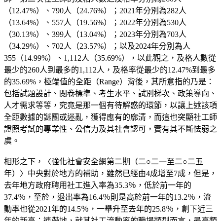
（12.47%）、790人（24.76%）；2021年分別為282人
（13.64%）、557人（19.56%）；2022年分別為530人
（30.13%）、399人（13.04%）；2023年分別為703人
（34.29%）、702人（23.57%）；以及2024年分別為人
355（14.99%）、1,112人（35.69%），以此觀之，及格人數從
最少的260人到最多的1,112人，及格率從最少的12.47%到最多
的35.69%，極端值的全距（Range）背後，其所意指的乃是：
包括試題設計、閱卷標準、考生水平、試別梯次、政策導向、
人才需求等等，究竟是那一個有待解惑的環節，以讓上述該項
全距數據的謎團或迷亂，獲得應有的廓清，而這也突顯社工師
證照考試的專業性、公信力及其社會認可，實有其不斷怯弱之
虞。
相形之下，〈強化社會安全網第二期（二○二一至二○二五
年）〉中央對於地方的補助，雖然已經由4成增至7成，但是，
去年地方政府聘用社工進入率為35.3％，低於前一年的
37.4％，至於，退出率為16.4％則是高於前一年的13.2％，流
動率也從2021年的14.5％，一舉升至去年的25.8％，創下近三
年的新高；連帶地，就其社工流動率的職場類型而言，最高類