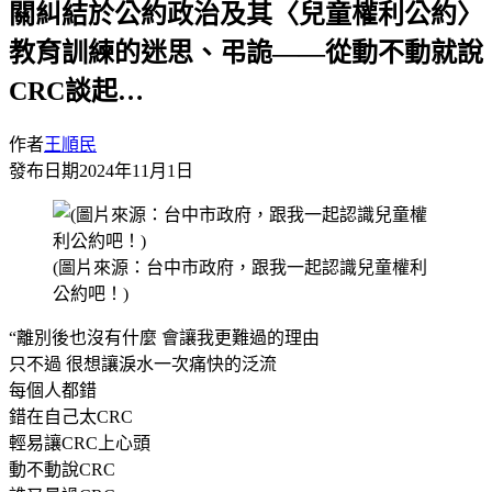
關糾結於公約政治及其〈兒童權利公約〉
教育訓練的迷思、弔詭——從動不動就說
CRC談起…
作者
王順民
發布日期
2024年11月1日
(圖片來源：台中市政府，跟我一起認識兒童權利
公約吧！)
“離別後也沒有什麼 會讓我更難過的理由
只不過 很想讓淚水一次痛快的泛流
每個人都錯
錯在自己太CRC
輕易讓CRC上心頭
動不動說CRC