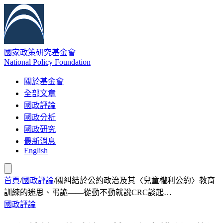
國家政策研究基金會
National Policy Foundation
關於基金會
全部文章
國政評論
國政分析
國政研究
最新消息
English
首頁
/
國政評論
/
關糾結於公約政治及其〈兒童權利公約〉教育
訓練的迷思、弔詭——從動不動就說CRC談起…
國政評論