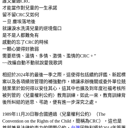
誰又量過CRC
才能當作對兒童的一生承諾
留不留CRC又如何
ㄧ旦 塵埃落地後
就讓淚水洗清兒童的逆境傷口
是不是人都難免有
感動的忘了CRC的時候
一顆心變得好脆弱
需要悲情、溫情、多情、激情、濫情的CRC。”
~~改編自動不動就說愛我歌詞
相迎於2024年的最後一季之際，這使得包括續約評鑑、新起標
案以及各項績效管理的補強動作，總讓承辦機關或委外單位兢
兢業業於如何得以安住其心，這其中也擴及到年度社福考核所
被列管的〈兒童權利公約〉教育訓練，如此一來，教育訓練背
後所糾結的迷思、弔詭，便有進一步深究之處。
1989年11月20日聯合國通過〈兒童權利公約〉（The
Convention on the Rights of the Child，簡稱為CRC），這也是
首部兼具法律約束力的國際公約，
台灣
因勢利導於2014年簽署