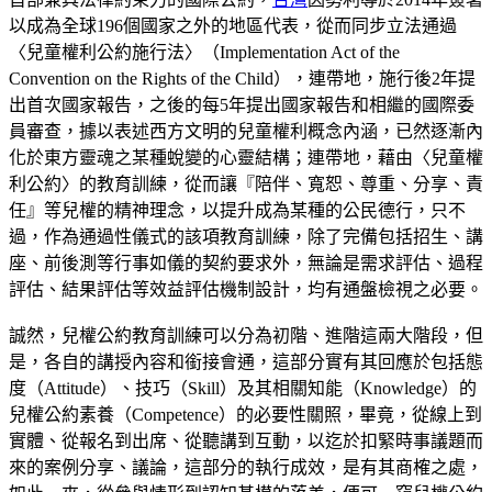
以成為全球196個國家之外的地區代表，從而同步立法通過
〈兒童權利公約施行法〉（Implementation Act of the
Convention on the Rights of the Child），連帶地，施行後2年提
出首次國家報告，之後的每5年提出國家報告和相繼的國際委
員審查，據以表述西方文明的兒童權利概念內涵，已然逐漸內
化於東方靈魂之某種蛻變的心靈結構；連帶地，藉由〈兒童權
利公約〉的教育訓練，從而讓『陪伴、寬恕、尊重、分享、責
任』等兒權的精神理念，以提升成為某種的公民德行，只不
過，作為通過性儀式的該項教育訓練，除了完備包括招生、講
座、前後測等行事如儀的契約要求外，無論是需求評估、過程
評估、結果評估等效益評估機制設計，均有通盤檢視之必要。
誠然，兒權公約教育訓練可以分為初階、進階這兩大階段，但
是，各自的講授內容和銜接會通，這部分實有其回應於包括態
度（Attitude）、技巧（Skill）及其相關知能（Knowledge）的
兒權公約素養（Competence）的必要性關照，畢竟，從線上到
實體、從報名到出席、從聽講到互動，以迄於扣緊時事議題而
來的案例分享、議論，這部分的執行成效，是有其商榷之處，