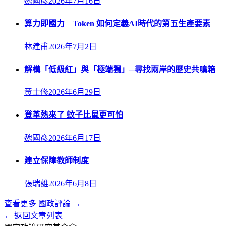
魏國彥
2026年7月16日
算力即國力 Token 如何定義AI時代的第五生產要素
林建甫
2026年7月2日
解構「低級紅」與「極端獨」─尋找兩岸的歷史共鳴箱
黃士修
2026年6月29日
登革熱來了 蚊子比鼠更可怕
魏國彥
2026年6月17日
建立保障教師制度
張瑞雄
2026年6月8日
查看更多
國政評論
→
← 返回文章列表