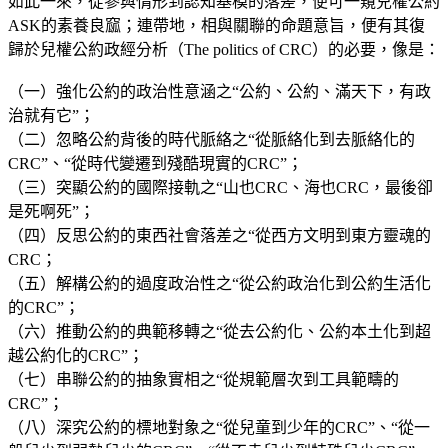
如此一來，從參與情形到認知基模的落差，便可一窺兒權公約
ASK的素養良窳；連帶地，相與關聯的命題意旨，便有其復
歸於兒權公約政經分析（The politics of CRC）的必要，像是：
（一）強化公約的政治性意涵之“公約、公約、滿天下，有政
治就有它”；
（二）忽略公約背後的時代脈絡之“從脈絡化到去脈絡化的
CRC”、“從時代變遷到殘酷現實的CRC”；
（三）突顯公約的國際接軌之“山也CRC、海也CRC，最後卻
是死啊死”；
（四）反思公約的東西社會落差之“從西方文明到東方靈魂的
CRC；
（五）解構公約的過度政治性之“從公約政治化到公約生活化
的CRC”；
（六）推動公約的典範移轉之“從去公約化、公約本土化到超
越公約化的CRC”；
（七）串聯公約的抽象實相之“從規範層次到工具範疇的
CRC”；
（八）深究公約的標地對象之“從兒童到少年的CRC”、“從一