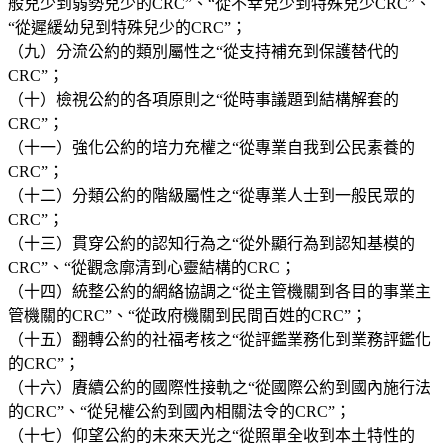
般兒少到弱勢兒少的CRC”、“從不幸兒少到特殊兒少CRC”、
“從遲緩幼兒到特殊兒少的CRC”；
（九）分流公約的類別屬性之“從支持補充到保護替代的
CRC”；
（十）檢視公約的各項原則之“從時事議題到結構解套的
CRC”；
（十一）強化公約的培力充權之“從專業自我到公民素養的
CRC”；
（十二）分類公約的階級屬性之“從專業人士到一般民眾的
CRC”；
（十三）貫穿公約的認知行為之“從外顯行為到認知基模的
CRC”、“從觀念廓清到心靈結構的CRC；
（十四）統整公約的網絡協調之“從主管機關到各目的事業主
管機關的CRC”、“從政府機關到民間百姓的CRC”；
（十五）翻轉公約的社福考核之“從評鑑業務化到業務評鑑化
的CRC”；
（十六）賡續公約的國際性接軌之“從國際公約到國內施行法
的CRC”、“從兒權公約到國內相關法令的CRC”；
（十七）仰望公約的未來天光之“從照單全收到本土特性的