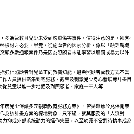
，多為管教且兒少未受到嚴重傷害事件，值得注意的是，卻有4
通盤檢討之必要，畢竟，從施虐者的因素分析，係以「缺乏親職
以突顯多數通報案件乃是因為照顧者未能學習以體罰或暴力以外
包括強化照顧者對兒童正向教養知能，避免照顧者管教方式不當
工作人員提供密集到宅服務，觀察及刺激兒少身心發展等計畫目
於從兒童以進一步地擴及到照顧者、家庭一干人等
3年度兒少保護多元親職教育服務方案》，皆是聚焦於兒保開案
來作為該計畫方案的標地對象，只不過，就其服務的「人流對
動力抑或外部系統動力的運作失靈，以至於讓不當對待情事成為