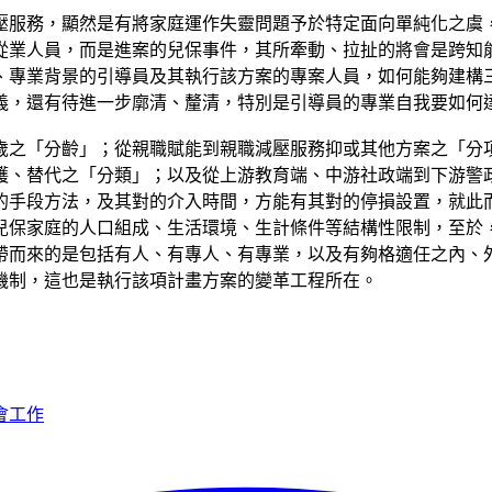
壓服務，顯然是有將家庭運作失靈問題予於特定面向單純化之虞
從業人員，而是進案的兒保事件，其所牽動、拉扯的將會是跨知
、專業背景的引導員及其執行該方案的專案人員，如何能夠建構
義，還有待進一步廓清、釐清，特別是引導員的專業自我要如何
8歲之「分齡」；從親職賦能到親職減壓服務抑或其他方案之「分
護、替代之「分類」；以及從上游教育端、中游社政端到下游警
手段方法，及其對的介入時間，方能有其對的停損設置，就此而
兒保家庭的人口組成、生活環境、生計條件等結構性限制，至於
帶而來的是包括有人、有專人、有專業，以及有夠格適任之內、
機制，這也是執行該項計畫方案的變革工程所在。
會工作