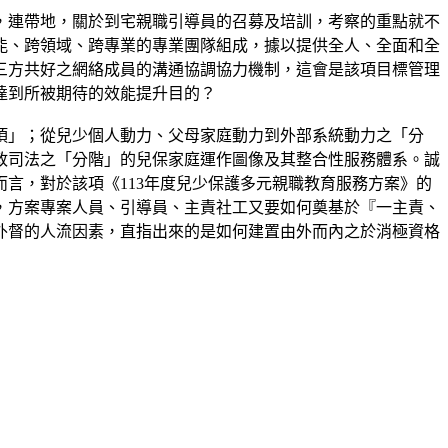
，連帶地，關於到宅親職引導員的召募及培訓，考察的重點就不
能、跨領域、跨專業的專業團隊組成，據以提供全人、全面和全
三方共好之網絡成員的溝通協調協力機制，這會是該項目標管理
達到所被期待的效能提升目的？
項」；從兒少個人動力、父母家庭動力到外部系統動力之「分
政司法之「分階」的兒保家庭運作圖像及其整合性服務體系。誠
言，對於該項《113年度兒少保護多元親職教育服務方案》的
，方案專案人員、引導員、主責社工又要如何奠基於『一主責、
外督的人流因素，直指出來的是如何建置由外而內之於消極資格