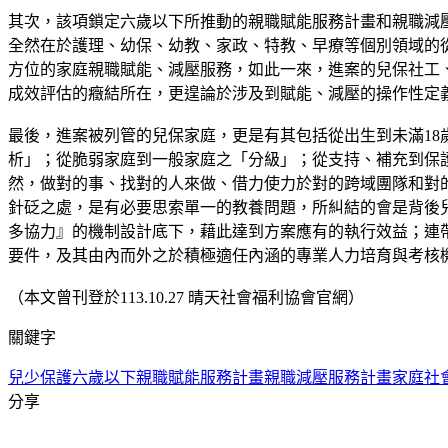
其次，該項鎖定六歲以下所推動的親職賦能服務計畫和親職減
全然在於護理、幼保、幼教、家政、特教、早療等個別領域的
方位的家庭親職賦能、減壓服務，如此一來，進案的兒保社工
成效評估的癥結所在，更遑論於涉及到賦能、減壓的操作性定
最後，進案被列管的兒保家庭，更是有其包括從出生到未滿1
析」；從脆弱家庭到一般家庭之「分級」；從支持、補充到保
然，做對的事、找對的人來做、借力使力於對的跨域團隊和對的
針砭之處，是有必要思索單一的教養問題，所糾結的會是背後
多協力』的機制設計底下，藉此達到方案應有的執行效益；連
要件，及其由內而外之於積極適任內涵的專業人力培育與考核
（本文曾刊登於113.10.27 晴天社會福利協會官網）
關鍵字
兒少保護六歲以下親職賦能服務計畫
親職減壓服務計畫
家庭社
分享