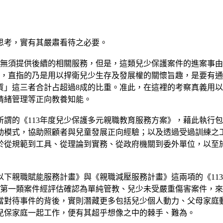
思考，實有其嚴肅看待之必要。
，無須提供後續的相關服務，但是，這類兒少保護案件的進案事由
後，直指的乃是用以捍衛兒少生存及發展權的關懷旨趣，是要有
質」這三者合計占超過8成的比重。准此，在這裡的考察真義用
情緒管理等正向教養知能。
謂的《113年度兒少保護多元親職教育服務方案》，藉此執行
動模式，協助照顧者與兒童發展正向經驗；以及透過受過訓練之
於從規範到工具、從理論到實務、從政府機關到委外單位，以至
下親職賦能服務計畫》與《親職減壓服務計畫》這兩項的《11
護第一類案件經評估確認為單純管教、兒少未受嚴重傷害案件，
當對待事件的背後，實則潛藏更多包括兒少個人動力、父母家庭
兒保家庭一起工作，便有其超乎想像之中的棘手、難為。