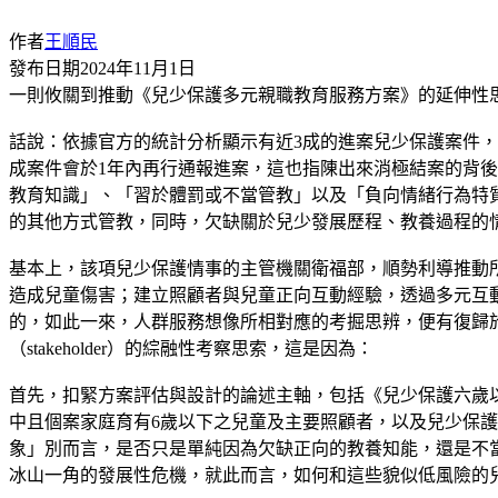
作者
王順民
發布日期
2024年11月1日
一則攸關到推動《兒少保護多元親職教育服務方案》的延伸性
話說：依據官方的統計分析顯示有近3成的進案兒少保護案件
成案件會於1年內再行通報進案，這也指陳出來消極結案的背
教育知識」、「習於體罰或不當管教」以及「負向情緒行為特
的其他方式管教，同時，欠缺關於兒少發展歷程、教養過程的
基本上，該項兒少保護情事的主管機關衛福部，順勢利導推動所
造成兒童傷害；建立照顧者與兒童正向互動經驗，透過多元互
的，如此一來，人群服務想像所相對應的考掘思辨，便有復歸
（stakeholder）的綜融性考察思索，這是因為：
首先，扣緊方案評估與設計的論述主軸，包括《兒少保護六歲以
中且個案家庭育有6歲以下之兒童及主要照顧者，以及兒少保
象」別而言，是否只是單純因為欠缺正向的教養知能，還是不
冰山一角的發展性危機，就此而言，如何和這些貌似低風險的