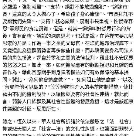
必嚴懲，強制就醫”、“支持，絕對不能放過嫌犯”、“謝謝市
長，這真的太令人擔心了，希望孩子身心康復”、“市長拜託不
要讓我們失望”、“支持！務必嚴懲，感謝市長重視，性侵零容
忍”等鄉民的肯定讚賞，但是，就其一遍遍叫好從眾行為的背
後，實有商榷、議論的深層思考，也就是說，在這裡需要加以
思索的乃是：作為一市之長的父母官，在您的城邦治理底下，
究竟還能為這群弱勢者再多做些什麼，而非瞬間變身為司法人
員的角色扮演，逕自於零和之間的法律裁判，藉此杜不安民眾
的悠悠之口，如此一來，如何擴展應有的觀照視野和具體的改
善作為，藉此回應關乎到身障者權益如何有效保障的基本提
問。冀此，“為何他會這麼做？”、“如何阻止他這麼做？”以及
“有那些他可以做的？”等等預防性介入的事前防制措施，使其
藉由不同的機制設計，以鑲嵌於要有的社會性連結，就此而
言，弱勢人口族群及其社會性斷鏈的發展危機，這才是該起事
件議題的針砭、反思所在。
總之，恆久以來，華人社會所訴諸於依法嚴懲之「法—社會」
抑或悲天憫人之「社會—法」的文化性糾纏，也讓面對弱勢人