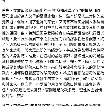
界。
首先，女童母親脫口而出的一句“身障就算了？”的情緒用詞，
實乃出自於為人父母的至極悲慟，這一點本該是人之常情的直
覺表述，但是，用字遣詞的背後，又何嘗不是突顯國人誤解自
閉症患者的觸法行徑，並且被直接等同於精神疾患及其相同屬
性的歸因事由，特別是因為受限於身心疾患而讓諸多犯行得以
減刑，此一長久積累下來之於是是而非的謬誤性社會觀感，終
至，因為這一起的匪夷所思行徑，全面引爆出來障者與常人、
身障家庭與一般大眾之間的情緒對決，甚或淪為某種社會性隔
離的人身對峙。准此，在這裡的論述思辨，指陳出來的乃是隨
其社會變遷的文明化進程，對於包括兒、婦、老、障、新住民
抑或是其他的弱勢人口族群，來自於主流社會所施以的常態性
裁判，如何從直覺感官的悲天憤怒，以提升至換位思考的互為
同理，至少，該起事件發生的當下，“你們不要手軟，給女童
和其家人一個交代！不要讓他用身障當藉口逃脫了該負的責
任！”的表達性需求意見，實則還是欠缺多元、理性的言談情
境對話、交流。
其次，市長一句“依法嚴懲”的政治性表態，雖然獲得像是“務