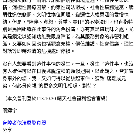
口的觸法罪行，淪落於諸如個別性情境遭遇、集體性生命悲
情、消極性醫療囚禁、約束性司法懲戒、社會性集體獵巫、脆
弱性道德悲憫、文明性換位同理、變遷性人權意涵的愛憎情
結，但是，“陪伴、寬恕、尊重、責任”的不變法則，也直指特
別是民團組織在此事件的角色扮演，亦有其足堪玩味之處，尤
其是鎖定以認知功能受限身障者，為其服務對象的非營利組
織，又要如何回應包括觀念充權、價值維護、社會倡議、理性
對話等即時澄清的危機處理停損。
沒有人想要看到這件事情的發生，一旦，發生了這件事，也沒
有人確保可以在日後逃脫這種的類似迴圈，以此觀之，皆非置
身事外的您、我，又如何得以從該起事件，獲致“落難成兄
弟，何必骨肉親”的更多文明化相處、對待？
（本文曾刊登於113.10.30 晴天社會福利協會官網）
關鍵字
身障者
依法嚴懲
寬恕
分享