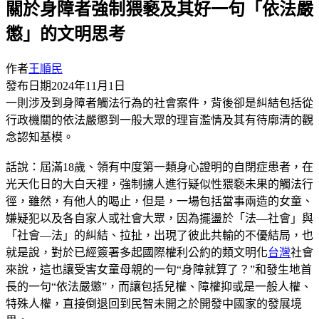
關於身障者強制猥褻及其好一句「依法嚴
懲」的文明思考
作者
王順民
發布日期
2024年11月1日
一則涉及到身障者觸法行為的社會案件，背後卻是糾結包括從
行政機關的依法嚴懲到一般大眾的理盲濫情及其有待廓清的觀
念認知基模。
話說：屆滿18歲、領有中度第一類身心證明的自閉症患者，在
光天化日的大白天裡，強制擄人進行疑似性猥褻未果的觸法行
徑，雖然，有他人的喝止，但是，一場包括當事兩造的女童、
嫌疑犯以及各自家人或社會大眾，因為擺盪於「法—社會」與
「社會—法」的糾結、拉扯，出現了彼此共輸的不優結局，也
就是說，對於已經簽署多起國際權利公約的類文明化
台灣
社會
來說，這也讓受害女童母親的一句“身障就算了？”和發生地首
長的一句“依法嚴懲”，而讓包括兒權、障權抑或是一般人權、
特殊人權，直接倒退回到民智未開之於開發中國家的發展境