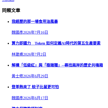
同類文章
我經歷的那一場食用油風暴
魏國彥
2026年7月16日
算力即國力 Token 如何定義AI時代的第五生產要素
林建甫
2026年7月2日
解構「低級紅」與「極端獨」─尋找兩岸的歷史共鳴箱
黃士修
2026年6月29日
登革熱來了 蚊子比鼠更可怕
魏國彥
2026年6月17日