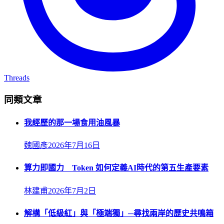
Threads
同類文章
我經歷的那一場食用油風暴
魏國彥
2026年7月16日
算力即國力 Token 如何定義AI時代的第五生產要素
林建甫
2026年7月2日
解構「低級紅」與「極端獨」─尋找兩岸的歷史共鳴箱