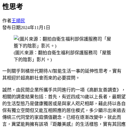
性思考
作者
王順民
發布日期
2024年11月1日
(圖片來源：翻拍自衛生福利部保護服務司「屋簷
下的陰影」影片。)
一則關乎到橘世代期待AI智能生活一事的延伸性思考，實有
其相迎於超高齡社會而來的必要提問。
誠然，由民間企業所攜手共同進行的一項《高齡友善調查》，
相關的調查結果包括：首先，有近四成70歲以上長者，最期望
的生活型態乃是健康獨居或是與家人咫尺相鄰，藉此持以各自
保有獨立空間但又能互相照應的居住模式，多少顯示出來過去
傳統三代同堂的家庭價值觀念，已經在逐漸改變中，就此而
言，冀望能夠擁有該項『距離美感』的生活樣態，實有其回應