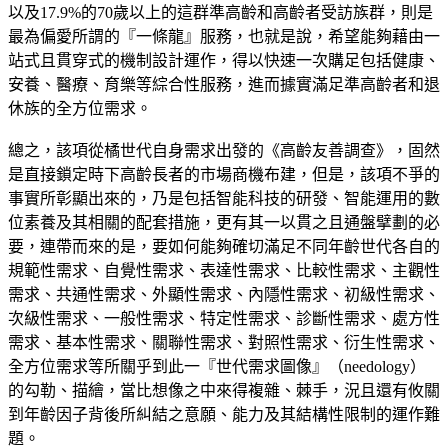
以及17.9%的70歲以上的這群準高齡和高齡者受訪族群，則是
最為偏愛所謂的『一條龍』服務，也就是說，希望能夠藉由一
站式且貫穿式的機制設計運作，得以快速一次購足包括健康、
安養、醫療、育樂等綜合性服務，進而據實滿足準高齡者和退
休族的全方位需求。
總之，該項從橘世代自身需求出發的《高齡友善調查》，固然
是直接鎖定時下高齡長者的市場商機布建，但是，該項不爭的
事實所彰顯出來的，乃是包括智能科技的研發、智能運用的數
位素養及其相關的配套措施，更有其一以貫之且通盤擘劃的必
要，連帶而來的是，要如何能夠確切滿足不同年齡世代各自的
規範性需求、自覺性需求、表達性需求、比較性需求、主觀性
需求、共通性需求、外顯性需求、內隱性需求、初級性需求、
次級性需求、一般性需求、特定性需求、診斷性需求、處方性
需求、基本性需求、關聯性需求、對照性需求、衍生性需求、
全方位需求等所關乎到此一『世代需求圖像』（needology）
的勾勒、描繪，當比想像之中來得複雜、棘手，況且還有攸關
到年齡因子背後所糾結之意願、能力及其結構性限制的運作難
題。