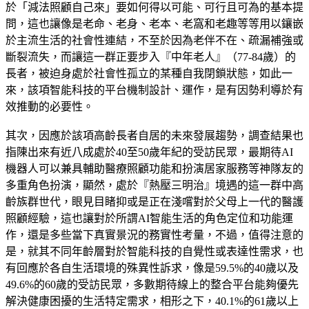
於「減法照顧自己來」要如何得以可能、可行且可為的基本提
問，這也讓像是老命、老身、老本、老窩和老趣等等用以鑲嵌
於主流生活的社會性連結，不至於因為老伴不在、疏漏補強或
斷裂流失，而讓這一群正要步入『中年老人』（77-84歲）的
長者，被迫身處於社會性孤立的某種自我閉鎖狀態，如此一
來，該項智能科技的平台機制設計、運作，是有因勢利導於有
效推動的必要性。
其次，因應於該項高齡長者自居的未來發展趨勢，調查結果也
指陳出來有近八成處於40至50歲年紀的受訪民眾，最期待AI
機器人可以兼具輔助醫療照顧功能和扮演居家服務等神隊友的
多重角色扮演，顯然，處於『熱壓三明治』境遇的這一群中高
齡族群世代，眼見目睹抑或是正在淺嚐對於父母上一代的醫護
照顧經驗，這也讓對於所謂AI智能生活的角色定位和功能運
作，還是多些當下真實景況的務實性考量，不過，值得注意的
是，就其不同年齡層對於智能科技的自覺性或表達性需求，也
有回應於各自生活環境的殊異性訴求，像是59.5%的40歲以及
49.6%的60歲的受訪民眾，多數期待線上的整合平台能夠優先
解決健康困擾的生活特定需求，相形之下，40.1%的61歲以上