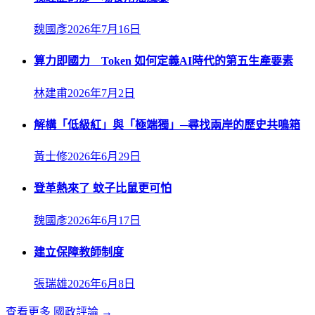
魏國彥
2026年7月16日
算力即國力 Token 如何定義AI時代的第五生產要素
林建甫
2026年7月2日
解構「低級紅」與「極端獨」─尋找兩岸的歷史共鳴箱
黃士修
2026年6月29日
登革熱來了 蚊子比鼠更可怕
魏國彥
2026年6月17日
建立保障教師制度
張瑞雄
2026年6月8日
查看更多
國政評論
→