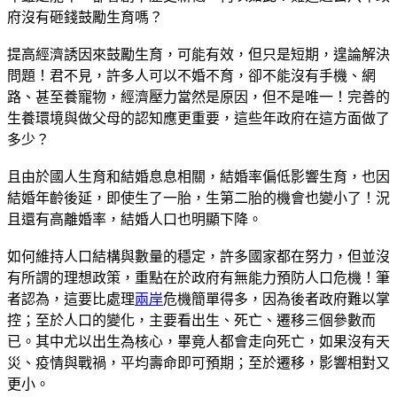
府沒有砸錢鼓勵生育嗎？
提高經濟誘因來鼓勵生育，可能有效，但只是短期，遑論解決
問題！君不見，許多人可以不婚不育，卻不能沒有手機、網
路、甚至養寵物，經濟壓力當然是原因，但不是唯一！完善的
生養環境與做父母的認知應更重要，這些年政府在這方面做了
多少？
且由於國人生育和結婚息息相關，結婚率偏低影響生育，也因
結婚年齡後延，即使生了一胎，生第二胎的機會也變小了！況
且還有高離婚率，結婚人口也明顯下降。
如何維持人口結構與數量的穩定，許多國家都在努力，但並沒
有所謂的理想政策，重點在於政府有無能力預防人口危機！筆
者認為，這要比處理
兩岸
危機簡單得多，因為後者政府難以掌
控；至於人口的變化，主要看出生、死亡、遷移三個參數而
已。其中尤以出生為核心，畢竟人都會走向死亡，如果沒有天
災、疫情與戰禍，平均壽命即可預期；至於遷移，影響相對又
更小。