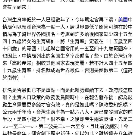
會提早到來！
台灣生育率低於一人已經數年了，今年篤定會再下滑，
美國
中
情局何以預測台灣為一點一人，居世界最低？原因可能在於中
情局為了幫世界各國排名，考慮到許多落後國家缺少四十五至
四十九歲婦女的生育統計，將「生育率」定義在「十五歲至四
十四歲」的範圍，比起聯合國常用的十五至四十九歲範圍窄，
也因此，中情局列出的各國生育率都偏高了些。由於台灣近年
來「高齡產婦」相較其他國家表現亮麗，若不計入四十五至四
十九歲生育率，排名就成為世界最低，否則是倒數第二（僅高
於南韓）！
排名是否最低已不是重點，而是此趨勢繼續下去，政府該怎麼
辦？主責人口政策的政務委員陳時中，在報告發布後，認為鼓
勵生育需要更多錢才會有效。真的是如此嗎？陳政委知道嗎？
公元兩千年時，台灣生育率為一點六八人，居已開發國家的前
半段，是四小龍之首。很不幸，之後即產生兩波陡降，先是二
○○一至二○一○，第二波是二○一六至今，且比前波劇烈！今
年雖是龍年，卻會創下歷史新低，何以如此？難道過去八年政