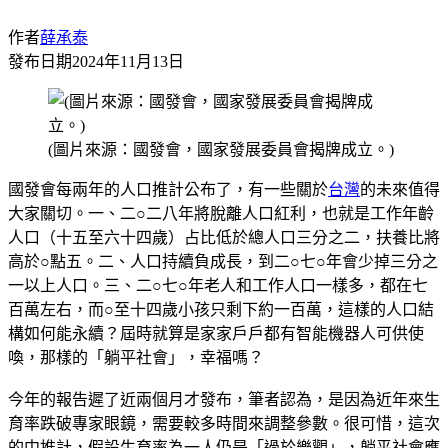
作者
薛承泰
發布日期
2024年11月13日
(圖片來源：國發會，國家發展委員會揭牌成立。)
國發會每兩年的人口推計公布了，有一些關於
台灣
的未來值得
大家關切。一、二○二八年將脫離人口紅利，也就是工作年齡
人口（十五至六十四歲）占比低於總人口三分之二，扶養比將
高於○點五。二、人口持續負成長，到二○七○年會少掉三分之
一以上人口。三、二○七○年老人和工作人口一樣多，都在七
百萬左右，而○至十四歲小孩只剩下約一百萬，這樣的人口結
構如何能永續？屆時就算是家家戶戶都有智能機器人可供使
喚，那樣的「躺平社會」，幸福嗎？
今年的報告遲了近兩個月才發布，筆者認為，是因為近年來生
育率跌破專家眼鏡，需要較多時間來調整參數。很可惜，這次
的中推計，假設生育率為一人仍是「過於樂觀」，躺平社會應