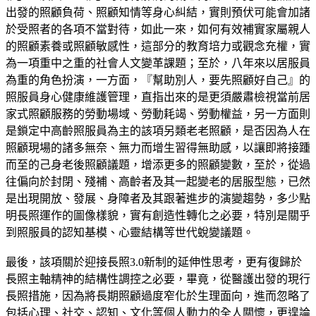
出發的照顧負荷、照顧知情等身心糾結，實則預伏可能會加諸
於受照者的各項不當對待，如此一來，如何有效補實家屬親人
的照顧素養或照顧敏感性，這部分的教育培力或觀念充權，實
為一項重中之重的社會人文變革課題；至於，八年來以居服員
為重的角色扮演，一方面，『幫助別人，要先照顧好自己』的
照服員身心健康維護管理，直指出來的是更須嚴肅檢視當前居
家式照顧服務的勞動場域、勞動耗竭、勞動權益，另一方面則
是鎖定中高齡照服員為主的該項另類老老照顧，是否因為人在
照顧現場的諸多無奈、無力而增生習得無助感，以讓即將接踵
而至的己身老後照顧議題，增添更多的照顧變數，至於，從過
往偏向於封閉、殘補、高齡者及其一起變老的居服型態，已然
是出現開放、發展、身障者及其跟著進步的演變趨勢，多少點
明長照運作的圖像樣貌，實有創造性轉化之必要，特別是關乎
到照服員的認知基模、心靈結構等世代蛻變議題。
最後，該項關於迎接長照3.0新制的延伸性思考，更有復歸於
長照主軸精神的結構性調控之必要，畢竟，從醫護出發的現行
長照措施，因為將長期照顧過度窄化於生理面向，進而忽略了
包括心理、社交、認知、文化等個人動力的全人關懷，更遑論