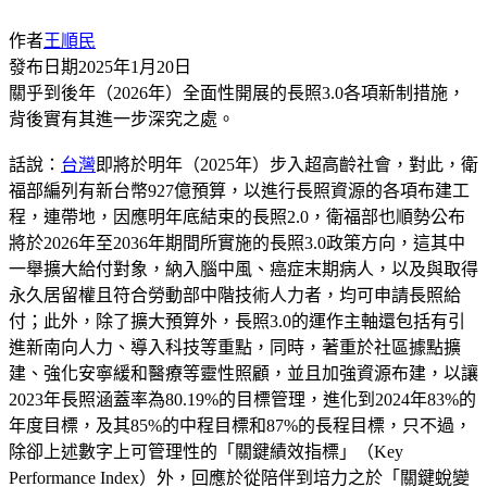
作者
王順民
發布日期
2025年1月20日
關乎到後年（2026年）全面性開展的長照3.0各項新制措施，
背後實有其進一步深究之處。
話說：
台灣
即將於明年（2025年）步入超高齡社會，對此，衛
福部編列有新台幣927億預算，以進行長照資源的各項布建工
程，連帶地，因應明年底結束的長照2.0，衛福部也順勢公布
將於2026年至2036年期間所實施的長照3.0政策方向，這其中
一舉擴大給付對象，納入腦中風、癌症末期病人，以及與取得
永久居留權且符合勞動部中階技術人力者，均可申請長照給
付；此外，除了擴大預算外，長照3.0的運作主軸還包括有引
進新南向人力、導入科技等重點，同時，著重於社區據點擴
建、強化安寧緩和醫療等靈性照顧，並且加強資源布建，以讓
2023年長照涵蓋率為80.19%的目標管理，進化到2024年83%的
年度目標，及其85%的中程目標和87%的長程目標，只不過，
除卻上述數字上可管理性的「關鍵績效指標」（Key
Performance Index）外，回應於從陪伴到培力之於「關鍵蛻變