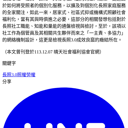
於如何將受照者的個別化服務，以擴及到個別化長照家庭服務
的全家關注，如此一來，居家式、社區式抑或機構式照顧社會
福利化，當有其與時俱進之必要，這部分的相關發想包括對於
長照社工職能、知能和量能的通盤檢視與檢討，至於，該項以
社工作為個管員及其相關共生夥伴而來之「一主責、多協力」
的網絡機制設計，這更是檢視長照3.0成效良窳的癥結所在。
（本文曾刊登於113.12.07 晴天社會福利協會官網）
關鍵字
長照3.0
照權
勞權
分享