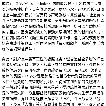
成長」（Key Milestone Index）的關懷旨趣，上述偏向工具層
次的技術性操作，實有議論之處，遠地不說，在地守護的日間
社區照顧運作模式，實有其從蹲點紮根、資源盤點、社區資本
到照顧處遇計畫的中長期布建，這部分斷然不是單純廣設社區
關懷據點、巷弄長照站及其所謂的涵蓋率，所可以全然概括
的；至於，因應全球缺工的勞動大環境所引進的新南向人力，
往往會因為過於突顯生理範疇的照護工作，進而漠視或剝奪包
括家事或社福移工、新住民在內「長期照顧者」所應有生活適
應的各項勞權保障。
冀此，對於長照變革工程的觀照視野，理當是整全多層的綜融
性考察架構，以此觀之，八年下來的長照實施效益，逕自嫁接
於物件層次的長照布建，這也讓從長照1.0、長照2.0，演進到
後年的長照3.0，多少還是忽略了包括從健康到亞健康的範疇
人口、從失能到失智的類別對象、從潛在到外顯的長照歸因、
從一般到接受長照服務的需求落差、從規範性設限到表達性滿
足的供需失衡、從重要替代到照顧素養的夥伴共生等長照運作
失靈課題，況且還有從被照顧者之「照權」到照顧者之「勞
權」，及其「人權」等有待廓清的概念內涵，畢竟，從照顧端