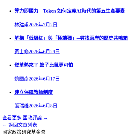
算力即國力 Token 如何定義AI時代的第五生產要素
林建甫
2026年7月2日
解構「低級紅」與「極端獨」─尋找兩岸的歷史共鳴箱
黃士修
2026年6月29日
登革熱來了 蚊子比鼠更可怕
魏國彥
2026年6月17日
建立保障教師制度
張瑞雄
2026年6月8日
查看更多
國政評論
→
← 返回文章列表
國家政策研究基金會