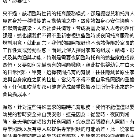
切、必要性。
只不過，該項臨時性質的托育服務模式，卻是讓嬰兒和托育人
員置身於一種模糊的互動情境之中，致使諸如身心安住適應、
群聚病毒感染、人際社會共情等，皆成為需要深入思考的運作
課題，這也讓我們不得不重新審視這些臨時或夜間托育服務的
規劃用意，就此而言，我們的關照視野也不應該僅限於家長的
工作性質或勞動型態，而是要深入探討家庭的組成、結構、形
式及其內涵與功能，特別是需要夜間臨時托育的這些家庭或家
長們，又要如何完備應有的照顧職能，藉此提供嬰幼兒在白天
的日常照料，畢竟，選擇夜間托育的背後，往往隱藏著原生家
庭與自身家庭之間的拉扯，當父母不得不獨自承擔照顧的重擔
時，任何風吹草動都可能會造成嚴重影響及其所衍生出來的社
會負擔成本。
顯然，針對這些特殊需求的臨時托育服務，我們不能僅僅以嬰
幼兒的暫時安全來自我安慰，這是因為：從臨時、夜間到常
態、全天候的該項接力托育照顧，究竟是否隱藏有人照顧、有
專業照顧以及有專人以提供專業照顧的可能落差，此一從家庭
無法提供照顧而來的臨時托育服務，到脆弱不堪的守護體系未