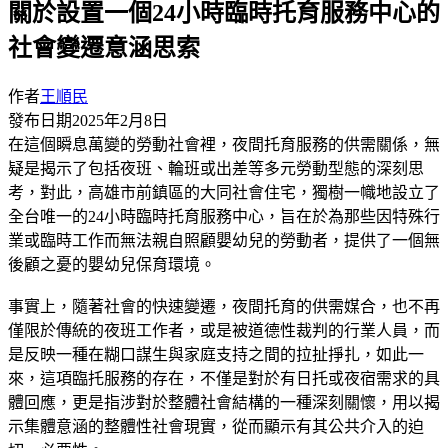
關於設置一個24小時臨時托育服務中心的
社會變遷意涵思索
作者
王順民
發布日期
2025年2月8日
在這個瞬息萬變的勞動社會裡，夜間托育服務的供需關係，無
疑是揭示了包括夜班、輪班或出差等多元勞動型態的深刻思
考，對此，高雄市前鎮區的大同社會住宅，獨樹一幟地設立了
全台唯一的24小時臨時托育服務中心，旨在於為那些因特殊行
業或臨時工作而無法親自照顧嬰幼兒的勞動者，提供了一個無
後顧之憂的嬰幼兒保育環境。
事實上，隨著社會的快速變遷，夜間托育的供需媒合，也不再
僅限於傳統的夜班工作者，或是被道德性裁判的行業人員，而
是反映一種在糊口謀生與家庭支持之間的拉扯掙扎，如此一
來，這項臨托服務的存在，不僅是對於有日托或夜宿需求的具
體回應，更是指涉對於整體社會結構的一種深刻關懷，用以揭
示集體意涵的整體性社會現實，從而顯示有其公共介入的迫