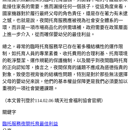
能接住家長的需要，進而漏接任何一個孩子，從這角度來看，
國家機器對於履行最終父母的角色責任，還是存在著力有未逮
之憾，也就是說，夜間托育服務應被視為社會安全體系的一
環，而非是一項市場商品化的供需填補，政府需要在政策層面
上進一步介入，從而確保嬰幼兒的最佳利益。
總之，尋常的臨時托育服務早已存在著多種結構性的運作限
制，如托育人員的專業素養、收托費用的合理利基、托育環境
的乾淨整潔、運作規範的保護機制，以及關乎到夜間臨時托育
的正向認知等，換言之，夜間保育的議題不應成為道德指責的
對象，致使忽視背後的結構性問題，特別是對於那些無法選擇
父母的嬰幼兒來說，他們的基本權益保障更是我們必須要加以
重視的一項社會變遷課題。
（本文曾刊登於114.02.06 晴天社會福利協會官網）
關鍵字
臨托服務
夜間托育
最佳利益