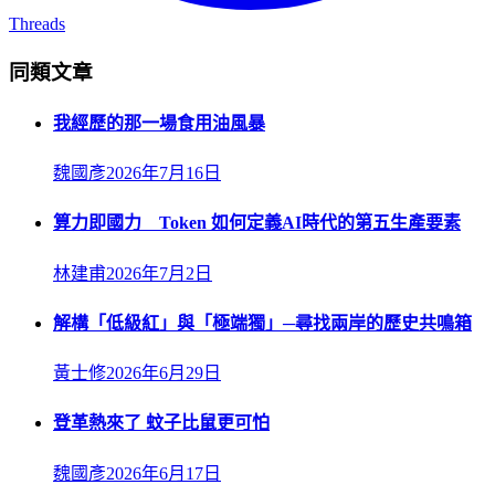
Threads
同類文章
我經歷的那一場食用油風暴
魏國彥
2026年7月16日
算力即國力 Token 如何定義AI時代的第五生產要素
林建甫
2026年7月2日
解構「低級紅」與「極端獨」─尋找兩岸的歷史共鳴箱
黃士修
2026年6月29日
登革熱來了 蚊子比鼠更可怕
魏國彥
2026年6月17日