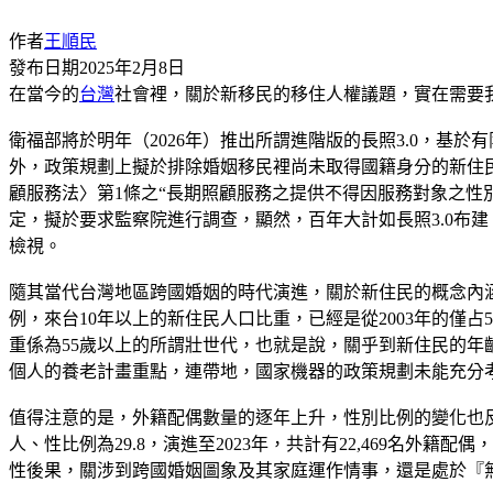
作者
王順民
發布日期
2025年2月8日
在當今的
台灣
社會裡，關於新移民的移住人權議題，實在需要
衛福部將於明年（2026年）推出所謂進階版的長照3.0，基
外，政策規劃上擬於排除婚姻移民裡尚未取得國籍身分的新住
顧服務法〉第1條之“長期照顧服務之提供不得因服務對象之性
定，擬於要求監察院進行調查，顯然，百年大計如長照3.0布
檢視。
隨其當代台灣地區跨國婚姻的時代演進，關於新住民的概念內涵
例，來台10年以上的新住民人口比重，已經是從2003年的僅占5
重係為55歲以上的所謂壯世代，也就是說，關乎到新住民的年齡
個人的養老計畫重點，連帶地，國家機器的政策規劃未能充分
值得注意的是，外籍配偶數量的逐年上升，性別比例的變化也反映了原
人、性比例為29.8，演進至2023年，共計有22,469名外籍
性後果，關涉到跨國婚姻圖象及其家庭運作情事，還是處於『