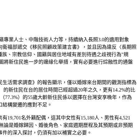
籍專業人士、中階技術人力等，持續納入長照3.0的適用對象
向衛福部遞交《移民照顧政策建言書》，並且因為違反〈長期照
種族、宗教信仰、國籍與居住地域有差別待遇之歧視行為”規
試圖將新住民進一步的邊緣化舉措，實有必要進行綜融性的通盤
住民生活需求調查》的報告顯示，僅以婚嫁來台期間的觀測指標為
%）的新住民在台的居住時間已經超過20年之久，更有14.2%的比
77.3%）的55歲大齡新住民係以選擇在台灣安享晚年，作為
口結構變遷的應對不足。
01名外籍配偶，這其中女性有15,180人、男性有4,521
5，對此，無論是婚嫁歸因、婚後角色、家庭週期歷程及其預期或非預期
事件的深入探討，仍須有加以補實之必要。