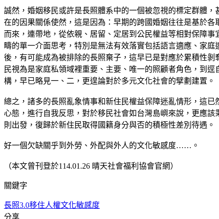
誠然，婚姻移民或許是長照體系中的一個被忽視的標定群體，
在的因果關係使然，這是因為：早期的跨國婚姻往往是基於各
而來，連帶地，從依親、居留、定居到公民權益等相對保障事
疇的單一介面思考，特別是無法有效落實包括語言適應、家庭
後，有可能成為被排除的長照棄子，這早已是對應於累積性剝
民視為是家庭私領域裡重要、主要、唯一的照顧者角色，到逕
構，早已略見一、二，更遑論對於多元文化社會的擘劃建置。
總之，諸多的長照亂象情事和新住民權益保障迷亂情形，這已
心態，進行自我反思，對於移民社會如台灣島嶼來說，更應該
則出發，復歸於新住民取得國籍身分與否的積極性差別待遇。
好一個欠缺關乎到外勞、外配與外人的文化敏感度……。
（本文曾刊登於114.01.26 晴天社會福利協會官網）
關鍵字
長照3.0
移住人權
文化敏感度
分享