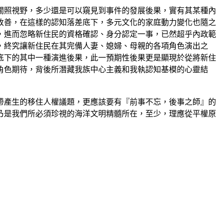
關照視野，多少還是可以窺見到事件的發展後果，實有其某種內
改善，在這樣的認知落差底下，多元文化的家庭動力變化也隨之
，進而忽略新住民的資格確認、身分認定一事，已然超乎內政範
，終究讓新住民在其完備人妻、媳婦、母親的各項角色演出之
底下的其中一種演進後果，此一預期性後果更是顯現於從將新住
角色期待，背後所潛藏我族中心主義和我執認知基模的心靈結
帶產生的移住人權議題，更應該要有『前事不忘，後事之師』的
乃是我們所必須珍視的海洋文明精髓所在，至少，理應從平權原