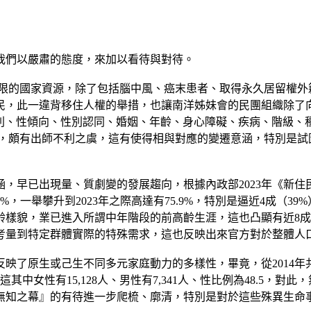
我們以嚴肅的態度，來加以看待與對待。
於有限的國家資源，除了包括腦中風、癌末患者、取得永久居留權外
民，此一違背移住人權的舉措，也讓南洋姊妹會的民團組織除了
別、性傾向、性別認同、婚姻、年齡、身心障礙、疾病、階級、
建，頗有出師不利之虞，這有使得相與對應的變遷意涵，特別是
，早已出現量、質劇變的發展趨向，根據內政部2023年《新
%，一舉攀升到2023年之際高達有75.9%，特別是逼近4成（39
樣貌，業已進入所謂中年階段的前高齡生涯，這也凸顯有近8成（
考量到特定群體實際的特殊需求，這也反映出來官方對於整體人
生或己生不同多元家庭動力的多樣性，畢竟，從2014年共有19,7
配偶，這其中女性有15,128人、男性有7,341人、性比例為48.
無知之幕』的有待進一步爬梳、廓清，特別是對於這些殊異生命