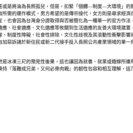
甚或是將淪為長照孤兒，但是，扣緊「個體—制度—大環境」的
取所需的運作模式，男方希望的是傳宗接代，女方則是尋求經濟
宜，也會因為台灣身分證取得與否被簡化為一種單一的官方作法
適應、社會適應、文化適應等攸關到生活適應的友善大環境建置
奪、制度性障礙、社會性排除、文化性歧視及其滾動性衝擊影響
自加惡訴諸於新住民或新二代接手投入長照公共產業領域的單一
然是冰凍三尺的預見性後果，這也讓因為就養、就業或婚嫁所連
秉持『落難成兄弟，又何必骨肉親』的韌性包容和相互理解，這