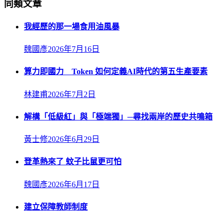
同類文章
我經歷的那一場食用油風暴
魏國彥
2026年7月16日
算力即國力 Token 如何定義AI時代的第五生產要素
林建甫
2026年7月2日
解構「低級紅」與「極端獨」─尋找兩岸的歷史共鳴箱
黃士修
2026年6月29日
登革熱來了 蚊子比鼠更可怕
魏國彥
2026年6月17日
建立保障教師制度