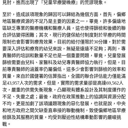
見肘，進而出現了『兒童早療變晚療』的荒謬現象。
至於，造成該項現象的歸因可以歸結為幾個方面，首先，偏鄉
地區醫療資源的不足乃是主要的因素之一，畢竟，許多偏遠地
區缺乏專業的醫療機構和醫療人員，這也使得篩檢和後續的聯
合評估變得困難；其次，現行的健保給付制度對於早療的時間
限制也會影響到療育效果，目前的給付僅限於30分鐘，對於需
要深入評估和療育的幼兒來說，無疑是遠遠不足夠；再則，專
責醫師的培訓和數量不足也是一個重要問題，畢竟，兒童發展
篩檢需要由兒科、家醫科及幼兒專責醫師協力執行，但是，目
前專責醫師的涵蓋率仍屬偏低，這多少會影響到篩檢的效率和
質量，來自於國健署的估算指出，全國的聯合評估能力僅能滿
足43,957人次的需求，但是，實際的需求量卻是高達69,562人
次，嚴重的供需失衡現象，凸顯現有體系設計及其制度運作的
不足、失靈之處；最後，政府在政策推動上的協調與資源分配
不均，更是加劇了該項議題現象的惡化發展，也就是說，中央
和地方政府之間欠缺垂直串接的聯動機制，致使偏鄉地區早療
檢篩及其服務的質量，均受到壓迫性結構牽動影響的嚴峻挑
戰。