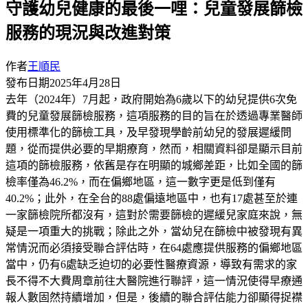
守護幼兒健康的最後一哩：兒童發展篩檢
服務的現況與改進對策
作者
王順民
發布日期
2025年4月28日
去年（2024年）7月起，政府開始為6歲以下的幼兒提供6次免
費的兒童發展篩檢服務，這項服務的目的旨在於透過專業醫師
使用標準化的篩檢工具，及早發現學齡前幼兒的發展遲緩問
題，從而提供必要的早期療育，然而，相關資料卻是顯示目前
這項的篩檢服務，依舊是存在明顯的城鄉差距，比如全國的篩
檢率僅為46.2%，而在偏鄉地區，這一數字更是低到僅有
40.2%；此外，在全台的88處偏遠地區中，也有17處甚至於連
一家篩檢院所都沒有，這對於需要篩檢的遲緩兒家庭來說，無
疑是一項重大的挑戰；除此之外，當幼兒在篩檢中被發現有異
常情況而必須接受聯合評估時，在64處應提供服務的偏鄉地區
當中，仍有6處缺乏迫切的必要性醫療資源，導致有需求的家
長不得不大費周章前往大醫院進行聯評，這一情況使得早療通
報人數固然持續增加，但是，後續的聯合評估能力卻顯得捉襟