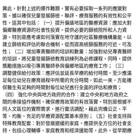
冀此，針對上述的運作難題，實有必要採取一系列的應變對
策，據以確保兒童發展篩檢、聯評、療育服務的有效性和公平
性，這其中包括：（一）提升偏遠地區的醫療資源：應加大對
偏鄉醫療資源的社會性投資，提供必要的篩檢院所和人力資
源，特別是應考慮如何落實在地守護的社區醫療機構量能，以
建立篩檢和評估的聯合機制，從而提高檢篩服務的可近、可及
性；（二）增加專責醫師的培訓和數量：加強對幼兒專責醫師
的培訓，將兒童發展篩檢教育訓練列為必修課程，同時，提供
獎勵措施以吸引專責醫師參與偏鄉地區的療育工作；（三）
調整健保給付政策：應評估並延長早療的給付時間，至少應滿
足每位幼兒在療育過程中所需的充分時間，如此一來，方能確
保醫生有足夠的時間對每位幼兒進行全面的評估和療育；
（四） 強化中央與地方政府的合作：建立中央和地方政府之
間的串接協作機制，確保療育政策的有效落實，特別是根據不
同人文區位的實際需求，進行靈活調配，藉此完備公正、平
等、均衡、充足的早療資源配置基本原則；（五）社會支持與
特殊教育配套：對於發展遲緩的家庭，應提供全方位的社會支
持，包括心理輔導、家庭教育和經濟援助等，此外，從早期療