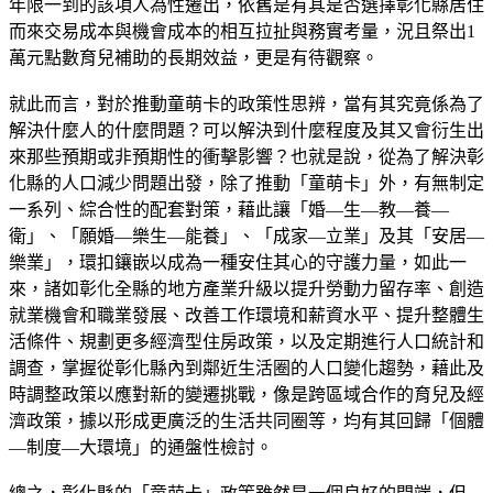
年限一到的該項人為性遷出，依舊是有其是否選擇彰化縣居住
而來交易成本與機會成本的相互拉扯與務實考量，況且祭出1
萬元點數育兒補助的長期效益，更是有待觀察。
就此而言，對於推動童萌卡的政策性思辨，當有其究竟係為了
解決什麼人的什麼問題？可以解決到什麼程度及其又會衍生出
來那些預期或非預期性的衝擊影響？也就是說，從為了解決彰
化縣的人口減少問題出發，除了推動「童萌卡」外，有無制定
一系列、綜合性的配套對策，藉此讓「婚—生—教—養—
衛」、「願婚—樂生—能養」、「成家—立業」及其「安居—
樂業」，環扣鑲嵌以成為一種安住其心的守護力量，如此一
來，諸如彰化全縣的地方產業升級以提升勞動力留存率、創造
就業機會和職業發展、改善工作環境和薪資水平、提升整體生
活條件、規劃更多經濟型住房政策，以及定期進行人口統計和
調查，掌握從彰化縣內到鄰近生活圈的人口變化趨勢，藉此及
時調整政策以應對新的變遷挑戰，像是跨區域合作的育兒及經
濟政策，據以形成更廣泛的生活共同圈等，均有其回歸「個體
—制度—大環境」的通盤性檢討。