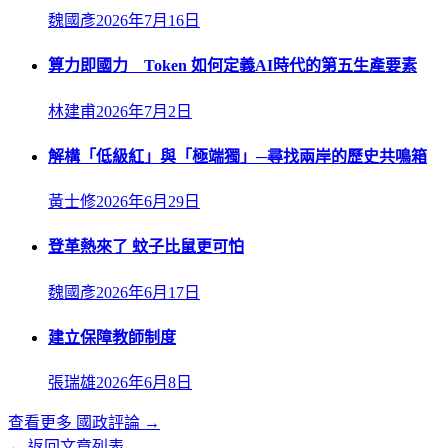
魏國彥
2026年7月16日
算力即國力 Token 如何定義AI時代的第五生產要素
林建甫
2026年7月2日
解構「低級紅」與「極端獨」─尋找兩岸的歷史共鳴箱
黃士修
2026年6月29日
登革熱來了 蚊子比鼠更可怕
魏國彥
2026年6月17日
建立保障教師制度
張瑞雄
2026年6月8日
查看更多
國政評論
→
← 返回文章列表