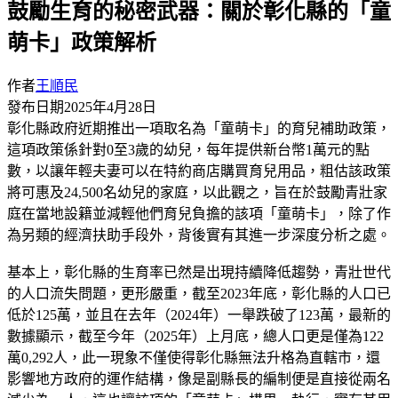
鼓勵生育的秘密武器：關於彰化縣的「童
萌卡」政策解析
作者
王順民
發布日期
2025年4月28日
彰化縣政府近期推出一項取名為「童萌卡」的育兒補助政策，
這項政策係針對0至3歲的幼兒，每年提供新台幣1萬元的點
數，以讓年輕夫妻可以在特約商店購買育兒用品，粗估該政策
將可惠及24,500名幼兒的家庭，以此觀之，旨在於鼓勵青壯家
庭在當地設籍並減輕他們育兒負擔的該項「童萌卡」，除了作
為另類的經濟扶助手段外，背後實有其進一步深度分析之處。
基本上，彰化縣的生育率已然是出現持續降低趨勢，青壯世代
的人口流失問題，更形嚴重，截至2023年底，彰化縣的人口已
低於125萬，並且在去年（2024年）一舉跌破了123萬，最新的
數據顯示，截至今年（2025年）上月底，總人口更是僅為122
萬0,292人，此一現象不僅使得彰化縣無法升格為直轄市，還
影響地方政府的運作結構，像是副縣長的編制便是直接從兩名