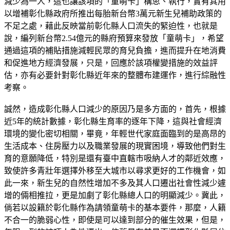
減少為一人，這也讓該項的「童萌卡」構思、執行，實有其用
以增補彰化縣政府所推出每胎新台幣3萬元新生兒補助政策的
不足之處，藉此反映當前彰化縣人口流失的緊迫性，也就是
說，編列新台幣2.54億元的縣府預算來發放「童萌卡」，希望
通過這項的補貼措施減輕民眾的育兒負擔，進而提升在地消費
和促進地方經濟發展，只是，回應於該項權變措施的效益評
估，亦有必要針對彰化縣近年來的整體布建運作，進行綜融性
考察。
誠然，造成彰化縣人口減少的原因乃是多方面的，首先，根據
近5年的統計數據，彰化縣生育率的逐年下降，這與社會經濟
環境的變化密切相關，畢竟，年輕世代家庭面臨到的是高昂的
生活成本、住房壓力以及職業發展的現實困境，導致他們對生
育的意願降低，特別是還有臺中直轄市吸納人才的鄰近效應，
致使許多青壯年選擇外移至大城市以尋求更好的工作機會，如
此一來，新生兒的自然性增加不多及其人口遷出社會性減少遽
增的倆相推拉，更是加劇了彰化縣總人口的明顯減少。冀此，
倘若以設籍於彰化縣作為請領童萌卡的基本要件，那麼，人籍
不合一的脆弱心性，即使是可以達到部分的催生效果，但是，