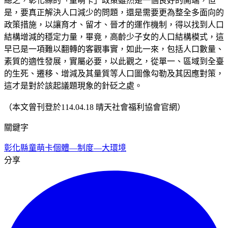
總之，彰化縣的「童萌卡」政策雖然是一個良好的開端，但
是，要真正解決人口減少的問題，還是需要更為整全多面向的
政策措施，以讓育才、留才、晉才的運作機制，得以找到人口
結構增減的穩定力量，畢竟，高齡少子女的人口結構模式，這
早已是一項難以翻轉的客觀事實，如此一來，包括人口數量、
素質的適性發展，實屬必要，以此觀之，從單一、區域到全臺
的生死、遷移、增減及其量質等人口圖像勾勒及其因應對策，
這才是對於該起議題現象的針砭之處。
（本文曾刊登於114.04.18 晴天社會福利協會官網）
關鍵字
彰化縣
童萌卡
個體—制度—大環境
分享