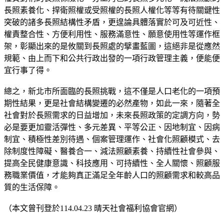
長照素養化、捍衛照權或受照權的長照人權化等等有待關鍵性
突破的諸多長照結構性矛盾，更遑論具體落實於可及可近性、
權責整合性、方便利用性、服務滿意性、願意使用性等運作框
架，彰顯出來的是攸關到長照處的擘畫藍圖，這絕非是從應然
規範、由上而下和公共行政出發的一項行政管理主義，便能便
宜行事了得。
總之，新北市所面臨的長照挑戰，這不僅是人口老化的一項預
期性結果，更是社會結構變遷的必然產物，如此一來，隨著全
社會對於長照需求的日益增加，未來長照政策的定調方向，勢
必是要更加靈活彈性、多元差異、平等公正、因地制宜、因病
制宜、積極性差別待遇、個案管理運作、社會化照顧模式、去
除制度性障礙、醫養合一、減法照顧素養、持續性社會參與、
提高全民健康意識、科技應用、可持續性、全人關懷、照顧服
務職業價值，才能夠真正滿足全年齡人口的照顧需求和較高品
質的生活保障。
（本文曾刊登於114.04.23 晴天社會福利協會官網）