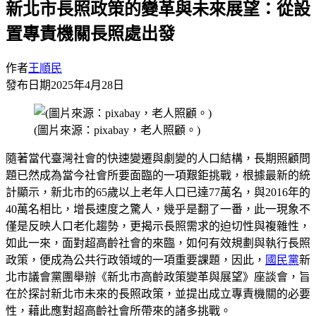
新北市長照政策的變革與未來展望：從設
置專責機關長照處出發
作者
王順民
發布日期
2025年4月28日
(圖片來源：pixabay，老人照顧。)
隨著當代臺灣社會的快速變遷與劇變的人口結構，長期照顧問
題已然成為當今社會所要面臨的一項艱鉅挑戰，根據最新的統
計顯示，新北市的65歲以上老年人口已達77萬名，與2016年的
40萬名相比，增長速度之驚人，幾乎是翻了一番，此一現象不
僅是反映人口老化趨勢，更揭示長照需求的迫切性與複雜性，
如此一來，面對超高齡社會的來臨，如何有效規劃與執行長照
政策，便成為公共行政領域的一項重要課題，因此，
國民黨
新
北市議會黨團舉辦《新北市高齡政策變革與展望》座談會，旨
在於探討新北市未來的長照政策，並提出成立專責機關的必要
性，藉此應對超高齡社會所帶來的諸多挑戰。