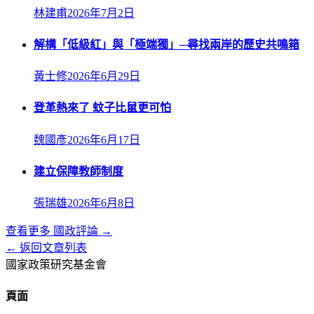
林建甫
2026年7月2日
解構「低級紅」與「極端獨」─尋找兩岸的歷史共鳴箱
黃士修
2026年6月29日
登革熱來了 蚊子比鼠更可怕
魏國彥
2026年6月17日
建立保障教師制度
張瑞雄
2026年6月8日
查看更多
國政評論
→
← 返回文章列表
國家政策研究基金會
頁面