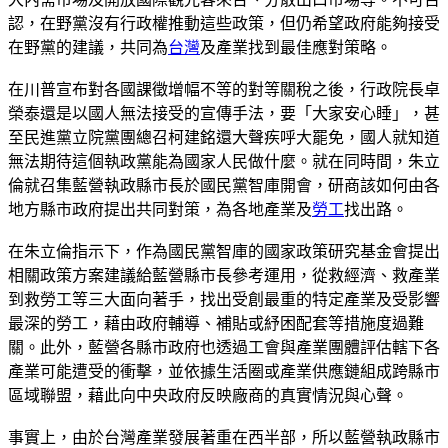
認，在野黨沒有行政權推動這些政策，但仍希望政府能夠接受
在野黨的建議，共同為
台灣
及產業找到最佳應對策略。
在川普宣布對各國課徵增幅不等的對等關稅之後，行政院長卓
榮泰還是以國人無法接受的宣傳手法，要「大家安心睡」，甚
至民進黨立院黨團總召柯建銘還大聲疾呼大罷免，國人就知道
無法期待這個執政黨能為國家人民做什麼。就在同時間，朱立
倫就召集藍營執政縣市長於國民黨智庫開會，研商該如何由各
地方縣市政府提出共同對策，為各地產業及
勞工
找出路。
在朱立倫指示下，作為國民黨智庫的國家政策研究基金會提出
相關政策方案建議給藍營縣市長參考運用，從救經濟、救產業
到救勞工等三大面向著手，找出受創最重的特定產業及受影響
最深的勞工，藉由政府輔導、補貼或紓困配套等措施度過難
關。此外，藍營各縣市政府也透過工會與產業團體評估轄下各
產業可能遭受的衝擊，並依據生活圈或產業供應鏈組成跨縣市
區域聯盟，藉此向中央政府反映廠商的真實情況與心聲。
事實上，由於台灣產業發展著重在西半部，所以藍營執政縣市