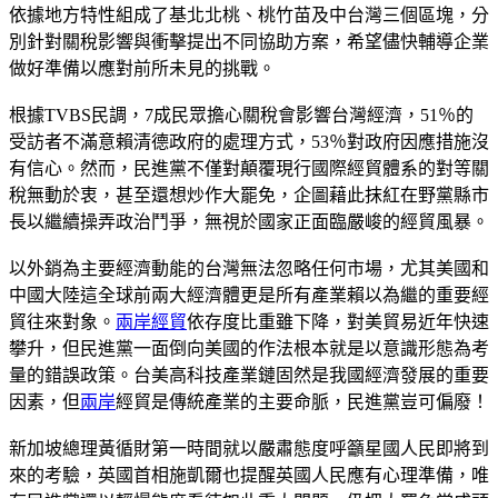
依據地方特性組成了基北北桃、桃竹苗及中台灣三個區塊，分
別針對關稅影響與衝擊提出不同協助方案，希望儘快輔導企業
做好準備以應對前所未見的挑戰。
根據TVBS民調，7成民眾擔心關稅會影響台灣經濟，51％的
受訪者不滿意賴清德政府的處理方式，53％對政府因應措施沒
有信心。然而，民進黨不僅對顛覆現行國際經貿體系的對等關
稅無動於衷，甚至還想炒作大罷免，企圖藉此抹紅在野黨縣市
長以繼續操弄政治鬥爭，無視於國家正面臨嚴峻的經貿風暴。
以外銷為主要經濟動能的台灣無法忽略任何市場，尤其美國和
中國大陸這全球前兩大經濟體更是所有產業賴以為繼的重要經
貿往來對象。
兩岸經貿
依存度比重雖下降，對美貿易近年快速
攀升，但民進黨一面倒向美國的作法根本就是以意識形態為考
量的錯誤政策。台美高科技產業鏈固然是我國經濟發展的重要
因素，但
兩岸
經貿是傳統產業的主要命脈，民進黨豈可偏廢！
新加坡總理黃循財第一時間就以嚴肅態度呼籲星國人民即將到
來的考驗，英國首相施凱爾也提醒英國人民應有心理準備，唯