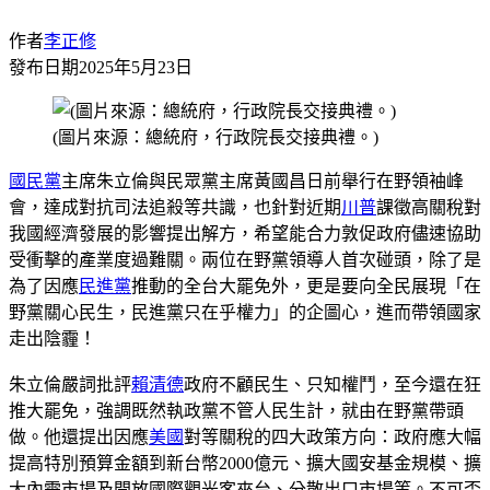
作者
李正修
發布日期
2025年5月23日
(圖片來源：總統府，行政院長交接典禮。)
國民黨
主席朱立倫與民眾黨主席黃國昌日前舉行在野領袖峰
會，達成對抗司法追殺等共識，也針對近期
川普
課徵高關稅對
我國經濟發展的影響提出解方，希望能合力敦促政府儘速協助
受衝擊的產業度過難關。兩位在野黨領導人首次碰頭，除了是
為了因應
民進黨
推動的全台大罷免外，更是要向全民展現「在
野黨關心民生，民進黨只在乎權力」的企圖心，進而帶領國家
走出陰霾！
朱立倫嚴詞批評
賴清德
政府不顧民生、只知權鬥，至今還在狂
推大罷免，強調既然執政黨不管人民生計，就由在野黨帶頭
做。他還提出因應
美國
對等關稅的四大政策方向：政府應大幅
提高特別預算金額到新台幣2000億元、擴大國安基金規模、擴
大內需市場及開放國際觀光客來台、分散出口市場等。不可否