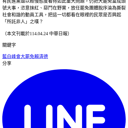
有民進黨還以輕慢態度看待如此重大問題，仍把大罷免當成頭
號大事，恣意抹紅、惡鬥在野黨，放任罷免團體脫序淪為撕裂
社會和諧的動員工具，把這一切都看在眼裡的民眾是否興起
「所託非人」之嘆？
（本文刊載於114.04.24 中華日報）
關鍵字
藍白峰會
大罷免
賴清德
分享