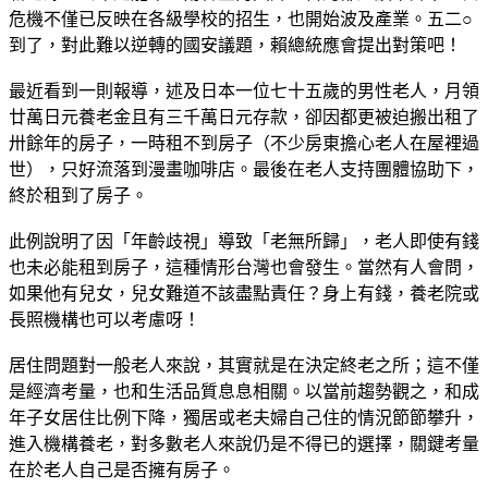
危機不僅已反映在各級學校的招生，也開始波及產業。五二○
到了，對此難以逆轉的國安議題，賴總統應會提出對策吧！
最近看到一則報導，述及日本一位七十五歲的男性老人，月領
廿萬日元養老金且有三千萬日元存款，卻因都更被迫搬出租了
卅餘年的房子，一時租不到房子（不少房東擔心老人在屋裡過
世），只好流落到漫畫咖啡店。最後在老人支持團體協助下，
終於租到了房子。
此例說明了因「年齡歧視」導致「老無所歸」，老人即使有錢
也未必能租到房子，這種情形台灣也會發生。當然有人會問，
如果他有兒女，兒女難道不該盡點責任？身上有錢，養老院或
長照機構也可以考慮呀！
居住問題對一般老人來說，其實就是在決定終老之所；這不僅
是經濟考量，也和生活品質息息相關。以當前趨勢觀之，和成
年子女居住比例下降，獨居或老夫婦自己住的情況節節攀升，
進入機構養老，對多數老人來說仍是不得已的選擇，關鍵考量
在於老人自己是否擁有房子。