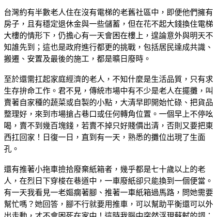
台灣約有半數老人住在沒有電梯的老舊社區中，即便他們擁有
房子，且有穩定退休金與一些儲蓄，但在花不起大錢換住電梯
大樓的情形下，仍擔心有一天會困在樓上，遑論意外與明天不
知誰先到；這也是政府進行都更的挑戰，包括居民達成共識、
搬遷、安置及最後的施工，都是曠日廢時。
至於還需扛起家庭經濟的老人，不知什麼是生活品質，只有求
生存拚命工作。君不見，傳統市場中有不少是老人在擺攤，叫
賣著自家種的蔬菜或自製的小點，大清早即開始忙碌、把貨品
整理好，來到市場搶占巷口或任何轉角位置。一個早上不停吆
喝，賣不到幾百塊錢，若賣不掉只好賤價出清，否則又要把東
西扛回家！日復一日，直到有一天，熟悉的攤位出現了生面
孔。
還有推著小拖車撿拾廢棄紙箱者，幾乎都是七十歲以上的老
人，在烈日下穿梭在巷道中，一車廢紙卻只能換到一個便當。
有一天我看見一老嫗瘸著腳、推著一車紙箱過馬路，問她需要
幫忙嗎？她回答，腳不行就要用推車，可以幫助平衡還可以外
出走動，才不會困死在家中！這時我腦中突然浮現蘇軾的詞：