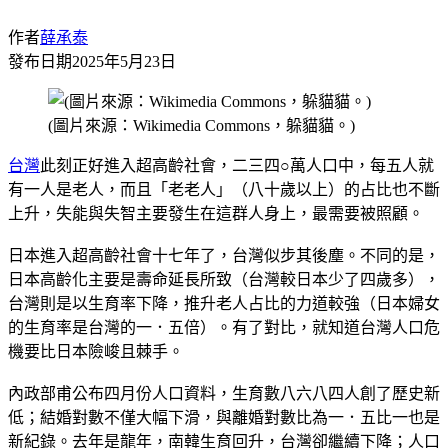
作者
薛承泰
發布日期
2025年5月23日
(圖片來源：Wikimedia Commons，躲貓貓。)
台灣
此刻正好進入超高齡社會，二三四○萬人口中，每五人就
有一人是老人，而且「老老人」（八十歲以上）的占比也不斷
上升，失能與失智主要發生在這群人身上，最需要被照顧。
日本進入超高齡社會十七年了，台灣似步其後塵。不同的是，
日本高齡化主要是壽命延長所致（台灣較日本少了四歲多），
台灣則是以生育率下降，推升老人占比的力道較強（日本婦女
的生育率是台灣的一．五倍）。有了對比，就知道台灣人口危
機要比日本險峻且棘手。
內政部甫公布四月份人口資料，生育數八六八四人創了歷史新
低；結婚對數不僅大幅下滑，與離婚對數比為一．五比一也是
新紀錄。去年是龍年，南韓生育回升，台灣卻繼續下降；人口