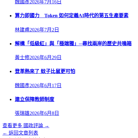
魏國彥
2026年7月16日
算力即國力 Token 如何定義AI時代的第五生產要素
林建甫
2026年7月2日
解構「低級紅」與「極端獨」─尋找兩岸的歷史共鳴箱
黃士修
2026年6月29日
登革熱來了 蚊子比鼠更可怕
魏國彥
2026年6月17日
建立保障教師制度
張瑞雄
2026年6月8日
查看更多
國政評論
→
← 返回文章列表