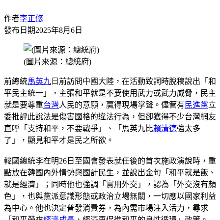
作者
李正修
發布日期
2025年8月6日
(圖片來源：總統府)
前總統
馬英九
日前訪問中國大陸，在活動致詞時脫稿說出「和
平民主統一」，主張和平就是不要使用武力或武力威脅，民主
就是要尊重
台灣
人民的意願，贏得現場掌聲。儘管有
民進黨
立
委批評此說法是傷害國格的違法行為，但卻獲得不少台灣網友
直呼「支持和平，不要戰爭」、「馬英九比
賴清德
強太多
了」，顯見和平才是民之所欲。
韓國總統李在明26日至國會發表就任後的首次施政演說時，重
點放在韓國內外情勢與國計民生，並說出金句「和平就是飯、
就是經濟」；同時他也強調「實用外交」，認為「外交沒有顏
色」，也與黨派意識形態或政治立場無關，一切應以國家利益
為中心。他也決定普發消費券，為內需市場注入活力，尋求
「和平帶來
經濟成長
，經濟再促進和平的良性循環」政策。