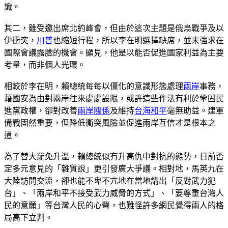
識。
其二，雖受邀出席北約峰會，但由於這次主題是俄烏戰爭及以
伊衝突，
川普
也縮短行程，所以李在明選擇缺席，並未強求在
國際會議露臉的機會。顯見，他是以能否促進國家利益為主要
考量，而非個人光環。
相較於李在明，賴總統每每以僵化的意識形態處理
兩岸
事務，
藉國安為由對兩岸往來處處設限，或許這些作法有利於鞏固民
進黨政權，卻對改善
兩岸關係
及維持
台海和平
毫無助益。建軍
備戰固然重要，但降低衝突風險並促進兩岸互信才是根本之
道。
為了替大罷免升溫，賴總統似有升高仇中對抗的態勢，日前否
定多元意見的「雜質說」更引發廣大爭議。相對地，馬英九在
大陸訪問交流，卻也能不卑不亢地在當地講出「反對武力犯
台」、「兩岸和平不接受武力威脅的方式」、「要尊重台灣人
民的意願」等台灣人民的心聲，也難怪許多網民覺得兩人的格
局高下立判。