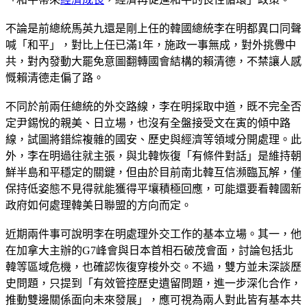
不論是前總統馬英九還是剛上任的韓國總統李在明都異口同聲
喊「和平」，對比上任已滿1年，施政一事無成，對外挑釁中
共，對內發動大罷免意圖翻轉國會結構的賴清德，不禁讓人感
慨賴清德走偏了路。
不同於前兩任總統的外交路線，李在明採取中道，既不完全否
定尹錫悅的親美、日立場，也沒有全盤接受文在寅的傾中路
線，試圖將錯綜複雜的國安、歷史與經濟等領域分開處理。此
外，李在明過往就主張，與北韓恢復「有條件對話」是維持朝
鮮半島和平穩定的關鍵，但由於目前南北韓互信瀕臨瓦解，僅
保持低姿態不見得就能獲得平壤積極回應，可能還要看韓國新
政府如何處理韓美日聯盟的方向而定。
近期兩件事可說明李在明處理外交工作的基本立場。其一，他
在加拿大主辦的G7峰會與日本首相石破茂會面，討論包括北
韓等區域危機，也確認恢復穿梭外交。不過，雙方並未深談歷
史問題，只提到「有效管控歷史遺留問題，進一步深化合作，
推動雙邊關係面向未來發展」，應可視為兩人對此皆有基本共