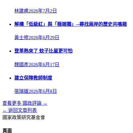
林建甫
2026年7月2日
解構「低級紅」與「極端獨」─尋找兩岸的歷史共鳴箱
黃士修
2026年6月29日
登革熱來了 蚊子比鼠更可怕
魏國彥
2026年6月17日
建立保障教師制度
張瑞雄
2026年6月8日
查看更多
國政評論
→
← 返回文章列表
國家政策研究基金會
頁面