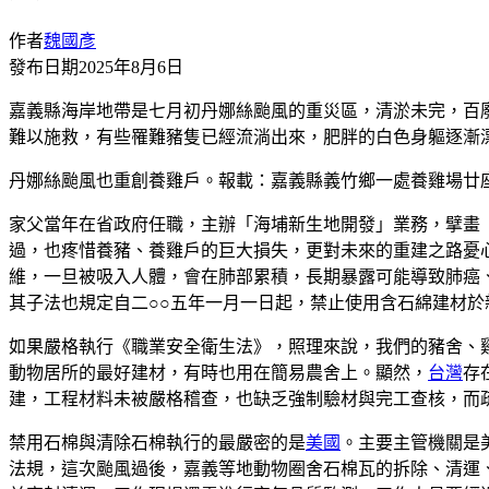
作者
魏國彥
發布日期
2025年8月6日
嘉義縣海岸地帶是七月初丹娜絲颱風的重災區，清淤未完，百
難以施救，有些罹難豬隻已經流淌出來，肥胖的白色身軀逐漸
丹娜絲颱風也重創養雞戶。報載：嘉義縣義竹鄉一處養雞場廿
家父當年在省政府任職，主辦「海埔新生地開發」業務，擘畫
過，也疼惜養豬、養雞戶的巨大損失，更對未來的重建之路憂
維，一旦被吸入人體，會在肺部累積，長期暴露可能導致肺癌
其子法也規定自二○○五年一月一日起，禁止使用含石綿建材於
如果嚴格執行《職業安全衛生法》，照理來說，我們的豬舍、
動物居所的最好建材，有時也用在簡易農舍上。顯然，
台灣
存
建，工程材料未被嚴格稽查，也缺乏強制驗材與完工查核，而
禁用石棉與清除石棉執行的最嚴密的是
美國
。主要主管機關是
法規，這次颱風過後，嘉義等地動物圈舍石棉瓦的拆除、清運