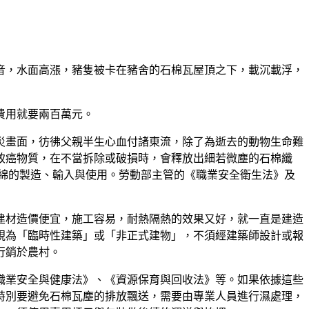
音，水面高漲，豬隻被卡在豬舍的石棉瓦屋頂之下，載沉載浮，
費用就要兩百萬元。
災畫面，彷彿父親半生心血付諸東流，除了為逝去的動物生命難
致癌物質，在不當拆除或破損時，會釋放出細若微塵的石棉纖
綿的製造、輸入與使用。勞動部主管的《職業安全衛生法》及
建材造價便宜，施工容易，耐熱隔熱的效果又好，就一直是建造
視為「臨時性建築」或「非正式建物」，不須經建築師設計或報
行銷於農村。
職業安全與健康法》、《資源保育與回收法》等。如果依據這些
特別要避免石棉瓦塵的排放飄送，需要由專業人員進行濕處理，