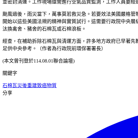
並密封清運。工作現場還需進行空氣品質監測，工作人員要經
颱風過後，雨災當下，萬事莫若救災急。若要效法美國嚴格管
開始以這些美國法規的精神與實質試行。這需要行政院中央層
汰換禽舍、豬舍的石棉瓦或石棉浪板。
經查，在補助拆除石棉瓦與清運方面，許多地方政府已早著先
足供中央參考。（作者為行政院前環保署署長）
(本文曾刊登於114.08.01聯合論壇)
關鍵字
石棉瓦
災後重建
致癌物質
分享