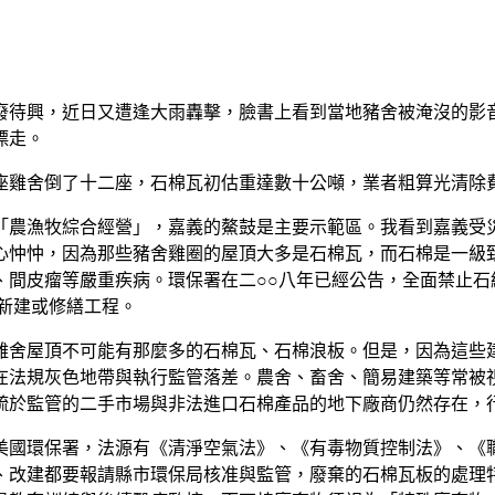
廢待興，近日又遭逢大雨轟擊，臉書上看到當地豬舍被淹沒的影
漂走。
座雞舍倒了十二座，石棉瓦初估重達數十公噸，業者粗算光清除
「農漁牧綜合經營」，嘉義的鰲鼓是主要示範區。我看到嘉義受
心忡忡，因為那些豬舍雞圈的屋頂大多是石棉瓦，而石棉是一級
、間皮瘤等嚴重疾病。環保署在二○○八年已經公告，全面禁止石
新建或修繕工程。
雞舍屋頂不可能有那麼多的石棉瓦、石棉浪板。但是，因為這些
在法規灰色地帶與執行監管落差。農舍、畜舍、簡易建築等常被
疏於監管的二手市場與非法進口石棉產品的地下廠商仍然存在，
美國環保署，法源有《清淨空氣法》、《有毒物質控制法》、《
、改建都要報請縣市環保局核准與監管，廢棄的石棉瓦板的處理