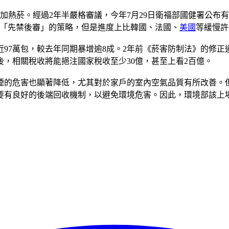
管加熱菸。經過2年半嚴格審議，今年7月29日衛福部國健署公布
或「先禁後審」的策略，但是進度上比韓國、法國、
美國
等緩慢許
近97萬包，較去年同期暴增逾8成。2年前《菸害防制法》的修
，相關稅收將能挹注國家稅收至少30億，甚至上看2百億。
煙的危害也顯著降低，尤其對於家戶的室內空氣品質有所改善。
要有良好的後端回收機制，以避免環境危害。因此，環境部該上