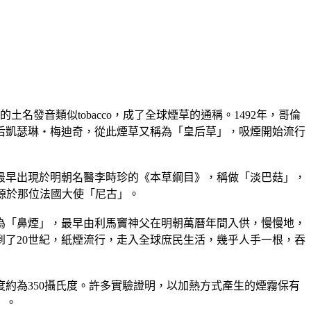
發音類似tobacco，成了全球煙草的通稱。1492年，哥倫
后凱瑟琳‧梅迪奇，從此煙草又稱為「皇后草」，吸煙開始流行
最早出現於明朝名醫李時珍的《本草綱目》，稱做「淡巴菇」，
起源於那位法國大使「尼古」。
為「鼻煙」，最早由利馬竇神父在明朝萬曆年間入供，慢慢地，
到了20世紀，紙煙流行，走入全球庶民生活，幾乎人手一根，吞
約為350攝氏度。許多實驗證明，以加熱方式產生的煙霧保有
」。