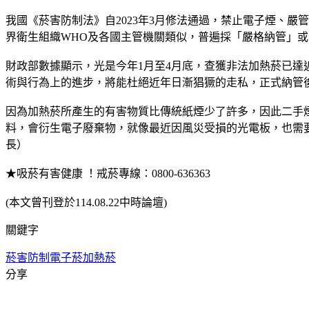
我國《菸害防制法》自2023年3月修法通過，禁止電子煙、嚴
界衛生組織WHO及各國主管機關類似，普遍採「嚴格納管」
財政部數據顯示，光是今年1月至4月底，查獲非法加熱菸已達
術與行為上的進步，將能杜絕近年日漸猖獗的走私，正式納管後
因為加熱菸所產生的有害物質比傳統紙煙少了許多，因此二手
料，會衍生電子廢棄物，就像最近因風災受損的光電板，也需
長）
★吸菸有害健康 ！戒菸專線：0800-636363
(本文曾刊登於114.08.22中時論壇)
關鍵字
菸害防制
電子菸
加熱菸
分享