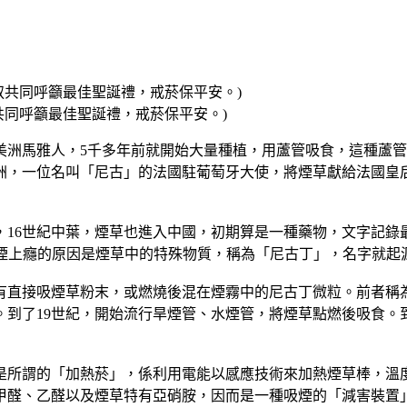
共同呼籲最佳聖誕禮，戒菸保平安。)
馬雅人，5千多年前就開始大量種植，用蘆管吸食，這種蘆管的土名
洲，一位名叫「尼古」的法國駐葡萄牙大使，將煙草獻給法國皇
，16世紀中葉，煙草也進入中國，初期算是一種藥物，文字記錄
人們吸煙上癮的原因是煙草中的特殊物質，稱為「尼古丁」，名字就
有直接吸煙草粉末，或燃燒後混在煙霧中的尼古丁微粒。前者稱
到了19世紀，開始流行旱煙管、水煙管，將煙草點燃後吸食。
是所謂的「加熱菸」，係利用電能以感應技術來加熱煙草棒，溫度
甲醛、乙醛以及煙草特有亞硝胺，因而是一種吸煙的「減害裝置