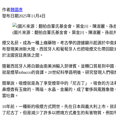
作者
魏國彥
發布日期
2025年11月4日
(圖片來源：翻拍自董氏基金會，葉金川、陳淑麗、孫叔
煙又名菸，成為一種上癮藥物，考古學的證據顯示起源於中南美洲
布發現美洲新大陸，西班牙人和葡萄牙人也把吸煙文化帶回歐
於法國宮廷貴族之間。
隨著西班牙人將白銀由南美洲輸入菲律賓，並轉口貿易到中國
就是煙草tobacco的音譯。20世紀科學昌明後，研究發現
簡單說，吸煙就是為了享受煙草中的「尼古丁」，吸食的方法
鼻煙壺有玉做的、瑪瑙、水晶、金屬的，成了奢侈與風雅象徵。
雲吐霧。
10年前，一種新的吸煙方式問世，先在日本與義大利上市，就
了尼古丁，但是減少了許多以燃燒方式產生的有害物質，例如