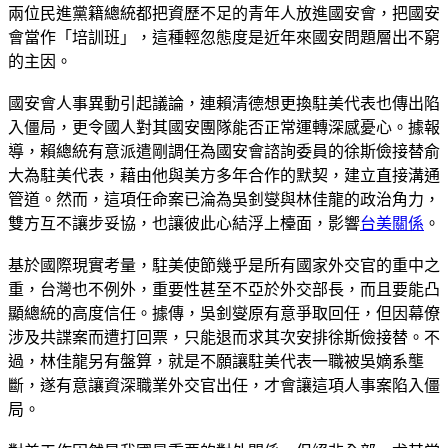
兩位民進黨籍總統都把資歷不足的青年人放進國安會，把國安
會當作「培訓班」，這種輕忽態度是近年來國安問題層出不窮
的主因。
國安會人事異動引起議論，連賴清德想更換駐美代表也傳出陷
入僵局，更令國人對其國安團隊能否正常運轉深感憂心。據報
導，賴總統有意派遣剛調任為國安會諮詢委員的徐斯儉接替俞
大為駐美代表，藉由他與美方多年合作的默契，建立直接溝通
管道。然而，這項任命案已淪為吳釗燮與林佳龍的政治角力，
雙方互不讓步妥協，也讓彼此心結浮上檯面，影響
台美關係
。
基於國際現實考量，駐美使節幾乎是所有國家外交官的重中之
重，台灣也不例外，重要性甚至不亞於外交部長，而且要能凸
顯總統的高度信任。據傳，吳釗燮原有意爭取回任，但因幕僚
涉及共諜案而遭打回票，只能退而求其次安排徐斯儉接替。不
過，林佳龍另有盤算，就是不願讓駐美代表一職被吳嫡系壟
斷，遂有意讓資深職業外交官出任，才會讓這項人事案陷入僵
局。