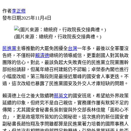
作者
李正修
發布日期
2025年11月4日
(圖片來源：總統府，行政院長交接典禮。)
民進黨
主導推動的大罷免困擾全
台灣
一年多，最後以全軍覆沒
告終，不僅粉碎
賴清德
總統的領導威信，更重創國人對其執政
團隊的信心。對此，最該負起大失敗責任的民進黨立院黨團幹
部紛紛請辭，但萬年總召柯建銘仍不認輸；卓榮泰內閣也進行
小幅度改組，第三階段則是最接近層峰的國安會人事更迭。不
過，這次改組也暴露了民進黨國安及外交人才庫短缺的問題。
賴清德上任之後大致續聘
蔡英文
的國安班底，希望給外界政策
延續的印象，但終究不是自己親信，實務運作屢有默契不足的
傳聞；尤其國安會秘書長吳釗燮與外交部長林佳龍「面和心不
合」，更是政壇眾所皆知的公開秘密。這次進府的新任國安會
副秘書長趙怡翔及李問雖都算是民進黨著力培養的國際事務人
才，但並沒有相關政府部門足夠歷練，引發外界質疑兩人能否