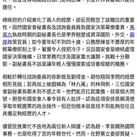
適任。
總統府的介紹美化了兩人的經歷，卻反而輕忽了該職位的重要
性。固然國安會秘書長及諮詢委員肩負國安決策幕僚重責，
馬
英九
執政時期的副秘書長也是學界翹楚或資深國防、外交、
兩
岸
政策官員；如今要年紀不到四十歲、公務歷練並不豐厚的年
輕幕僚即刻上手，著實令人捏把冷汗。況且國安會是總統處理
國安決策機構，日常業務均涉及國家重大議題，挑戰十分艱
鉅，副秘書長不該是讓年輕人慢慢摸索或培養經驗的職務。
相較於轉任諮詢委員的徐斯儉及劉得金，趙怡翔與李問的經歷
相形見絀；若再加上被戲稱為「林九萬」的林飛帆，三位國安
會副秘書長都未到不惑之年，他們能否扛起重擔，就是個大問
號。剛發布國安會人事令就有人批評，認為這項安排是賴清德
爭取年輕選票的政治操作，但恐怕根本就是找不到能夠信任且
具備足夠經歷的人才。
儘管民進黨忙不迭地為兩位新人辯護，認為趙、李皆嫻熟國際
事務，也是吃得了苦的年輕世代。然而，在野黨立委卻質疑，