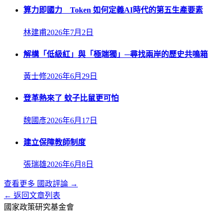
算力即國力 Token 如何定義AI時代的第五生產要素
林建甫
2026年7月2日
解構「低級紅」與「極端獨」─尋找兩岸的歷史共鳴箱
黃士修
2026年6月29日
登革熱來了 蚊子比鼠更可怕
魏國彥
2026年6月17日
建立保障教師制度
張瑞雄
2026年6月8日
查看更多
國政評論
→
← 返回文章列表
國家政策研究基金會