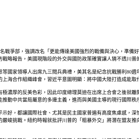
的舊名戰爭部，強調改名「更能傳達美國強烈的戰備與決心，準備
防戰略報告，美國現階段的外交與國防政策確實讓人猜不透川普
恩等國家領導人出席九三閱兵典禮，美其名是紀念抗戰勝利80週
的上海合作組織峰會，習近平意圖明顯：將中國大陸打造成能取
有極濃厚的反美色彩，因此印度總理莫迪在出席上合會之後就離
能推動中共當局屬意的多邊主義，進而與美國主導的現行國際秩
平示好，都讓國際社會、尤其是民主國家普遍有高度焦慮感，深
的嚴峻挑戰。紐約時報就批評川普的「粗暴外交」將潛在盟友推