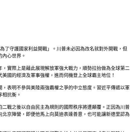
好為了守護國家利益開戰」。川普未必因為改名就對外開戰，但
的內心世界。
年，實際上是藉此展現解放軍強大戰力，順勢拉抬做為全球第二
代美國的經濟及軍事強權，進而伺機登上全球霸主地位！
開，表明不參與美陸兩強霸權之爭的中立態度。習近平傳遞以軍
序相抗衡。
怕二戰之後以自由民主為規則的國際秩序將遭顛覆。正因為川普
向北京陣營，即便他馬上向莫迪表達善意，也可能讓新德里認為