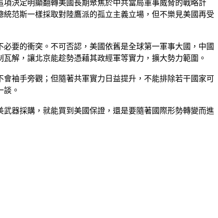
調，這項決定明顯翻轉美國長期聚焦於中共當局軍事威脅的戰略計
總統范斯一樣採取對陸鷹派的孤立主義立場，但不樂見美國再受
不必要的衝突。不可否認，美國依舊是全球第一軍事大國，中國
制瓦解，讓北京能趁勢憑藉其政經軍等實力，擴大勢力範圍。
不會袖手旁觀；但隨著共軍實力日益提升，不能排除若干國家可
一談。
美武器採購，就能買到美國保證，還是要隨著國際形勢轉變而進