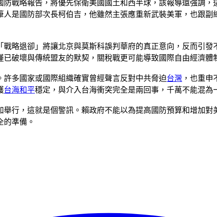
期首份國防戰略報告，將優先保衛美國國土和西半球，該報導還強
筆人是國防部次長柯伯吉，他雖然主張應重新武裝美軍，也跟副
「戰略退卻」將讓北京與莫斯科誤判華府的真正意向，反而引發
僅已破壞與傳統盟友的默契，關稅戰更可能導致國際自由經濟體
。許多國家或國際組織確實曾經聲言反對中共脅迫
台灣
，也重申
護
台海和平
穩定，與介入台海衝突完全是兩回事，千萬不能混為
加舉行，這就是個警訊。賴政府不能以為提高國防預算和增加對
全的準備。