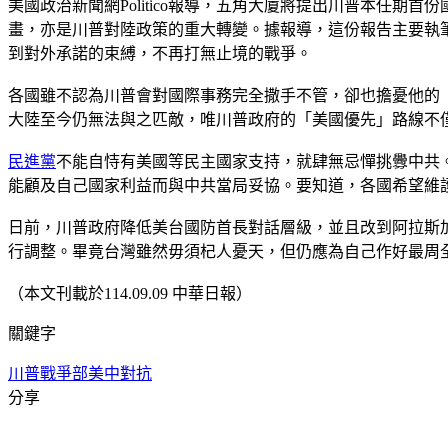
美國政治新聞網Politico報導，五角大廈將提出川普本任
畫，亦是川普對陸政策的重大轉變。據報導，這份報告主要執
到對外承諾的束縛，不再打無止境的戰爭。
各國雖不認為川普會對國際事務完全撒手不管，卻也擔憂他的
大陸至今仍無法與之匹敵，唯川普政府的「美國優先」路線不
民進黨
不能自恃有美國等民主國家支持，就肆無忌憚挑釁中共
能顧及自己國家利益而與中共當局妥協。要知道，各國希望維
日前，川普政府降低美台國防首長對話層級，並且改到阿拉斯
行調整。畢竟台灣雖然毋須杞人憂天，但仍應為自己作好最周
（本文刊載於114.09.09 中華日報）
關鍵字
川普
戰爭部
美中對抗
分享