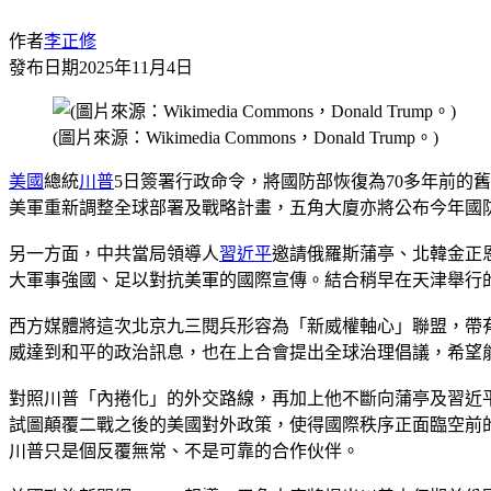
作者
李正修
發布日期
2025年11月4日
(圖片來源：Wikimedia Commons，Donald Trump。)
美國
總統
川普
5日簽署行政命令，將國防部恢復為70多年前
美軍重新調整全球部署及戰略計畫，五角大廈亦將公布今年國
另一方面，中共當局領導人
習近平
邀請俄羅斯蒲亭、北韓金正
大軍事強國、足以對抗美軍的國際宣傳。結合稍早在天津舉行
西方媒體將這次北京九三閱兵形容為「新威權軸心」聯盟，帶
威達到和平的政治訊息，也在上合會提出全球治理倡議，希望
對照川普「內捲化」的外交路線，再加上他不斷向蒲亭及習近
試圖顛覆二戰之後的美國對外政策，使得國際秩序正面臨空前
川普只是個反覆無常、不是可靠的合作伙伴。