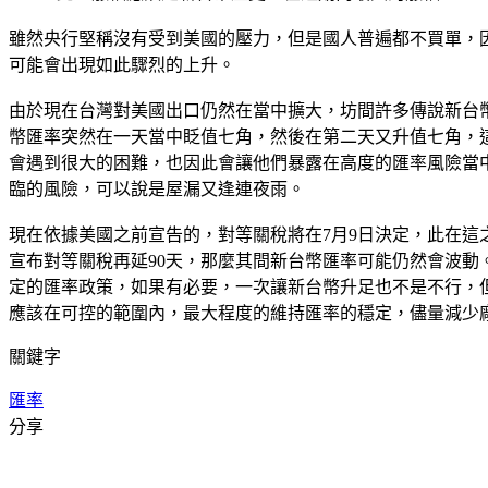
雖然央行堅稱沒有受到美國的壓力，但是國人普遍都不買單，
可能會出現如此驟烈的上升。
由於現在台灣對美國出口仍然在當中擴大，坊間許多傳說新台
幣匯率突然在一天當中眨值七角，然後在第二天又升值七角，
會遇到很大的困難，也因此會讓他們暴露在高度的匯率風險當
臨的風險，可以說是屋漏又逢連夜雨。
現在依據美國之前宣告的，對等關稅將在7月9日決定，此在
宣布對等關稅再延90天，那麼其間新台幣匯率可能仍然會波
定的匯率政策，如果有必要，一次讓新台幣升足也不是不行，
應該在可控的範圍內，最大程度的維持匯率的穩定，儘量減少廠
關鍵字
匯率
分享