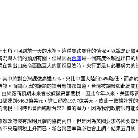
升七角，回到前一天的水準。這種暴跌暴升的情況可以說是延續
情況與人們的預期有關，但是因為
台灣
是一個高度依賴進出口的
現在進出口廠商面臨巨大的關稅風險時，央行更是有必要努力的
其中將對台灣課徵高達32%，只比中國大陸的34%略低，而高
始談。而關心此的議題的讀者應該都知道，台灣被課徵如此高關
是，由於廠商預期未來會被課徵高額關稅，因此今年以來，美國廠
到646.3億美元，進口額為197.7億美元，依此一數據計算的
的關稅，同時也會面臨新台幣升值的壓力，因為我們政府很可能
雖然政府沒有說明具體的協商內容，但是因為美國要求各國要拿
不只是關稅上升而已，新台幣匯率勢必也會上調。結果五月初，新