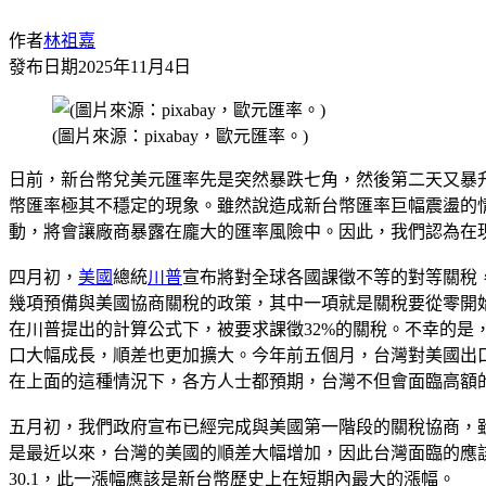
作者
林祖嘉
發布日期
2025年11月4日
(圖片來源：pixabay，歐元匯率。)
日前，新台幣兌美元匯率先是突然暴跌七角，然後第二天又暴
幣匯率極其不穩定的現象。雖然說造成新台幣匯率巨幅震盪的
動，將會讓廠商暴露在龐大的匯率風險中。因此，我們認為在
四月初，
美國
總統
川普
宣布將對全球各國課徵不等的對等關稅，
幾項預備與美國協商關稅的政策，其中一項就是關稅要從零開
在川普提出的計算公式下，被要求課徵32%的關稅。不幸的
口大幅成長，順差也更加擴大。今年前五個月，台灣對美國出口額達
在上面的這種情況下，各方人士都預期，台灣不但會面臨高額
五月初，我們政府宣布已經完成與美國第一階段的關稅協商，
是最近以來，台灣的美國的順差大幅增加，因此台灣面臨的應該
30.1，此一漲幅應該是新台幣歷史上在短期內最大的漲幅。