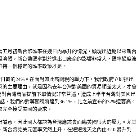
著五月初新台幣匯率在幾日內暴升的情況，顯現出近期以來新台
經濟體，新台幣匯率對於進出口廠商的影響非常大，匯率過度波
維持一個穩定的匯率政策才是。
於日韓的24%。在面對如此高關稅的壓力下，我們政府立即提出
稅的主要理由，就是因為去年台灣對美國的貿易順差太大，才會
商對台灣商品提前下單情況非常普遍，造成上半年台灣對美國出
話，我們的對等關稅將達到36.1%，比之前宣布的32%還要高。
會完全接受美國的要求。
出誠意，因此國人都認為台灣應該會面臨美國很大的壓力。尤其
台幣兌美元匯率突然上升，在短短幾天之內由32.0 暴升到