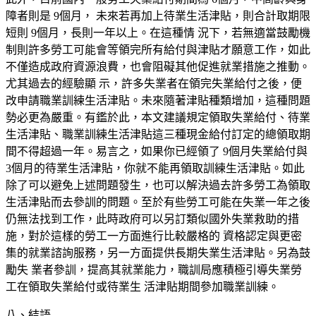
障者則是 9個月， 未來若再加上待業生活津貼，則合計取期限
短則 9個月，長則一年以上。在這種情 況下，若無適當鼓勵機
制則許多勞工可能會等領完所有給付與津貼才願意工作，如此
不僅造成政府資源浪費，也會阻礙其他促進就業措施之推動。
尤其過去的經驗顯 示，許多失業者在領完失業給付之後，便
改申請職業訓練生活津貼。未來隨著津貼種類增加，這種問題
勢必更為嚴重。有鑑於此，本文建議規定領取失業給付、待業
生活津貼、職業訓練生活津貼這三種現金給付訂定的總領取期
間不得超過一年。易言之，如果你已經領了 9個月失業給付與
3個月的待業生活津貼，你就不能再領取訓練生活津貼。如此
除了可以避免上述問題發生，也可以解決過去許多勞工為領取
生活津貼而去參訓的問題。至於有些勞工可能在失業一年之後
仍無法找到工作，此時政府可以另訂類似國外失業救助的措
施，對於這樣的勞工一方面進行比較嚴格的 資格認定與更密
集的就業諮詢服務，另一方面提供長期失業生活津貼。另為鼓
勵失 業者參訓，提高其就業能力，職訓局應積極引導失業勞
工在領取失業給付或待業生 活津貼期間參加職業訓練。
八、結語