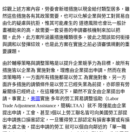
綜觀上述方案內容，勞委會新增措施以現金給付類型居多，雖
然這些措施各有其政策需要，也可以化解企業與勞工對貿易自
由化的疑慮與抗拒，惟其可能產生的 道德風險也會比一般計
畫補助來的高，故需要一套妥善的申請審核機制來加以把
關。此外，此方案所涵蓋措施種類很多，彼此之間該如何銜接
與調和以發揮綜效，也是此方案在實施之前必須審慎規劃的重
要課題。
由於輔導策略與調整策略是以提升企業競爭力為目標，故所有
措施皆以企業為 實施對象，理應由企業提出申請。然而在救
濟策略時，一方面所有措施都是以勞工 為實施對象，另一方
面許多措施的請領條件是以勞工已經失業為前提，亦即原有勞
雇關係已經終止，在這種情況下，顯然不宜全由企業提出申
請。事實上，
美國
實施 多年的勞工貿易調整協助（
Labor
Trade Adjustment Assistance
，簡稱LTAA）就不 限僅能由企業
提出申請，工會、甚至3個以上勞工聯名皆可向美國勞工部提
出申請進口損害認定，一旦獲得勞工部認定有損害事實或有損
害之虞之後，提出申請的勞工 就可以個自向鄰近的「單一職