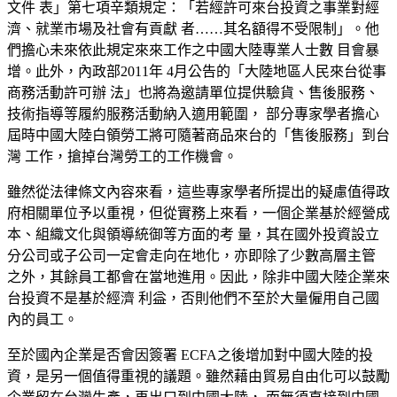
文件 表」第七項辛類規定：「若經許可來台投資之事業對經
濟、就業市場及社會有貢獻 者……其名額得不受限制」。他
們擔心未來依此規定來來工作之中國大陸專業人士數 目會暴
增。此外，內政部2011年 4月公告的「大陸地區人民來台從事
商務活動許可辦 法」也將為邀請單位提供驗貨、售後服務、
技術指導等履約服務活動納入適用範圍， 部分專家學者擔心
屆時中國大陸白領勞工將可隨著商品來台的「售後服務」到台
灣 工作，搶掉台灣勞工的工作機會。
雖然從法律條文內容來看，這些
專家學者所提出的疑慮值得政
府相關單位予以重視，但從實務上來看，一個企業基於經營成
本、組織文化與領導統御等方面的考 量，其在國外投資設立
分公司或子公司一定會走向在地化，亦即除了少數高層主管
之外，其餘員工都會在當地進用。因此，除非中國大陸企業來
台投資不是基於經濟 利益，否則他們不至於大量僱用自己國
內的員工。
至於國內企業是否會因簽署
ECFA之後增加對中國大陸的投
資，是另一個值得重視的議題。雖然藉由貿易自由化可以鼓勵