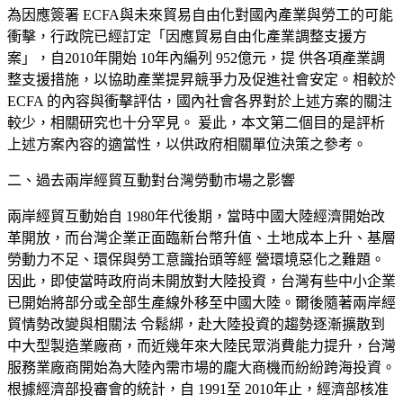
為因應簽署
ECFA與未來貿易自由化對國內產業與勞工的可能
衝擊，行政院已經
訂定「因應貿易自由化產業調整支援方
案
」，自2010年開始 10年內編列 952億元，提 供各項產業調
整支援措施，以協助產業提昇競爭力及促進社會安定。相較於
EC
FA
的內容與衝擊評估，國內社會各界對於上述方案的關注
較少，相關研究也十分罕見。 爰此，本文第二個目的是評析
上述方案內容的適當性，以供政府相關單位決策之參考。
二、過去兩岸經貿互動對台灣勞動市場之影響
兩岸經貿互動始自
1980年代後期，當時中國大陸經濟開始改
革開放，而台灣企業正面臨新台幣升值、土地成本上升、基層
勞動力不足、環保與勞工意識抬頭等經 營環境惡化之難題。
因此，即使當時政府尚未開放對大陸投資，台灣有些中小企業
已開始將部分或全部生產線外移至中國大陸。爾後隨著兩岸經
貿情勢改變與相關法 令鬆綁，赴大陸投資的趨勢逐漸擴散到
中大型製造業廠商，而近幾年來大陸民眾消費能力提升，台灣
服務業廠商開始為大陸內需市場的龐大商機而紛紛跨海投資。
根據經濟部投審會的統計，自 1991至 2010年止，經濟部核准