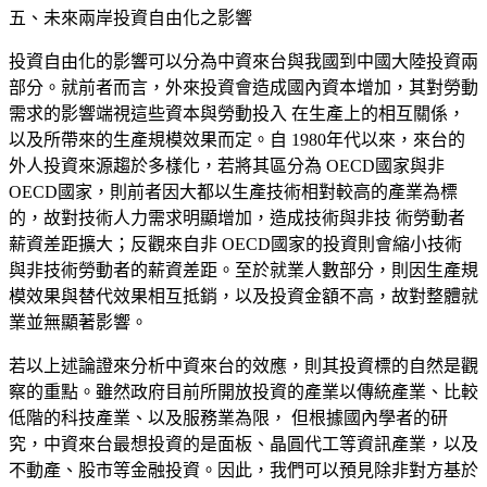
五、未來兩岸投資自由化之影響
投資自由化的影響可以分為中資
來台與我國到中國大陸投資兩
部分。就前者而言，外來投資會造成國內資本增加，其對勞動
需求的影響端視這些資本與勞動投入 在生產上的相互關係，
以及所帶來的生產規模效果而定。自 1980年代以來，來台的
外人投資來源趨於多樣化，若將其區分為 OECD國家與非
OECD國家，則前者因大都以生產技術相對較高的產業為標
的，故對技術人力需求明顯增加，造成技術與非技 術勞動者
薪資差距擴大；反觀來自非 OECD國家的投資則會縮小技術
與非技術勞動者的薪資差距。至於就業人數部分，則因生產規
模效果與替代效果相互抵銷，以及投資金額不高，故對整體就
業並無顯著影響。
若以上述論證來分析中資來台的
效應，則其投資標的自然是觀
察的重點。雖然政府目前所開放投資的產業以傳統產業、比較
低階的科技產業、以及服務業為限， 但根據國內學者的研
究，中資來台最想投資的是面板、晶圓代工等資訊產業，以及
不動產、股市等金融投資。因此，我們可以預見除非對方基於