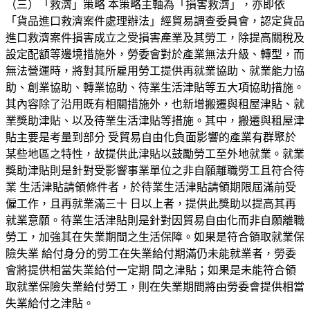
（三）「救濟」策略 本策略主軸為「損害救濟」，亦即依
「貨品進口救濟案件處理辦法」經貿易調查委員會，認定貨品
進口救濟案件損害成立之受損害產業及其勞工，除提高關稅及
設定配額等邊境措施外，勞委會對於產業無法升級、轉型，而
無法營運時，將對其所雇用勞工提供再就業協助、就業能力協
助、創業協助、轉業協助、待業生活津貼等五大項協助措施。
其內容除了沿用既有相關措施外，也新增搬遷與租屋津貼、就
業獎助津貼、以及待業生活津貼等措施。其中，搬遷與租屋津
貼主要是考量到部分 受貿易自由化負面影響的產業有群聚於
某些地區之特性，故提供此津貼以鼓勵勞工至外地就業。就業
獎助津貼則是針對受影響事業單位之非自願離職勞工且符合待
業 生活津貼請領條件者，於待業生活津貼請領期限屆滿前受
僱工作，且再就業滿三十 日以上者，提供此獎助以提高其再
就業意願。待業生活津貼則是針對因貿易自由化而非自願離職
勞工，加強其在失業期間之生活保障。如果是符合領取就業保
險失業 給付身分的勞工在失業給付期滿仍未能就業者，勞委
會將提供相當失業給付一定期 間之津貼；如果是未能符合領
取就業保險失業給付勞工，則在失業期間將由勞委會提供相當
失業給付之津貼。