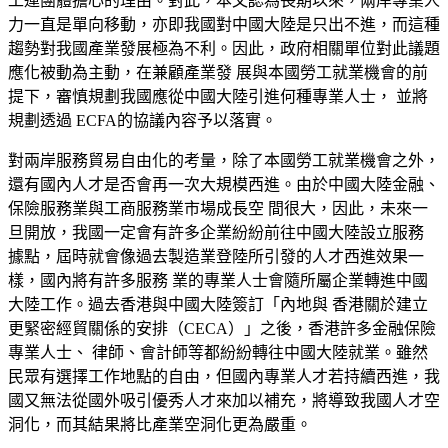
工運團體擔心的理由。對此，本文認為長期以來，兩
岸專業人
力一直是單向移動，亦即我國對中
國大陸是只出不進，而這種
趨勢對我國
產業發展極為不利。因此，政府相關單位對
此議題
應化被動為主動，在兼顧產業發 展與本國勞工就業機會的前
提下，審慎規劃我國應從中國大陸引進何種專業人士， 並將
規劃透過 ECFA的協議內容予以落實。
對兩岸服務貿易自由化的考量，
除了本國勞工就業機會之外，
還有國內人才是否會再一次大規模西進。由於中國大陸金融、
保險服務業與工商服務業市場成長空 間很大，因此，未來一
旦開放，我國一定會有許多企業紛紛前往中國大陸設立服務
據點，屆時就會像過去製造業登陸所引發的人才西進效果一
樣，國內將有許多服務 業的專業人士會隨所屬企業轉進中國
大陸工作。過去香港與中國大陸簽訂「內地與 香港關於建立
更緊密經貿關係的安排（
CECA
）」之後，香港許多金融保險
專業人士、 律師、會計師等都紛紛轉往中國大陸就業。雖然
民眾有選擇工作地點的自由，但國內專業人才若持續西進，我
國又無法從國外吸引優秀人才來加以補充，將導致我國人才空
洞化，而其結果將比產業空洞化更為嚴重。