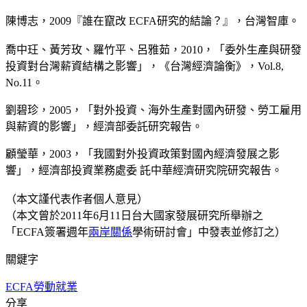
陳博志，
2009『誰在竄改 ECFA研究的結論？』，台灣智庫。
喬中玨、黃芳玫、羅竹平、呂雅茹，201
0
，「委外生產與研發
投資對台灣薪資結構之
影響
」，《台灣經濟論衡》，Vol.8,
No.11。
劉碧珍，
2005，「對外投資、海外生產對國內研發、勞工雇用
與薪資的影響」，經濟部委託研究報告。
顧瑩華，
2003，「我國對外投資政策對國內經濟發展之影
響」，經濟部投資業務處委 託中華經濟研究院研究報告。
（本文謹代表作者個人意見）
（本文曾於2011年6月11日台大國家發展研究所舉辦之
「ECFA簽署週年
兩岸關係
學術研討會」中發表並修訂之）
關鍵字
ECFA
勞動
就業
分享