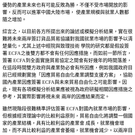
優勢的產業未來也有可能反敗為勝，不僅不受市場開放的影
響，反而可以進軍中國大陸市場， 使產業規模與就業人數都
隨之增加。
綜言之，以目前各方所提出來的
論述或模擬分析結果，實在很
難將未來兩岸簽訂貨品貿易協議對我國就業市場的影響予以清
楚量化。尤其上述中經院與致理技術 學院的研究都是假設簽
署 ECFA之後雙方都不會有任何因應措施，而如前一節所言，
簽署 ECFA到全面實施貿易協定之間會有好幾年的時間落差，
在這段時間雙方政府與產業勢必會有所因應，例如我國政府目
前已經規劃實施「因應貿易自由化產業調整支援方案」，協助
國內產業因應簽署 ECFA與未來貿易自由化之可能影響。因
此，現有各項模擬分析結果應被視為政府研擬相關因應措施之
參考，其實際影響將視未來 兩岸的因應結果而定。
雖然現階段很難精準評估簽署
ECFA對國內就業市場的影響，
但根據經濟理論中的比較利益原則，貿易自由化將調整一個國
家的產業結構，具有比較利益的產業會 成長，就業機會增
加，而不具比較利益的產業會萎縮，就業機會減少。以兩岸目