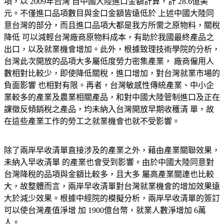
項，以 2009年台灣 自中國大陸進口金額計算，計 28.6億美
元。不僅進口品項數目與金口金額皆遠低於 上述中國大陸同
意台灣的部分，而且進口品項大都是我方所需之原物料，關稅
降低 可以減輕台灣廠商原物料成本，有助於我國最終產品之
出口，以及就業機會增加。此外，根據致理技術學院的分析，
台灣此次開放的品項大多屬低度勞力密集產業， 廠商僱用人
數相對比較少，即使降低關稅，進口增加，對台灣就業市場的
負面影響 也相對有限。再者，台灣敏感性傳統產業、中小企
業較多的產業及農業相關產品，和對中國大陸管制進口及正在
課徵反傾銷稅之產品，均未納入台灣開放早期收穫清 單，故
在這些產業工作的勞工之就業機會也就不受影響。
除了兩岸早收清單直接涉及的產業之外，藉由產業關聯效果，
未納入早收清單 的產業也會受到影響。由於中國大陸同意對
台灣降稅的品項與金額比較多，且大多 屬高產業關連也比較
大，故整體而言，兩岸早收清單對台灣就業機會的增加效果遠
大於減少效果。根據中經院的模擬分析，兩岸早收清單的簽訂
可以使台灣產值淨增 加
1900億台幣，就業人數淨增加 6萬
人。