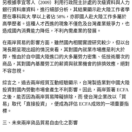
另根據李宜等人
（2009）利用行政院主計處的次級資料
與人力
銀行資料庫資料，進行細部分析，其
結果顯示赴大陸工作者學
歷在專科與大 學以上者佔 58%，亦即國人赴大陸工作多屬於
高學歷者。這種人才西進的現象不僅危及台灣產業競爭力，也
造成國內消費能力降低，不利內需產業的發展。
在兩岸貿易的影響方面，雖然國內相關實證
研究較少，但以台
灣長期呈現出超的情況來看，其對國內就業市場應是利大於
弊，惟由於自中國大陸進口的大多屬勞力密集、低技術層次的
商品，其對國內基層勞工的薪資與就業機會的排擠效應，絕對
不容忽視。
綜言之，過去兩岸經貿互動經驗顯示，台灣
製造業對中國大陸
投資對國內勞動市場會產生不利影響。因此，兩岸簽署 ECFA
之後，能否因為兩岸貿易障礙排除，而 使台灣企業改以「貿
易」取代「直接投資」，便成為評估 ECFA成效的一項重要指
標。
三、未來兩岸貨品貿易自由化之影響