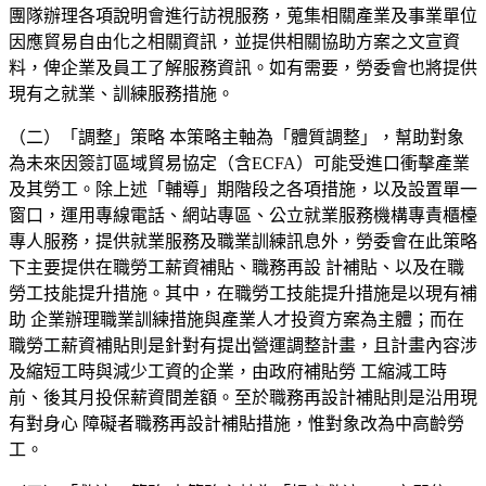
團隊辦理各項說明會進行訪視服務，蒐集相關產業及事業單位
因應貿易自由化之相關資訊，並提供相關協助方案之文宣資
料，俾企業及員工了解服務資訊。如有需要，勞委會也將提供
現有之就業、訓練服務措施。
（二）「調整」策略 本策略主軸為「體質調整」，幫助對象
為未來因簽訂區域貿易協定（含
ECFA）
可能受進口衝擊產業
及其勞工。除上述「輔導」期階段之各項措施，以及設置單一
窗口，運用專線電話、網站專區、公立就業服務機構專責櫃檯
專人服務，提供就業服務及職業訓練訊息外，勞委會在此策略
下主要提供在職勞工薪資補貼、職務再設 計補貼、以及在職
勞工技能提升措施。其中，在職勞工技能提升措施是以現有補
助 企業辦理職業訓練措施與產業人才投資方案為主體；而在
職勞工薪資補貼則是針對有提出營運調整計畫，且計畫內容涉
及縮短工時與減少工資的企業，由政府補貼勞 工縮減工時
前、後其月投保薪資間差額。至於職務再設計補貼則是沿用現
有對身心 障礙者職務再設計補貼措施，惟對象改為中高齡勞
工。