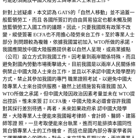
可能必須開放中國大陸勞工與專業人士來台工作。
針對上述疑
慮，本文認為 GATS的「自然人移動」並不涵蓋一
般藍領勞工，而且 各國所簽訂的自由貿易協定也都未觸及開
放藍領勞工入國工作的議題，因此，只要我國既有政策不改
變，縱使簽署 ECFA也不用擔心陸勞來台工作。至於專業人士
部分 則問題較為複雜，依據我國當初加入 WTO所做的承諾，
我國應開放中國大陸服務提供者以自然人呈現，或商業據點
（公司）設
立方式到我國工作。因考量到兩岸關係特殊，而且
避免對國內勞動市場衝擊過大，目前我國是以兩岸人民關係條
例禁止中國大陸人士來台工作，並且以不承認中國大陸學歷的
方式，禁止其參加我國的專門 職業證照考試，以避免中國大
陸專業人士來台提供服務。雖然上述措施皆有違我國 加入
WTO所做之承諾，但中國大陸因政治因素考量並未在 WTO提
出控訴。惟未來簽 訂 ECFA後，中國大陸未必還會容許我國
對其採行差別待遇。再者，未來如果政府承 認中國大陸學
歷，大陸專業人士便能來我國報考律師、會計師、醫師、建築
師等證 照，一旦考取便能來台執業，進而可能排擠本國同性
質白領專業人士的工作機會， 而這也是國內部分專家學者與