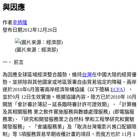
與因應
作者
辛炳隆
發布日期
2012年12月26日
(圖片來源：經濟部)
一、
前言
為因應全球區域經濟整合趨勢，維持
台灣
在
中國大陸的經貿優
勢，並排除與其他國家或地區簽署自由貿易協定的障礙，兩岸
遂於2010年6月簽署兩岸經濟架構協議（以下簡稱
ECFA
），
並於
9
月 12日生效實施。根據協議內容，陸方已於2010年 10月
開放「會計審計簿記－延長臨時審計許可證效期」、「計算機
及其相關服務 業之軟件實施服務與數據處理服務」(即電腦服
務業)、「研究和開發服務業之自然科 學和工程學研究和實驗
開發服務」、「會議服務業」及「取消台灣電影片進口配額限
制」等 5項服務貿易早期收穫計畫的項目，而我方也於 11月 1