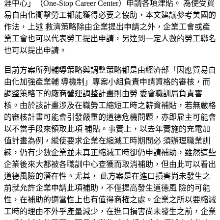
涯中心」（
One-Sto
p
Career Center
）申請各項津貼。 為使受貿
易自由化衝擊勞工都能獲得必要之協助，本文建議參考美國的
作法，上述 救濟策略除由企業提出申請之外，企業工會或產
業工會也可以代表勞工提出申請，
另達到一定人數的勞工聯名
也可以提出申請。
目前方案所列輔導策略與調整策略都是由經濟部「因應貿易自
由化加強產業輔 導機制」專案小組負責申請資格的審核，而
調整策略下的廠商營運調整計畫則由勞 委會職訓局負責審
核。由於該計畫涉及在職勞工縮短工時之薪資補貼，若無嚴格
的審核計畫可能會引發嚴重的道德危機問題，亦即雇主可能會
以不當手段來領取此項 補貼。事實上，以去年實施的充電加
值計畫為例，縱使要求企業在縮減工時期間必 須辦理職業訓
練，仍有少數企業並未真正縮減工時卻仍申請補助，雖然這些
企業後來大都被各職訓中心查獲而取消補助，但由此可以看出
道德風險的潛在性。尤其， 此方案是在進口損害尚未發生之
前就允許企業申請此項補助，不僅提高發生道德風 險的可能
性，在補助的適當性上也有值得商榷之處。企業之所以要縮減
工時的理由不外乎產量減少，在進口損害尚未發生之前，企業