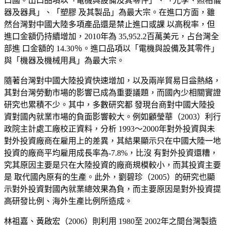
口國。出口品項以「電機與設備及其零件」、「光學、照相儀
器及器具」、「塑膠 及其製
品」為最大宗。
在進口方
面，雖
然台灣對中國大陸多項產品還是禁止進口或課 以高稅率，但
進口金額仍持續增加，2010年為 35,952.2百萬美元，占台灣全
部進 口金額的 14.30％。進口品項以「
電機與
設備及其零件」
與「機器及機械用具」為最大宗。
隨著台灣對中國大陸投資快速增加，以及兩
岸貿易日益熱絡，
其對台灣勞動市場的影響已成為重要議題，而國內少相關實證
研究也累積不少。其中，多數研究都 發現台商對中國大陸投
資對國內就業市場的負面影響較大。例如顧瑩華（2003）利行
政院主計處工廠校正資料，分析 1993～2000年對外投資與未
對外投資廠商在雇用上的差異，其結果顯示只在中國大陸一地
投資的廠商平均雇用成長率為-7.8
%
，比沒 有對外投資還糟，
究其原因主要是只在大陸投資的廠商規模較小，而其投資主要
是 取代國內原有的生產。此外，劉碧珍（2005）的研究也顯
示對外投資對國內就業總效果為負，而主要原因是對外投資提
高研發比例、海外生產比例所造成。
林祖嘉、黃啟宏（
2006）則利用 1980至 2002年之間台灣製造