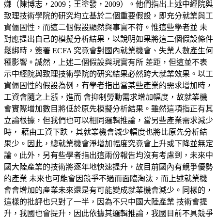
嫌（陳博志，200
9
；王塗
發，2009）。他們指出上述中經院與
致理技術學院的研究均立基於二個重
要假設，即充分就業與工
資僵固性，而這二
個假設顯然與事實不符。惟這些學者並 未
對應提出自己的模擬分析結果，以說明如果將這二個假設條件
鬆綁時，簽署 ECFA 究竟會對國內就業機會、失業人數產生何
種影響。誠然，上述二個假設與現實有所 差距，但這並不表
示中經院與致理技術學院的研究結果必然跨大就業效果。以工
資僵固性的假設為例，有學者指出當某些產業的需求增加時，
工資會隨之上漲，進而 會抑制勞動需求增加幅度，故就業機
會實際增加數目將低於原先模擬分析結果。雖然這項指正有其
立論根據，但我們也可以相同邏輯推論，當另些產業需求減少
時， 藉由工資下跌，其就業機會減少幅度也將比原先分析結
果少。因此，總就業機會淨增加幅度究竟會上升或下降並無定
論。此外，另有些學者指出這兩份報告均沒有考慮到，未來中
國大陸產業的技術將逐年地快速提升，故目前國內有競爭優勢
的產業 未來也可能會因競爭不過而面臨淘汰，而上述就業機
會會增加的產業未來還是有可能變成就業機會減少。同樣的，
這樣的批評也只對了一半，因為不只中國大陸產業 技術會提
升，我國也會提升，因此依據其邏輯推論，我國目前不具競爭