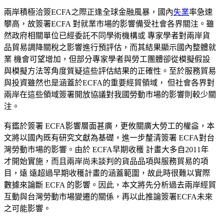
兩岸積極洽簽
ECFA之際正逢全球金融風暴，國內
失業
率急速
攀高，故簽署ECFA 對就業市場的影響備受社會各界關注。雖
然政府相關單位已經委託不同學術機構或 專家學者對兩岸貨
品貿易調降關稅之影響進行預評估，而其結果顯示國內整體就
業 機會可望增加，
但部分專家學者與勞工團體卻從模擬假設
與模擬方法等角度質疑這些評估結果的正確
性。
至於服務貿易
與投資
雖然也是涵蓋於
ECFA的重要經貿領域，
但社會各界對
兩岸在這些領域簽署開放協議對我國勞動市場的影響則較少關
注。
有鑑於簽署
ECFA影響層面甚廣，更攸關廣大勞工的權益，本
文將以國內既有研究文獻為基礎，進一步釐清簽署 ECFA對台
灣勞動市場的影響。由於 ECFA早期收穫 計畫大多自2011年
才開始實施，而且兩岸尚未談判的貨品品項與服務貿易的項
目，遠 遠超過早期收穫計畫的涵蓋範圍，故此時很難以實際
數據來論斷 ECFA 的影響。因此，本文將先分析過去兩岸經貿
互動與台灣勞動市場變遷的關係，再以此推論簽署
ECFA未來
之可能影響。