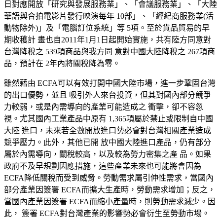
日對應開放「研究與
發展服務業
」、「會議服務業」、「大陸
華語與合拍電影片發行映演每年 10部」、「經紀
商服務業
(活
動物除外)」及「電腦訂位系統」等 5項。至於貨品貿易的早
期收穫計 畫也自2011年
1月
1日起開始實施，共有陸方同意對
台灣降稅之 539項商品與我方同 意對中國大陸降稅之 267項商
品，預計在 2年內將關稅降為零。
雖然藉由
ECFA可以有效打開中國大陸市場，進一步鞏固台灣
的出口優勢，並且 吸引外人來台投資，但其對國內部分競爭
力較弱，或是內需導向的產業可能造成之 衝擊，卻不容忽
視。尤其國內工業產品中原有 1,365項屬於禁止或限制自中國
大陸 進口，未來若全數開放進口勢必會對台灣相關產業造成
競爭壓力。此外，其他已開 放中國大陸進口產品，仍有部分
屬於內需導向，關稅較高，以及較為勞力密集之產 品。如果
政府不及早規劃因應措施，這些產業未來也可能將會因為
ECFA降低關稅而受到威脅。勞動需求屬引伸性需求，當國內
部分產業因簽署 ECFA而擴大生產時，勞動需求增加；反之，
當國內產業因簽署 ECFA而縮小產量時，則勞動需求減少。因
此， 簽署 ECFA對台灣產業的影響勢必會衍生至勞動市場。