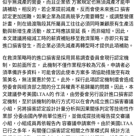
似乎無減產的需要，而且企業依 方案規定也無須減產才能申
請補助。相反的，若企業提前減產，反而會使未來進口 損害
認定更加困難。如果企業為提高競爭力需要轉型，或調整營運
計畫，則在過渡階段其所屬員工往往必須同時兼顧原有生產活
動與新增生產活動，故工時應該是延 長，而非縮短。因此，
本文建議將縮減工時的薪資補貼移至救濟策略，亦即只有當
進口損害發生，而企業必須先減產再轉型時才提供此項補助。
在救濟策略時的進口損害是採用貿易調查委員會現行認定機
制，如前面所言， 此機制不僅作業程序較為冗長，申請者必
須準備許多資料，可能會因此使本方案多 項協助措施空有政
策美名，無法實惠於勞工。此外，採行此項認定機制還會造成
勞委會與經濟部之間的分工與權責不易歸屬的問題。因此，本
文建議參考美國
LTAA的 作法，由勞委會另行設計進口損害認
定機制，至於該機制的執行方式可以在會內成立進口損害審議
小組，另將損害認定設計計量分析與因果關係判定等技術性作
業部 分委由國內學術單位進行，並做成提技術報告提交審議
小組，小組成員再依報告內 容審議申請案件。由於美國LTAA
已行之多年，有關僅口損害認定相關之作業模式與 統計方法