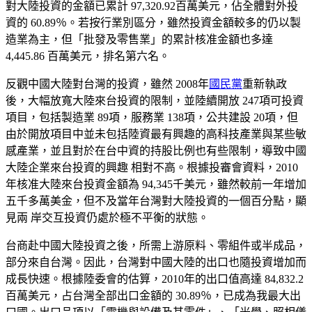
對大陸投資的金額已累計 97,320.92百萬美元，佔全體對外投
資的 60.89％。若按行業別區分，雖然投資金額較多的仍以製
造業為主，但「批發及零售業」的累計核准金額也多達
4,445.86 百萬美元，排名第六名。
反觀中國大陸對台灣的投
資，雖然 2008年
國民黨
重新執政
後，大幅放寬大陸來台投資的限制，並陸續開放 247項可投資
項目，包括製造業 89項，服務業 138項，公共建設 20項，但
由於開放項目中並未包括陸資最有興趣的高科技產業與某些敏
感產業，並且對於在台中資的持股比例也有些限制，導致中國
大陸企業來台投資的興趣 相對不高。根據投審會資料，2010
年核准大陸來台投資金額為 94,345千美元，雖然較前一年增加
五千多萬美金，但不及當年台灣對大陸投資的一個百分點，顯
見兩 岸交互投資仍處於極不平衡的狀態。
台商赴中國大陸投資之後，所需上游原料、
零組件或半成品，
部分來自台灣。因此，台灣對中國大陸的出口也隨投資增加而
成長快速。根據陸委會的估算，2010
年的出口值高達
84,832.2
百萬美元，占台灣全部出口金額的 30.89％，已成為我最
大出