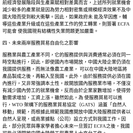
前
經濟發展階段與生產稟賦相對差異而言，上
述所列就業機會
減少較多的產業就是因
為勞力相對密集或規模經濟效果不及中
國大
陸而受到較大衝擊。因此，如果政府未 能及早因應，輔
導這些產業升級或在這些產業工作的勞工轉業，則簽署 ECFA
可能會 使我國現有結構性失業問題更加嚴重。
四、未來兩岸服務貿易自由化之影響
服務業與農工產業不同，它的服
務提供與消費通常必須在同一
時空點進行，因此，即使國內市場開放，中國大陸企業仍須在
我國提供服務，而無法像農工產業， 可以在中國大陸地區將
產品製成之後，再輸入至我國。此外，由於服務提供必須在國
內進行，又非常強調本土性，故開放國內服務業市場，不僅沒
有減少國內勞工的就業機會，反而由於企業家數增加，使得勞
動需求增加，工資上漲。雖然如此，為 使服務貿易可以進
行，WTO 架構下的服務業貿易協定（GATS）涵蓋「自然人
移動」規範，而根據此規範我國應開放中國大陸服務提供者以
自然人呈現，或商業據
點（公司）設立方式到我國工作。因
此，部分民眾與專家學者擔心未來一旦簽訂 ECFA之後，我國