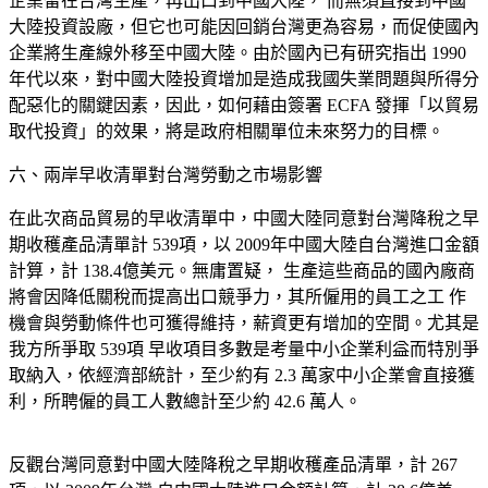
企業留在台灣生產，再出口到中國大陸， 而無須直接到中國
大陸投資設廠，但它也可能因回銷台灣更為容易，而促使國內
企
業將生產線外移至中國大
陸。由於國內已有研究指出 1990
年代以來，對中國大陸投
資增加是造成我國失業問題與所得分
配惡化的關鍵因
素，因此，如何藉由簽署 ECFA 發揮「以貿易
取代投資」的效果，將是政府相關單位未來努力的目標。
六、兩岸早收清單對台灣勞動之市場影響
在此次商品貿易的早收清單中，中國大陸同意對台灣降稅之早
期收穫產品清單計
539項，以 2009年中國大陸自台灣進口金額
計算，計 138.4億美元。無庸置疑， 生產這些商品的國內廠商
將會因降低關稅而提高出口競爭力，其所僱用的員工之工 作
機會與勞動條件也可獲得維持，薪資更有增加的空間。尤其是
我方所爭取 539項 早收項目多數是考量中小企業利益而特別爭
取納入，依經濟部統計，至少約有 2.3 萬家中小企業會直接獲
利，所聘僱的員工人數總計至少約 42.6 萬人。
反觀台灣同意對中國大陸降稅之早期收穫產品清
單，計 267