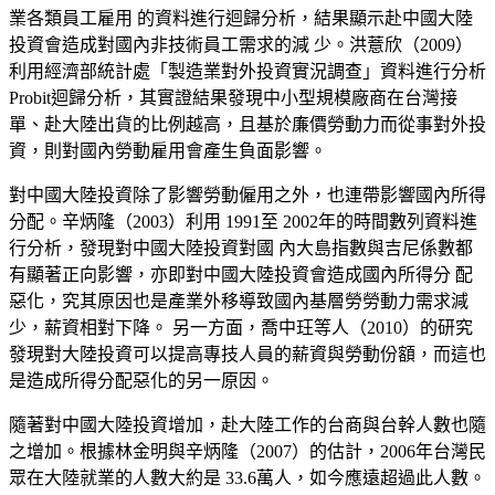
業各類員工雇用 的資料進行迴歸分析，結果顯示赴中國大陸
投資會造成對國內非技術員工需求的減 少。洪薏欣（2009）
利用經濟部統計處「製造業對外投資實況調查」資料進行分析
Probit迴歸分析，其實證結果發現中小型規模廠商在台灣接
單、赴大陸出貨的比例越高，且基於廉價勞動力而從事對外投
資，則對國內勞動雇用會產生負面影響。
對中國大陸投資除了影響勞動僱用之外，也連帶影響國內所得
分配。辛炳隆（
2003）利用 1991至 2002年的時間數列資料進
行分析，發現對中國大陸投資對國 內大島指數與吉尼係數都
有顯著正向影響，亦即對中國大陸投資會造成國內所得分 配
惡化，究其原因也是產業外移導致國內基層勞勞動力需求減
少，薪資相對下降。 另一方面，喬中玨等人（2010）的研究
發現對大陸投資可以提高專技人員的薪資與勞動份額，而這也
是造成所得分配惡化的另一原因。
隨著對中國大陸投資增加，赴大陸工作的台
商與台幹人數也隨
之增加。根據林金明與辛炳隆（2007）的估計，2006年台灣民
眾在大陸就業的人數大約是 33.6萬
人，如今應遠超過此人數。