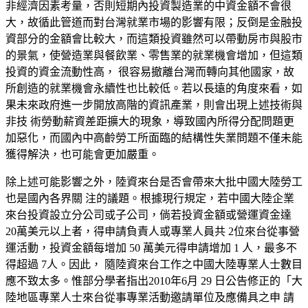
非經濟因素考量，否
則短期內投資製造業的中資金額不會很
大，
故循此管道而對台灣就業市場的影響有
限；反倒是金融投
資部分的金額會比較大，
而這類投資雖然可以帶動房市與股市
的景氣，使營造業與餐飲業、零售業的就業機會增加，但這類
投資的資金流動性高， 很容易撤離台灣而轉向其他國家，故
所創造的就業機會永續性也比較低。若以長遠的角度來看，如
果未來政府進一步開放高階的資訊產業，則會出現上述技術與
非技 術勞動薪資差距擴大的現象，導致國內所得分配問題更
加惡化，而國內中高齡勞工所面臨的結構性失業問題不僅未能
獲得解決，也可能會更加嚴重。
除上述可能影響之外，陸資來台
是否會帶來大批中國大陸勞工
也是國內各界關 注的議題。根據現行規定，若中國大陸企業
來台投資設立分公司或子公司，倘若投資金額或營運資金達
20萬美元以上者，得申請負責人或專業人員共 2位來台從事營
運活動，投資金額每增加 50 萬美元得申請增加 1 人，最多不
得超過 7人。因此， 隨陸資來台工作之中國大陸專業人士數目
應不致太多。惟部分學者指出2010年
6
月 29 日公告修正的「大
陸地區專業人士來台從事專業活動邀請單位及應備具之申 請