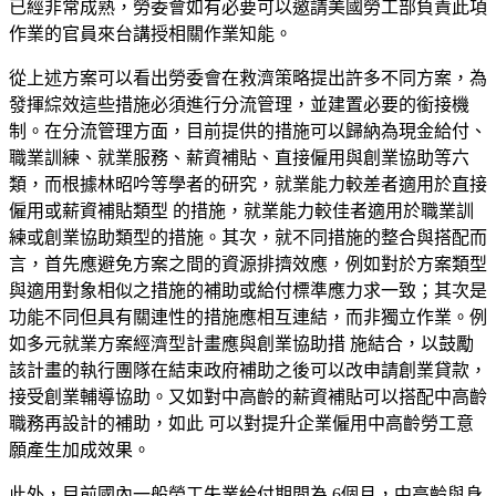
已經非常成熟，勞委會如有必要可以邀請美國勞工部負責此項
作業的官員來台講授相關作業知能。
從上述方案可以看出勞委會在救濟策略提出許多不同方案，為
發揮綜效這些措施必須進行分流管理，並建置必要的銜接機
制。在分流管理方面，目前提供的措施可以歸納為現金給付、
職業訓練、就業服務、薪資補貼、直接僱用與創業協助等六
類，而根據林昭吟等學者的研究，就業能力較差者適用於直接
僱用或薪資補貼類型 的措施，就業能力較佳者適用於職業訓
練或創業協助類型的措施。其次，就不同措施的整合與搭配而
言，首先應避免方案之間的資源排擠效應，例如對於方案類型
與適用對象相似之措施的補助或給付標準應力求一致；其次是
功能不同但具有關連性的措施應相互連結，而非獨立作業。例
如多元就業方案經濟型計畫應與創業協助措 施結合，以鼓勵
該計畫的執行團隊在結束政府補助之後可以改申請創業貸款，
接受創業輔導協助。又如對中高齡的薪資補貼可以搭配中高齡
職務再設計的補助，如此 可以對提升企業僱用中高齡勞工意
願產生加成效果。
此
外，目前國內一般勞工失業給付期間為 6個月，中高齡與身