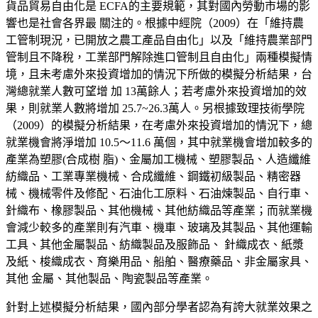
貨品貿易自由化是
ECFA的主要規範，其對國內勞動市場的影
響也是社會各界最 關注的。根據中經院（2009）在「維持農
工管制現況，已開放之農工產品自由化」以及「維持農業部門
管制且不降稅，工業部門解除進口管制且自由化」兩種模擬情
境，且未考慮外來投資增加的情況下所做的模擬分析結果，台
灣總就業人數可望增 加 13萬餘人；若考慮外來投資增加的效
果，則就業人數將增加 25.7~26.3萬人。另根據致理技術學院
（2009）的模擬分析結果，在考慮外來投資增加的情況下，總
就業機會將淨增加 10.
5
～11.6 萬個，其中就業機會增加較多的
產業為塑膠
(合成樹
脂)、金屬加工機械、塑膠製品、人造纖維
紡織品、工業專業機械、合成纖維、鋼鐵初級製品、精密器
械、機械零件及修配、石油化工原料、石油煉製品、自行車、
針織布、橡膠製品、其他機械、其他紡織品等產業；而就業機
會減少較多的產業則有汽車、機車、玻璃及其製品、其他運輸
工具、其他金屬製品、紡織製品及服飾品、 針織成衣、紙漿
及紙、梭織成衣、育樂用品、船舶、醫療藥品、非金屬家具、
其他 金屬、其他製品、陶瓷製品等產業。
針對上述模擬分析結果，國內部分學者認為有誇大就業效果之