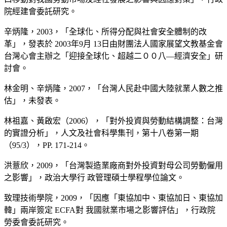
院經建會委託研究。
辛炳隆，
2003，「全球化、所得分配與社會安全體制的改
革」，發表於 200
3
年
9
月 13日由財團法人國家展望文教基金會
台灣心會主辦之「迎接全球化、超越二００八—經濟安全」研
討會。
林金明、辛炳隆，
2007，「台灣人民赴中國大陸就業人數之推
估」，未發表。
林祖
嘉、黃啟宏（2006），「對外投資與勞動結構調整：台灣
的實證分析」，人文及社會科學集刊，第十八卷第一期
（
95/3），PP. 171-214。
洪薏欣，
2009，「台灣製造業廠商對外投資對母公司勞動僱用
之影響」，政治大學行 政管理碩士學程學位論文。
致理技術學院，
2009，「因應「東協加中、東協加日、東協加
韓」兩岸簽定 ECFA對 我國就業市場之影響評估」，行政院
勞委會委託研究。