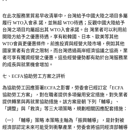
在此次服務業貿易早收清單中，台灣給予中國大陸之項目多屬
履行
WTO入會承 諾，並無超 WTO待遇；反觀中國大陸給予
台灣之項目均屬超出其 WTO入會承諾。台 灣業者可以利用前
開陸方給予之優惠待遇，享有較韓國、日本、歐美等其他
WTO會
員更優惠條件，前進投資與經營大陸市場，例如其他
國家業者有合資之限制，而台灣透過兩岸經濟協議之協商，業
者可享有獨資經營之優惠。這些經營優勢都有助於台灣服務業
的成長與就業機會增加。
七、
ECF
A協助勞工方案之評析
為協助勞工因應簽署
ECFA之影響，勞委會已經訂定「ECFA
協助勞工方案」，對在職者提供多項僱用安定措施，對失業者
提供轉業與再就業協助措施。該方案是朝 下列「輔導」、
「調整」與「救濟」等三大項策略，規劃相關因應配套措施：
（一）「輔導」策略 本策略主軸為「振興輔導」，是針對被
經濟部認定未來可能受到衝擊產業，勞委會將協同經濟部輔導