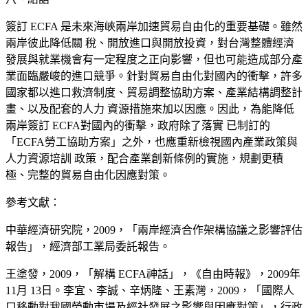
簽訂
ECFA 是未來海峽兩岸加速貿易自由化的重要基礎。雖然
兩岸彼此降低關 稅、開放進口與開放投資，對台灣整體經濟
發展與就業機會有一定程度之正向影響，
但也可能造成部分產
業面臨嚴峻的進口競爭
。針對貿易自由化對國內的衝擊，許多
國家都以進口救濟制度、貿易調整協助方案
、產業結構調整計
畫、以及配套的人力 資源措施來加以因應。因此，為能降低
兩岸簽訂 ECFA對國內的衝擊，政府除了落實 已制訂的
「ECFA勞工協助方案」之外，也應重新檢視國內產業政策與
人力資源培訓 政策，配合產業創新條例的實施，規劃更積
極、完整的貿易自由化因應對策。
參考文獻：
中華經濟研究院，
2009，「兩岸經濟合作架構協議之影響評估
報告」，經濟部工業局委託報告。
王塗發，
2009，「解構 ECFA神話」，《自由時報》，2009年
11月 13日。李宜、李誠、辛炳隆、王素灣，200
9
，「國際人
口移動對我國勞動市場及經社發展之影響與因應對策
」，行政