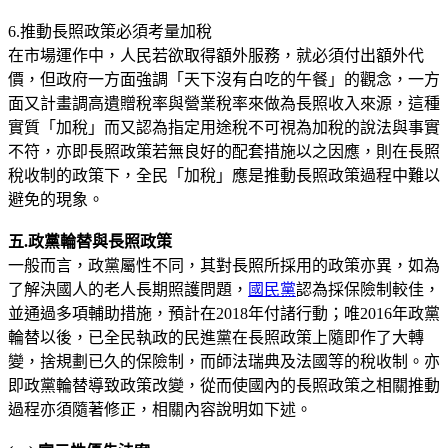
6.推動長照政策必須考量加稅
在市場運作中，人民若欲取得額外服務，就必須付出額外代
價，但政府一方面強調「天下沒有白吃的午餐」的觀念，一方
面又計畫調高遺贈稅率與營業稅率來做為長照收入來源，這種
實質「加稅」而又認為指定用途稅不可視為加稅的說法與事實
不符，亦即長照政策若無良好的配套措施以之因應，則在長照
稅收制的政策下，全民「加稅」應是推動長照政策過程中難以
避免的現象。
五
.
政黨輪替與長照政策
一般而言，政黨屬性不同，其對長照所採用的政策亦異，如為
了解決國人的老人長期照護問題，
國民黨
認為採保險制較佳，
並通過多項輔助措施，預計在2018年付諸行動；唯2016年政黨
輪替以後，已全民執政的民進黨在長照政策上隨即作了大轉
變，捨規劃已久的保險制，而師法瑞典及法國等的稅收制。亦
即政黨輪替導致政策改變，從而使國內的長照政策之相關推動
過程亦須隨著修正，相關內容說明如下述。