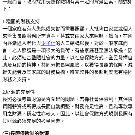
一般而言，政府採用長照保險制有其一定的背景因素，簡述如
下：
1.穩固的財務支持
一個家庭若有人失能或失智而需要照顧，大抵均由家庭或個人
來籌集長照服務所需資金，甚或交由家人來照顧，然而，在國
內逐漸邁入老化與
少子化
的人口結構以後，對於一般家庭而
言，老人照護是一項很大的負荷，有些家庭甚至無法承擔。因
此，必須結合整體社會的力量，以社會保險方式，全民發揮自
助及互助的精神，共同分擔長照風險，以獲得長照的保障，減
輕失能者及其家庭的財務負擔，唯完整性的長照制度需有穩固
財務之支持。
2.財源的充足性
長照必須考量財源是否充足的問題，若採社會保險制，其保險
費隨薪資或所得成長而自動調整，財務充足性高，且為專款專
用之財源，穩定性亦較大，因此，以社會保險方式規劃長照有
其財源必須充足的考量因素。
(三)長照保險制的財源