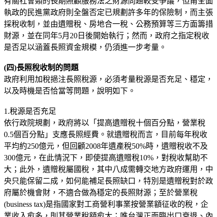
有關社會類的長期照顧服務法之財源問題較受爭議，但甫全面
執政的民進黨政府則全盤否定已規劃許多年的保險制，而主張
採稅收制，並由遺贈稅、房地合一稅、公務預算等三方面籌措
財源，並在同年5月20日後開始執行；然而，政府之指定稅收
是否足以涵蓋長照資金規模，仍須進一步考量。
(
四)
長照稅收制的問題
政府利用加稅挹注長照稅源，必須考量稅源是否充足、穩定，
以及時機是否恰當等問題，說明如下。
1.稅源是否充足
依行政院規劃，政府將以「提高遺贈稅十個百分點，營業稅
0.5個百分點」支應長照經費。就遺贈稅而言，目前每年稅收
平均約250億元，但回顧2008年遺產稅50%時，遺贈稅收不及
300億元，在此情況下，即使提高遺贈稅10%，對稅收幫助不
大；此外，遺贈稅屬國稅，其中八成需轉交地方政府運用，中
央只能保留二成，如何能補足長照缺口，特別是遺贈稅對於政
府屬於機會財，不適合做為穩定的長照財源；至於營業稅
(business tax)是指國家對工商營利事業按營業額征收的稅，企
業收入愈多，則其營業稅額愈大；唯台灣正面臨出口衰退、內