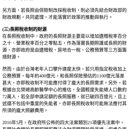
另方面，若長照由保險制改採稅收制，則必須先結合財政部的
財政規劃，共同處理，才能落實於政策的推動與執行。
(
三)
長照稅收制的財源
在長照稅收制中，政府的長照財源主要是以增加遺贈稅率百分
之十、營業稅率百分之零點五，作為落實長期照護或長照的財
源，亦即政府是由遺贈稅、房地合一稅、公務預算等三方面籌
措財源。
然而，由於台灣老年人口攀升速度太快，若只用指定稅收加上
公務預算，每年約400億元，和長照保險預估的1100億元落差
甚大，亦即稅收制不可能應付得了龐大的長照需求。另外，若
根據台北榮總高齡醫學中心的推估，全國輕度失能總人口數約
72萬人，若全部申請足額的長照服務，就已破四百億元，且上
述還不包括中重度的失能者，亦即長照稅收制可能無法應付其
所須的龐大照顧費用。
2016年5月，在政府所公佈的四大法案類別21項優先法案中，