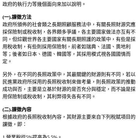
政府的執行力等幾個面向來加以說明。
(
一).
課徵方法
政府所頒佈的社會類之長期照顧服務法中，有關長照財源究應
採保險制或稅收制，各界頗多爭議，各主要國家做法亦互有不
同，但綜觀世界各主要國家有關長期照護的政策中，有些是採
用稅收制，有些則採用保險制，前者如瑞典、法國、奧地利
等；後者如日本、德國、韓國等，其採用模式視各國國情而
定。
另外，在不同的長照政策中，其最關鍵的財源則有不同，若以
民進黨政府所採用的長照稅收制來做考量，則長照政策的推動
成功與否，主要是立基於財源的是否充分與穩定，而不論是採
用保險制或稅收制，其利弊得失各有不同。
(
二).
課徵內容
根據政府的長照稅收制內容，其財源主要來自下列稅賦項目的
課徵，即：
1.營業稅從5%提高為5.5%。