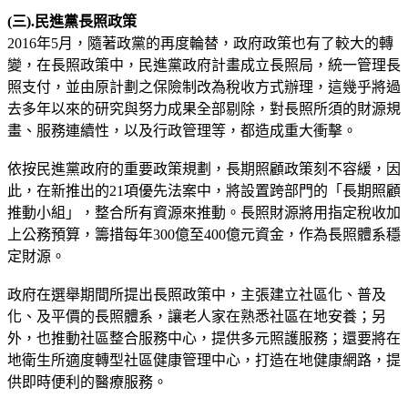
(
三).
民進黨長照政策
2016年5月，隨著政黨的再度輪替，政府政策也有了較大的轉
變，在長照政策中，民進黨政府計畫成立長照局，統一管理長
照支付，並由原計劃之保險制改為稅收方式辦理，這幾乎將過
去多年以來的研究與努力成果全部剔除，對長照所須的財源規
畫、服務連續性，以及行政管理等，都造成重大衝擊。
依按民進黨政府的重要政策規劃，長期照顧政策刻不容緩，因
此，在新推出的21項優先法案中，將設置跨部門的「長期照顧
推動小組」，整合所有資源來推動。長照財源將用指定稅收加
上公務預算，籌措每年300億至400億元資金，作為長照體系穩
定財源。
政府在選舉期間所提出長照政策中，主張建立社區化、普及
化、及平價的長照體系，讓老人家在熟悉社區在地安養；另
外，也推動社區整合服務中心，提供多元照護服務；還要將在
地衛生所適度轉型社區健康管理中心，打造在地健康網路，提
供即時便利的醫療服務。