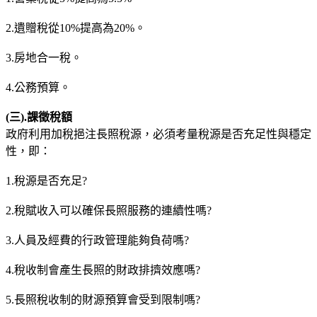
2.遺贈稅從10%提高為20%。
3.房地合一稅。
4.公務預算。
(
三).
課徵稅額
政府利用加稅挹注長照稅源，必須考量稅源是否充足性與穩定
性，即：
1.稅源是否充足?
2.稅賦收入可以確保長照服務的連續性嗎?
3.人員及經費的行政管理能夠負荷嗎?
4.稅收制會產生長照的財政排擠效應嗎?
5.長照稅收制的財源預算會受到限制嗎?