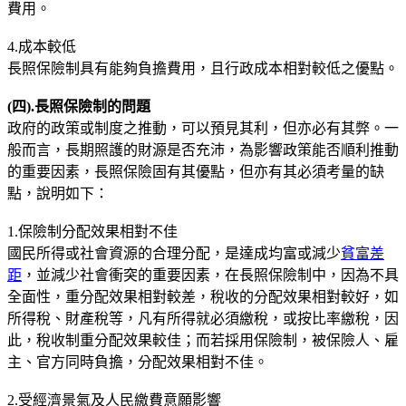
費用。
4.成本較低
長照保險制具有能夠負擔費用，且行政成本相對較低之優點。
(
四).
長照保險制的問題
政府的政策或制度之推動，可以預見其利，但亦必有其弊。一
般而言，長期照護的財源是否充沛，為影響政策能否順利推動
的重要因素，長照保險固有其優點，但亦有其必須考量的缺
點，說明如下：
1.保險制分配效果相對不佳
國民所得或社會資源的合理分配，是達成均富或減少
貧富差
距
，並減少社會衝突的重要因素，在長照保險制中，因為不具
全面性，重分配效果相對較差，稅收的分配效果相對較好，如
所得稅、財產稅等，凡有所得就必須繳稅，或按比率繳稅，因
此，稅收制重分配效果較佳；而若採用保險制，被保險人、雇
主、官方同時負擔，分配效果相對不佳。
2.受經濟景氣及人民繳費意願影響