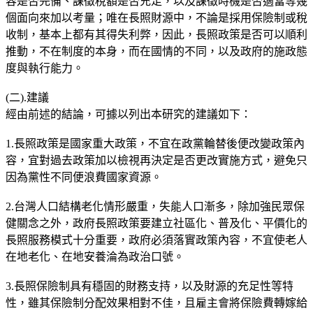
容是否完備、課徵稅額是否充足，以及課徵時機是否適當等幾
個面向來加以考量；唯在長照財源中，不論是採用保險制或稅
收制，基本上都有其得失利弊，因此，長照政策是否可以順利
推動，不在制度的本身，而在國情的不同，以及政府的施政態
度與執行能力。
(二).建議
經由前述的結論，可據以列出本研究的建議如下：
1.長照政策是國家重大政策，不宜在政黨輪替後便改變政策內
容，宜對過去政策加以檢視再決定是否更改實施方式，避免只
因為黨性不同便浪費國家資源。
2.台灣人口結構老化情形嚴重，失能人口漸多，除加強民眾保
健關念之外，政府長照政策要建立社區化、普及化、平價化的
長照服務模式十分重要，政府必須落實政策內容，不宜使老人
在地老化、在地安養淪為政治口號。
3.長照保險制具有穩固的財務支持，以及財源的充足性等特
性，雖其保險制分配效果相對不佳，且雇主會將保險費轉嫁給