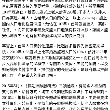
在民主國家中，長照是政府必須慎重處理的社會政策，也是政
黨能否獲得支持的重要考量；根據內政部的統計，截至民國
104年底為止，我國65歲以上老人計有293萬8千多人，失能人
口亦高達76萬人，占老年人口的四分之一以上(25.87%)，加上
國內人口老化程度快速，預估在107年，台灣就會進入「高齡
社會」，而如何讓年老及失能人口能獲得良好照顧，讓國人能
安心地養老，則有賴於政府建構完善的長照制度。
事實上，台灣人口高齡化速度，比起許多世界先進國家來得
快，2010年，65歲以上比率約為整體人口的10%，預計2025年
將突破20%，成為世界上少數超高齡國家之一。而在台灣逐漸
步入高齡化國家的過程中，有關老人失智、失能的預防，以及
如何讓長者健康老化，提供適宜的長照政策，是政府難以推辭
的工作，亦是重大的施政目標。
2015年5月，《長期照顧服務法》三讀通過，有關國人權益的
支付保費、給付方式，均在《長期照顧保險法》中有所規劃。
2016年，根據新政府對於長照政策的規劃與做法，主要是要建
立社區化、普及化、平價化的長照服務模式，使老人願意在地
老化、在地安養。而為達成此一目標，政府的長照制度擬將地