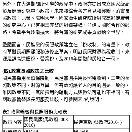
另外，在大選期間所列舉的政見中，政府亦提出成立國家級高
齡及健康研究中心政策，未來將綜合各方意見和經驗，落實長
照政策；北榮、陽明大學、國家衛生研究院所組成高齡健康者
的研究中心，已有相當完整的組織架構，並建立國際合作的網
路，希望平台逐漸擴大，將台灣的研究成果貢獻給全世界。
整體而言，民進黨的長照政策建立在「稅收制」的考量下，政
府草擬長期照顧服務法修正草案，明訂長照財源為稅收制，來
源是調高遺贈稅、營業稅，及2016年開徵的房地合一稅。
(
四).
政黨長照政策之比較
國民黨採用長照保險制，民進黨則採用長照稅收制，二者的長
照政策不同，財源互異，但有效照護老人的目的則是一致的，
唯因政策不同，其所採用的輔助方式與做法可能也不相同，有
關政黨輪替與長照服務比較，可參閱表2的說明。
表2 政黨輪替與長照服務比較表
國民黨版(馬政府2008-
政策內容
民進黨版(蔡政府2016- )
2016)