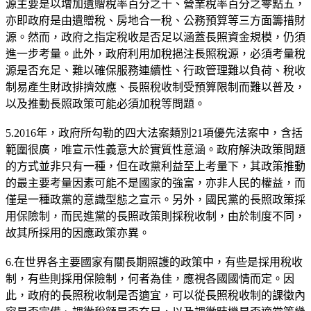
源主要是以增加遺贈稅率百分之十、營業稅率百分之零點五，
亦即政府是由遺贈稅、房地合一稅、公務預算等三方面籌措財
源。然而，政府之指定稅收是否足以涵蓋長照資金規模，仍須
進一步考量。此外，政府利用加稅挹注長照稅源，必須考量稅
源是否充足、難以確保服務連續性、行政管理難以負荷、稅收
制易產生財政排擠效應、長照稅收制受預算限制而難以普及，
以及推動長照政策可能必須加稅等問題。
5.2016年，政府所勾勒的四大法案類別21項優先法案中，含括
範圍很廣，唯宣示性義意大於實質性意涵。政府解決政策問題
的方式並非只有一種，但在政黨利益至上考量下，其政策推動
的最主要考量因素可能不是國家的強富，亦非人民的權益，而
僅是一種政黨的意識型態之宣示。另外，國民黨的長照政策採
用保險制，而民進黨的長照政策則採稅收制，由於制度不同，
故其所採用的因應政策亦異。
6.在世界各主要國家有關長期照護的政策中，有些是採用稅收
制，有些則採用保險制，何者為佳，應視各國國情而定。因
此，政府的長照稅收制是否適宜，可以從長照稅收制的課徵內