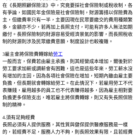
在《長期照顧保險法》中，究竟要採社會保險制或稅收制，各
有爭論，如國民年金保險是社會保險制，財源籌措以保險費為
主，但繳費率只有一半，主要因現在民眾要繳交的費用種類繁
多，金額亦不少，若再加上長照支付，可能有許多人無法如期
繳付。長照保險制的財源容易受經濟景氣的影響，而長照稅收
制的財源則涉及民眾繳費意願，制度設計也較複雜。
3雇主會將保險費轉嫁給
勞工
一般而言，保費若由雇主承擔，則其經營成本增加，爾後對於
勞工要求加薪或調薪會有困難，這也是這些年來，勞工薪水沒
有增加的主因，因為各項社會保險在增加，短期內雖由雇主要
負擔，但長期就會轉嫁給勞工。在此情況下，若雇用勞工不代
表賺錢，雇用越多的員工也不代表賺得越多，因為雇主相對要
負擔更多保險支出，唯若雇主將保費轉嫁，則又有失長照保險
制的精神。
4.須有足夠經費
長照必須有人提供服務，其性質與健保提供醫療服務是一樣
的，若經費不足，服務人力不夠，則長照效果有限，且若經費