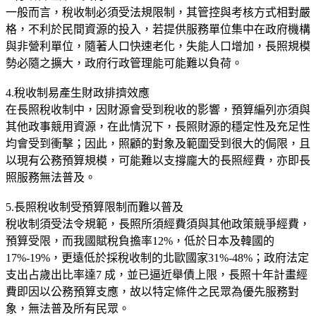
一般而言，稅收制必須受法規限制，其管控與考核方式相對嚴
格，不利於民間資源的投入，若提供服務單位集中在政府機構
與非營利單位，隨著人口快速老化，失能人口增加，長照規模
勢必隨之擴大，政府行政管理能可能難以負荷。
4.稅收制易產生財政排擠效應
在長照稅收制中，因財源會受到稅收的影響，預算編列亦須與
其他政事競用資源，在此情況下，長照財源的穩定性及充足性
均會受到衝擊；因此，照顧的對象及範圍受到很大的侷限，且
以現有公務預算規模，可能難以支撐龐大的長照經費，亦即長
照服務無法普及。
5.長照稅收制受預算限制而難以普及
稅收制須受法令規範，長照所須經費須與其他政策競爭經費，
預算受限，而我國賦稅負擔率12%，低於日本及韓國的
17%-19%，更遠低於採稅收制的北歐國家31%-48%；政府法定
支出占歲出比率達7 成，並已逼近舉債上限，長照十年計畫經
費即因以公務預算支應，故以特定條件之民眾為優先服務對
象，無法普及所有民眾。