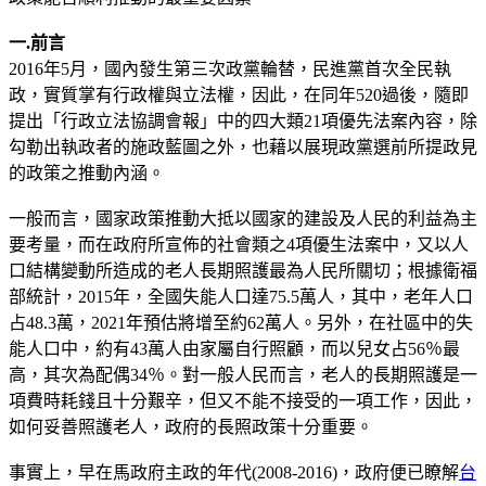
一
.
前言
2016年5月，國內發生第三次政黨輪替，民進黨首次全民執
政，實質掌有行政權與立法權，因此，在同年520過後，隨即
提出「行政立法協調會報」中的四大類21項優先法案內容，除
勾勒出執政者的施政藍圖之外，也藉以展現政黨選前所提政見
的政策之推動內涵。
一般而言，國家政策推動大抵以國家的建設及人民的利益為主
要考量，而在政府所宣佈的社會類之4項優生法案中，又以人
口結構變動所造成的老人長期照護最為人民所關切；根據衛福
部統計，2015年，全國失能人口達75.5萬人，其中，老年人口
占48.3萬，2021年預估將增至約62萬人。另外，在社區中的失
能人口中，約有43萬人由家屬自行照顧，而以兒女占56％最
高，其次為配偶34％。對一般人民而言，老人的長期照護是一
項費時耗錢且十分艱辛，但又不能不接受的一項工作，因此，
如何妥善照護老人，政府的長照政策十分重要。
事實上，早在馬政府主政的年代(2008-2016)，政府便已瞭解
台