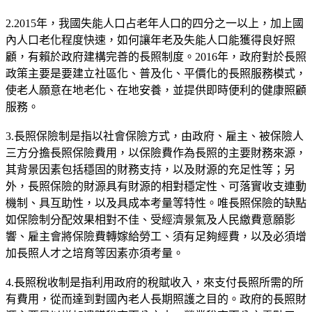
2.2015年，我國失能人口占老年人口的四分之一以上，加上國
內人口老化程度快速，如何讓年老及失能人口能獲得良好照
顧，有賴於政府建構完善的長照制度。2016年，政府對於長照
政策主要是要建立社區化、普及化、平價化的長照服務模式，
使老人願意在地老化、在地安養，並提供即時便利的健康照顧
服務。
3.長照保險制是指以社會保險方式，由政府、雇主、被保險人
三方分擔長照保險費用，以保險費作為長照的主要財務來源，
其背景因素包括穩固的財務支持，以及財源的充足性等；另
外，長照保險的財源具有財源的相對穩定性、可落實收支連動
機制、具互助性，以及具成本考量等特性。唯長照保險的缺點
如保險制分配效果相對不佳、受經濟景氣及人民繳費意願影
響、雇主會將保險費轉嫁給勞工、須有足夠經費，以及必須增
加長照人才之培育等因素亦須考量。
4.長照稅收制是指利用政府的稅賦收入，來支付長照所需的所
有費用，從而達到對國內老人長期照護之目的。政府的長照財