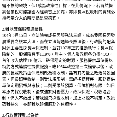
需不振的窘境，保1成為政策性目標，在此情況下，若冒然提
高營業稅可能讓國內經濟雪上加霜，亦即長照稅收制的實施必
須考量介入的時間點是否適宜。
2.難以確保服務連續性
104年5月15日，立法院完成長照服務法三讀，成為我國長照發
展重要之根本大法，而在立法院通過長照法後，行政院的配套
財源主要是採長照保險制，並訂107年正式推動執行；長照保
險制的一般保險費率1.19%，雇主、個人及政府各分攤4:3:3，
首年收入估達110億元，確保穩定的財源，服務提供單位得以
特約方式連續性提供服務。唯105年政黨第三次輪替以後，政
府的長照政策由保險制改為稅收制，雖有其考量之政治背景因
素，但長照稅收制一則受法規限制，需經招標程序，服務提供
單位定期招標與考核；二則受限於預算，保障相對有限。如日
本原先採稅收制，後來迫於財務壓力，改採保險、稅收混合
制，仍入不敷出；若我國只採稅收制，加上財源不穩定，政策
恐難持久，亦即難以確保服務的連續性。
3.行政管理難以負荷