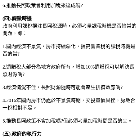
6.推動長照政策會利用加稅來達成嗎?
(
四).
課徵時機
政府利用課稅挹注長照稅源時，必須考量課稅時機是否恰當的
問題，即：
1.國內經濟不景氣，房市持續惡化，提高營業稅的課稅時機是
否適當?
2.遺贈稅大部分為地方政府所有，增加10%遺贈稅可以解決長
照財源嗎?
3.經濟情況不佳，長照財源隨時可能會產生排擠效應嗎?
4.2016年國內房市仍處於不景氣時期，交投量價具挫，房地合
一稅相對不足。
5.推動長照政策不會加稅嗎?但必須考量加稅時間是否適宜。
(
五).政府的執行力