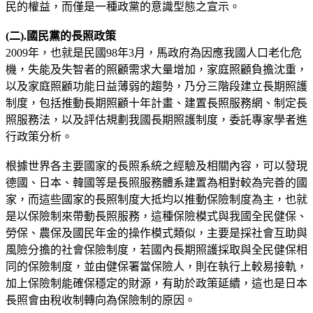
民的權益，而僅是一種政黨的意識型態之宣示。
(
二).
國民
黨的長照政策
2009年，也就是民國98年3月，馬政府為因應我國人口老化危
機，失能及失智者的照顧需求大量增加，家庭照顧負擔沈重，
以及家庭照顧功能日益薄弱的趨勢，乃分三階段建立長期照護
制度，包括推動長期照顧十年計畫、建置長照服務網、制定長
照服務法，以及評估規劃我國長期照護制度，委託專家學者進
行政策分析。
根據世界各主要國家的長照系統之經驗及相關內容，可以發現
德國、日本、韓國等是長照服務體系建置為相對較為完善的國
家，而這些國家的長照制度大抵均以推動保險制度為主，也就
是以保險制來帶動長照服務，這種保險模式與我國全民健保、
勞保、農保及國民年金的操作模式類似，主要是採社會互助與
風險分擔的社會保險制度，若國內長期照護採取與全民健保相
同的保險制度，並由健保署當保險人，則在執行上較易接軌，
加上保險制能確保穩定的財源，有助於政策延續，這也是日本
長照會由稅收制轉向為保險制的原因。