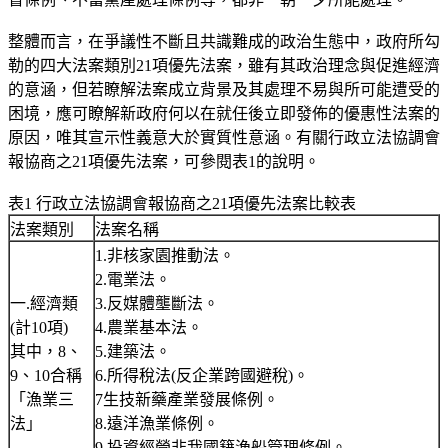
整體而言，在爭議性不斷且共識難成的政治生態中，政府所勾
勒的四大法案類別21項優先法案，雖有其政治理念與促進經濟
的意涵，但若瞭解法案成立背景及其處理不易與所可能遭受的
困境，應可瞭解新政府何以在就任後立即發佈的優惠性法案的
原因，唯其宣示性義意大於實質性意涵。有關行政立法協調會
報協商之21項優先法案，可參閱表1的說明。
表1 行政立法協調會報協商之21項優先法案比較表
法案類別
法案名稱
1.非核家園推動法。
2.電業法。
一.經濟類
3.反媒體壟斷法。
(計10項)
4.農業基本法。
其中，8、
5.建築法。
9、10合稱
6.所得稅法(反企業跨國避稅)。
「漁業三
7生技新藥產業發展條例。
法」
8.遠洋漁業條例。
9.投資經營非我國籍漁船管理條例。