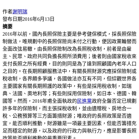
作者
謝明瑞
發布日期
2016年6月13日
摘
要
2016年以前，國內長照保險主要是參考健保模式，採長照保險
制做法，唯規劃中的長照保險尚未付之行動，便因政黨輪替而
全面改弦易轍，由長照保險制改為長照稅收制，前者是由雇
主、民眾、政府共同負擔長照所須費用；後者則由國家稅收來
支付長照之所有經費，目的則同是為了達到照顧國內老年人口
之目的。在長期照顧服務法中，有關長照財源究應採保險制或
稅收制，各界頗多爭議，各國做法亦互有不同，但綜觀世界各
主要國家有關長期照護的政策中，有些是採用稅收制，如瑞
典、法國、奧地利等；有些則採用保險制，如日本、德國、韓
國等。然而，2016年甫全面執政的
民進黨
政府全盤否定已規劃
許多年的保險制，而主張採稅收制，並由遺贈稅、房地合一
稅、公務預算等三方面籌措財源；唯政府的長照政策是否適
宜，能否順利推動，財源雖是一項最主要因素，但能否籌措充
足而穩定的財源，以及政府的行政力與執行力，應是影響長照
政策能否順利推動的最重要因素。