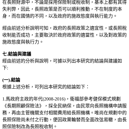
在長照財源中，不論是採用保險制或稅收制，基本上都有其得
失利弊，因此，長照政策是否可以順利推動，不在制度的本
身，而在國情的不同，以及政府的施政態度與執行能力。
經由前述分析說明可知，政府的長照政策之適宜性，或長照稅
收制能否成功，主要取決於政府政策的適當性，以及對政策的
施政態度與執行力。
七
.
結論與建議
經由前述的分析與說明，可據以列出本研究的結論與建議如
下:
(
一).
結論
根據上述分析，可列出本研究的結論如下：
1.馬政府主政的年代(2008-2016)，衛福部參考健保模式規劃
《長期照顧保險法》，採全民納保，由民眾向長照機構申請服
務，再由主管機關支付相關費用給長照機構。唯尚在規劃中的
長照保險尚未付之行動，便因政黨輪替而全面改弦易轍，由長
照保險制改為長照稅收制。