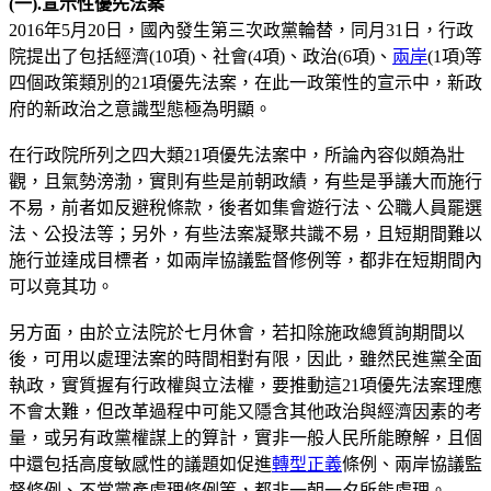
(
一
).
宣示性
優先法案
2016年5月20日，國內發生第三次政黨輪替，同月31日，行政
院提出了包括經濟(10項)、社會(4項)、政治(6項)、
兩岸
(1項)等
四個政策類別的21項優先法案，在此一政策性的宣示中，新政
府的新政治之意識型態極為明顯。
在行政院所列之四大類21項優先法案中，所論內容似頗為壯
觀，且氣勢滂渤，實則有些是前朝政績，有些是爭議大而施行
不易，前者如反避稅條款，後者如集會遊行法、公職人員罷選
法、公投法等；另外，有些法案凝聚共識不易，且短期間難以
施行並達成目標者，如兩岸協議監督修例等，都非在短期間內
可以竟其功。
另方面，由於立法院於七月休會，若扣除施政總質詢期間以
後，可用以處理法案的時間相對有限，因此，雖然民進黨全面
執政，實質握有行政權與立法權，要推動這21項優先法案理應
不會太難，但改革過程中可能又隱含其他政治與經濟因素的考
量，或另有政黨權謀上的算計，實非一般人民所能瞭解，且個
中還包括高度敏感性的議題如促進
轉型正義
條例、兩岸協議監
督條例、不當黨產處理條例等，都非一朝一夕所能處理。