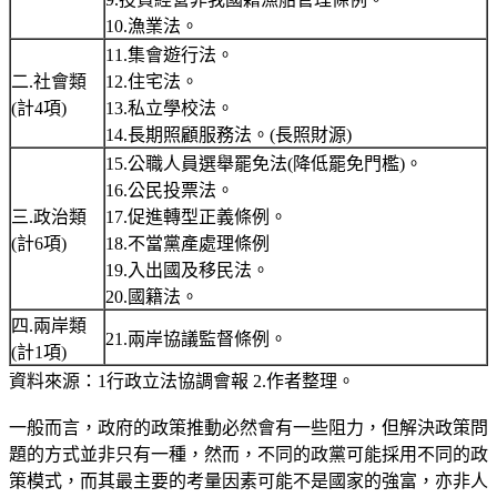
10.漁業法。
11.集會遊行法。
二.社會類
12.住宅法。
(計4項)
13.私立學校法。
14.長期照顧服務法。(長照財源)
15.公職人員選舉罷免法(降低罷免門檻)。
16.公民投票法。
三.政治類
17.促進轉型正義條例。
(計6項)
18.不當黨產處理條例
19.入出國及移民法。
20.國籍法。
四.兩岸類
21.兩岸協議監督條例。
(計1項)
資料來源：1行政立法協調會報 2.作者整理。
一般而言，政府的政策推動必然會有一些阻力，但解決政策問
題的方式並非只有一種，然而，不同的政黨可能採用不同的政
策模式，而其最主要的考量因素可能不是國家的強富，亦非人