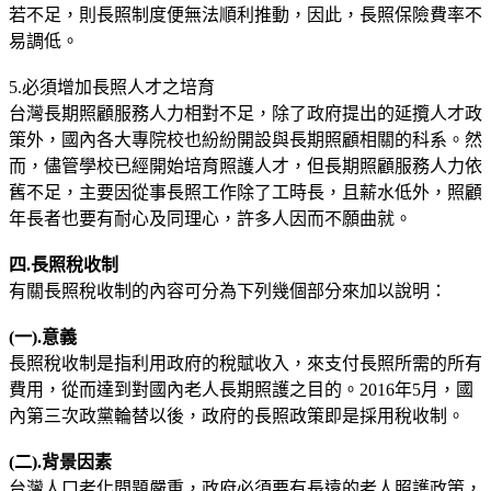
若不足，則長照制度便無法順利推動，因此，長照保險費率不
易調低。
5.必須增加長照人才之培育
台灣長期照顧服務人力相對不足，除了政府提出的延攬人才政
策外，國內各大專院校也紛紛開設與長期照顧相關的科系。然
而，儘管學校已經開始培育照護人才，但長期照顧服務人力依
舊不足，主要因從事長照工作除了工時長，且薪水低外，照顧
年長者也要有耐心及同理心，許多人因而不願曲就。
四
.
長照稅收制
有關長照稅收制的內容可分為下列幾個部分來加以說明：
(
一
).
意義
長照稅收制是指利用政府的稅賦收入，來支付長照所需的所有
費用，從而達到對國內老人長期照護之目的。2016年5月，國
內第三次政黨輪替以後，政府的長照政策即是採用稅收制。
(
二).
背景因素
台灣人口老化問題嚴重，政府必須要有長遠的老人照護政策，