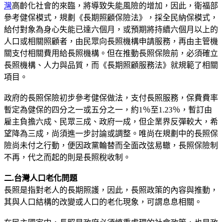
灣
高齡化社會的來臨，將導致失能風險的增加，因此，衛福部
參考健保模式，規劃《長期照顧保險法》，採全民納保模式，
給付對象為身心失能已達六個月，或預期將持續六個月以上的
人口或相關照顧者，由民眾向長照機構申請服務，再由主管機
關支付相關費用給長照機構。但在推動長照保險前，必須確立
長照機構、人力與品質，而《長期照顧服務法》就規範了相關
項目。
政府的長照保險初步參考健保做法，支付長照服務，保費費率
暫定為健保的四分之一或五分之一，約1％至1.23％，暫訂由
雇主負擔六成、民眾三成、政府一成，但企業界反彈較大，希
望降為三成，尚須進一步討論或調整。唯尚在規劃中的長照保
險尚未付之行動，便因政黨輪替而全面改弦易轍，長照保險制
不再，代之而起的則是長照稅收制。
二
.
台灣
人口老化
問題
長照是指對老人的長期照護，因此，長照政策的內容與推動，
其與人口結構的改變或人口的老化現象，可謂息息相關。