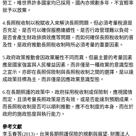
勞工，唯世界許多國家均已採用，國內亦規劃多年，不宜輕率
就予以放棄。
4.長照稅收制以稅賦收入來解決長照問題，但必須考量稅源是
否充足、是否可以確保服務連續性、是否行政管理難以負荷、
是否會產生財政排擠效應等問題，而如何確保長照稅收制的普
及性，是政府推動長照稅收制時所必須考量的重要因素。
5.政府政策推動會因政黨屬性不同而異，但最主要的考量因素
應是國家強富與人民權益因素，而非僅是一種政黨的意識型態
之宣示。亦即在長照保險制與長照稅收制之間的選擇，是以達
成政策目標為主，而非僅是因應政黨意識型態。
6.在長期照護的政策中，政府採用稅收制或保險制，應視國情
而定，且須考量長照政策是否有效，或是否能達到預期成果，
而長照稅收制是否可以順利推動，應不在制度的本身，而在於
政府的施政態度與執行能力。
參考文獻
李玉春等(2013)，台灣長期照護保險的規劃與展望- 財團法人