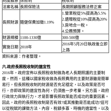
制度體系
保險制
稅收制
法案名稱
長照保險法
長期照顧服務法修正案
1.營業稅從5%提高為5.5%
2.遺贈稅從10%提高為20%
長照財源
隨健保費加徵1.19%
3.房地合一稅。
4.公務預算。
財源規模
1100-1330億
300-500億
2016年5月20日執政後立即
實施日期
2018年
上路
資料來源：作者整理。
六.政府
長照稅收制的適宜性
2016年，政府宣佈以長照稅收制做為老人長期照護的主要制
度，然而，這種以國家稅收做為長照費用的主要財源雖是簡單
易行，但長照稅收制的財源是否充足穩定，以及政策是否可
行，亦即政策的適宜性為何，仍須進一步考量。另方面，政府
行政效力與執行力，才是影響長照政策能否成功的重要因素。
因此，政府的長照稅收制是否有效?或其推動是否能成功?這可
以從稅賦的課徵方法、內容、稅額多寡、時機的適當性，以及