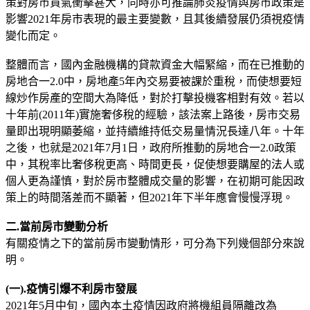
策對房市買氣衝擊甚大，同時亦可推論肺炎疫情與房市政策是
影響2021年房市表現的最主要變數，且其後續發展仍須視疫情
變化而定。
整體而言，國內金融機構的貸款資金大幅緊縮，而在已推動的
房地合一2.0中，房地產5年內交易要被課於重稅，而使想要短
線炒作房產的空間大為降低，對於打擊投機客相對有效。若以
十年前(2011年)實施奢侈稅的經驗，該法案上路後，房市交易
量即出現明顯萎縮，並持續維持低交易量情況長達八年。十年
之後，也就是2021年7月1日，政府所推動的房地合一2.0政策
中，其稅率比奢侈稅更高、時間更長，促使想要購屋的法人或
個人更為謹慎，對於房市整體成交量的影響，在初期可能因政
策上的時間落差而不顯著，但2021年下半年應會慢慢浮現。
二.當前房市變動分析
有關疫情之下的當前房市變動情形，可分為下列幾個部分來說
明。
(一).疫情引爆不利房市發展
2021年5月中旬，國內本土疫情因政府將機組員隔離改為