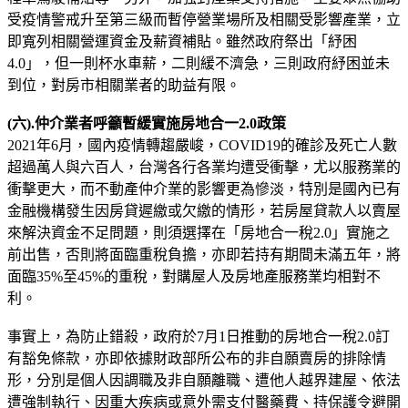
受疫情警戒升至第三級而暫停營業場所及相關受影響產業，立
即寬列相關營運資金及薪資補貼。雖然政府祭出「紓困
4.0」，但一則杯水車薪，二則緩不濟急，三則政府紓困並未
到位，對房市相關業者的助益有限。
(六).仲介業者呼籲暫緩實施房地合一2.0政策
2021年6月，國內疫情轉趨嚴峻，COVID19的確診及死亡人數
超過萬人與六百人，台灣各行各業均遭受衝擊，尤以服務業的
衝擊更大，而不動產仲介業的影響更為慘淡，特別是國內已有
金融機構發生因房貸遲繳或欠繳的情形，若房屋貸款人以賣屋
來解決資金不足問題，則須選擇在「房地合一稅2.0」實施之
前出售，否則將面臨重稅負擔，亦即若持有期間未滿五年，將
面臨35%至45%的重稅，對購屋人及房地產服務業均相對不
利。
事實上，為防止錯殺，政府於7月1日推動的房地合一稅2.0訂
有豁免條款，亦即依據財政部所公布的非自願賣房的排除情
形，分別是個人因調職及非自願離職、遭他人越界建屋、依法
遭強制執行、因重大疾病或意外需支付醫藥費、持保護令避開