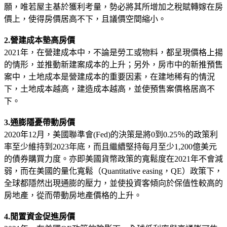
願，唯若屋主基於獲利考量，勢必將其所增加之稅賦轉嫁在房
價上，使得房價居高不下，且議價空間縮小。
2.營建成本墊高房價
2021年，在營建成本中，不論是勞工或物料，都呈現價格上揚
的情形，並推動新建案成本的上升；另外，房市中的新推預售
案中，土地成本是營建成本的重要因素，在建地稀有的情況
下，土地成本越高，建造成本越高，並使預售案價格居高不
下。
3.通膨隱憂帶動房價
2020年12月，美國聯準會(Fed)的決策是將0到0.25％的政策利
率至少維持到2023年底，而且繼續堅持每月至少1,200億美元
的債券購買力度。亦即美國貨幣政策的寬鬆度在2021年不會減
弱，而在美國的量化寬鬆（Quantitative easing，QE）政策下，
全球都隱然出現通膨的壓力，並使投資客傾向於保值性較高的
房地產，從而帶動房地產價格的上升。
4.閒置資金促進房價