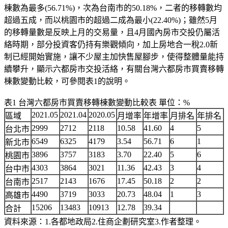
棟數為最多(56.71%)，次為台南市的50.18%，二者的移轉數均
超過五成，而以桃園市的超過二成為最小(22.40%)；雖然5月
的移轉量數是反映上月的交易量，且4月國內房市交投仍屬活
絡時期，部分投資客仍持有樂觀傾向，加上房地合一稅2.0新
制已經開始實施，讓不少屋主加快售屋腳步，使得整體量能持
續攀升，顯示六都房市交投活絡，有關台灣六都房市買賣移轉
棟數變動比較，可參閱表1的說明。
表1 台灣六都房市買賣移轉棟數變動比較表 單位：%
2021.05
2021.04
2020.05
區域
月增率
年增率
月排名
年排名
2999
2712
2118
10.58
41.60
4
5
台北市
6549
6325
4179
3.54
56.71
6
1
新北市
3896
3757
3183
3.70
22.40
5
6
桃園市
4303
3864
3021
11.36
42.43
3
4
台中市
2517
2143
1676
17.45
50.18
2
2
台南市
4490
3719
3033
20.73
48.04
1
3
高雄市
15206
13483
10913
12.78
39.34
合計
資料來源：1.各都地政局2.住商企劃研究室3.作者整理。