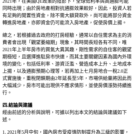
2021年，在美國QE政策的陰影下，全球低利率與高通膨可能
同時出現；由於房地產相對抗通膨效果較好，因此，投資人若
有足夠的閒置性資金，除不需大額貸款外，尚可能將部分資金
轉進房地產，亦即資金仍可能流入房地產，促使房價上揚。
總之，若根據過去政府的打房經驗，通常以自住需求為主的消
費者會出現「觀望萎縮期」現象，其時間長短各有不同，唯
2021年上半年房市的買氣大異其趣，剛性需求的自住客的觀望
期極短，且選擇進駐房市快速，而其主要關鍵因素為國內外環
境的變化，包括低利率、游資泛濫、營造成本上升、土地成本
上揚，以及通膨預期心理等，若再加上七月房地合一稅2.0正
式實施後，重稅閉鎖期由2年延長至5年，市場供給量將因此而
大幅減少，房市可能出現供不應求情形，並使房價漲勢持續進
行。
四.結論與建議
經由前述的分析與說明，可據以列出本文的結論與建議如下
述。
1. 2021年5月中旬，國內房市受疫情防制提升為三級的影響，