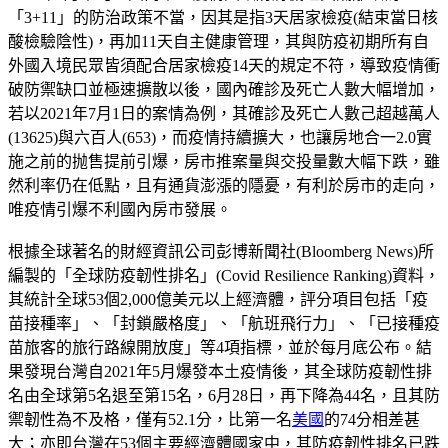
「3+11」的防治政策不當，因其是指3天居家檢疫(結束當日核
酸檢驗陰性)，再加11天自主健康管理，其與防疫初期所有自
外國入境民眾皆須配合居家檢疫14天的規定不符，導致疫情衝
破防禦缺口並極速擴散以後，國內確診及死亡人數大幅增加，
若以2021年7月1日的案情為例，其確診及死亡人數己超越萬人
(13625)與六百人(653)，而疫情持續擴大，也讓房地合一2.0實
施之前的抛售提前引爆，房市推案量與交投量數大幅下跌，雖
然利率仍在低點，且有通貨澎漲的隱憂，有利於房市的走向，
唯疫情引爆不利國內房市發展。
根據全球著名的財經資訊公司彭博新聞社(Bloomberg News)所
編製的「全球防疫韌性排名」(Covid Resilience Ranking)資料，
其統計全球53個2,000億美元以上經濟體，評分項目包括「疫
苗接種率」、「封鎖嚴格度」、「航班飛行力」、「已接種疫
苗旅客的旅行路線開放度」等4項指標，並於每月底公布。結
果發現台灣自2021年5月爆發本土疫情後，其全球防疫韌性排
名由全球第5名退至第15名，6月28日，再下降為44名，且其防
禦韌性為不及格，僅有52.1分，比第一名
美國
的74分相差甚
大；亦即台灣在53個主要經濟體國家中，其防疫韌性排名已跌