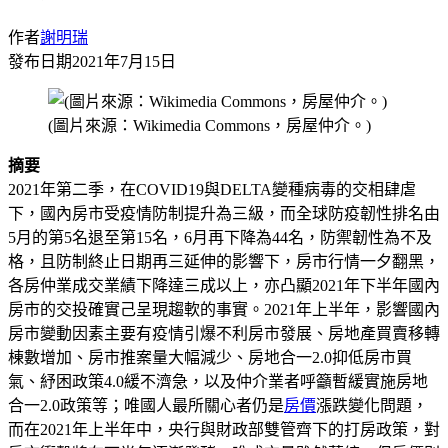
作者
謝明瑞
發布日期
2021年7月15日
(圖片來源：Wikimedia Commons，房屋仲介。)
摘要
2021年第二季，在COVID19與DELTA變種病毒的交相肆虐
下，國內房市受疫情防制提升為三級，而全球防疫韌性排名由
5月的第5名退至第15名，6月再下降為44名，防禦韌性為不及
格，且防制終止日期再三延伸的影響下，房市行情一夕翻黑，
各房仲業成交業績下降達三成以上，亦凸顯2021年下半年國內
房市的交投確實己呈現趨軟的事實。2021年上半年，影響國內
房市變動因素主要有疫情引爆不利房市發展、房地產買賣移轉
棟數增加、房市推案量大幅減少、房地合一2.0抑低房市買
氣、紓困政策4.0緩不濟急，以及仲介業者呼籲暫緩實施房地
合一2.0政策等；唯國人最所關心者仍是
房價
漲跌變化問題，
而在2021年上半年中，央行與財政部雙管齊下的打房政策，對