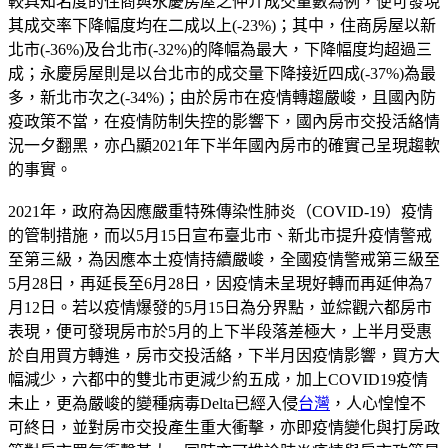
較具知名度的住商與永慶房屋之仲介成交量數為例，便可發現
其成交率下降幅度均在二成以上(-23%)；其中，住商房屋以新
北市(-36%)及台北市(-32%)的降幅為最大，下降幅度均超過三
成；永慶房屋則是以台北市的成交量下降接近四成(-37%)為最
多，新北市次之(-34%)；由於房市在疫情轉趨嚴峻，且國內防
疫政策不當，在疫情防制失控的影響下，國內房市交投活絡情
況一夕翻黑，亦凸顯2021年下半年國內房市的確實己呈現趨軟
的事實。
2021年，政府為因應嚴重特殊傳染性肺炎（COVID-19）疫情
的管制措施，而以5月15日宣布臺北市、新北市提升疫情警戒
至第三級，為因應本土疫情持續嚴峻，全國疫情警戒第三級至
5月28日，再延長至6月28日，因疫情未呈現好轉而再延伸為7
月12日。若以疫情爆發的5月15日為分界點，並綜觀六都房市
表現，便可發現房市於5月的上下半段落差極大，上半月受惠
於自用買方轉進，房市交投活絡，下半月因疫情影響，買方大
幅減少，六都中的雙北市更減少約五成，加上COVID19疫情
未止，更為嚴峻的變種病毒Delta已經入侵
台灣
，人心惶惶不
可終日，並對房市交投產生重大衝擊，亦即疫情變化與打房政