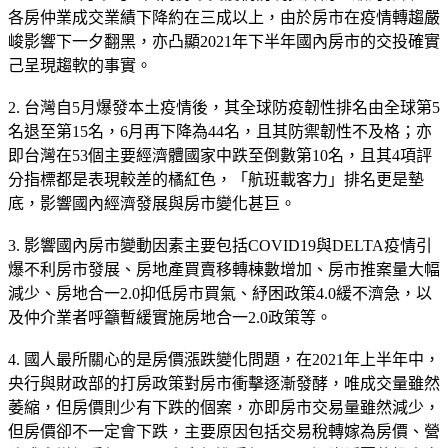
各房仲業成交業績下降約在三成以上，由於房市在疫情轉趨嚴
峻影響下一夕翻黑，亦凸顯2021年下半年國內房市的交投確實
己呈現趨軟的事實。
2. 台灣自5月爆發本土疫情後，其全球防疫韌性排名由全球第5
名退至第15名，6月再下降為44名，且其防禦韌性不及格；亦
即台灣在53個主要經濟體國家中跌至倒數第10名，且其4項評
分指標都是表現較差的橘紅色，「航班載客力」排名更是墊
底，影響國內經濟發展與房市變化甚巨。
3. 影響國內房市變動因素主要包括COVID19與DELTA疫情引
爆不利房市發展、房地產買賣移轉棟數增加、房市推案量大幅
減少、房地合一2.0抑低房市買氣、紓困政策4.0緩不濟急，以
及仲介業者呼籲暫緩實施房地合一2.0政策等。
4. 國人最所關心的是房價漲跌變化問題，在2021年上半年中，
央行與財政部的打房政策對房市衝擊逐漸發酵，唯成交量雖然
萎縮，但房價則少有下跌的個案，亦即房市交易量雖然減少，
但房價卻不一定會下跌，主要原因包括交易稅轉嫁為房價、營