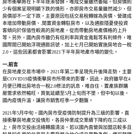
房市衝擊將在下半年逐漸發酵，唯成交量雖然萎縮，但房價則
少有個案呈現明顯下跌的情形，亦即房市交易量雖然減少，但
房價卻不一定下跌，主要原因包括交易稅轉嫁為房價、營建成
本增加帶動房價、.閒置資金轉駐房市，以及通膨隱憂使投資
客傾向於保值性較高的房地產，從而帶動房地產價格的上升
等。另外，國內房市雖仍有低利率與資金寬鬆等有利條件，唯
國際間已開始浮現通膨訊號，加上七月已開始實施房地合一稅
2.0，這些因素都會影響2021下半年房地產市場的變化。
一.前言
在房地產交易市場中，2021年第二季呈現先升後降走勢，主要
是COVID19疫情衝擊房市所帶來的影響，因此，政府雖早在4
月便已釋出房地合一稅2.0修法的訉息，唯自住、置產族群購
屋需求依然暢旺，買氣延續至5月上旬而不墜，但中旬以後，
國內疫情升溫，讓房市銷售旺季一夕翻盤。
2021年5月中旬，國內房市受疫情防制提升為三級的影響，直
接衝擊房地產交投情形，各房仲業成交業績下降約在三成以
上，房市交投由活絡轉趨清淡，若以國內直營與加盟店較多且