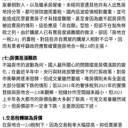
家暴相對人，以及繼承房屋後，未經同意遭其他共有人出售房
地持分等，都可排除適用重稅。國內這波疫情相對嚴重，並可
能造成民眾要賣房子才有錢度難關，甚至會因為繳不起房貸而
被迫賣房的情形，這些應是「非自願」型態，但卻不在豁免條
款之列。由於購屋人已有賣房度過難關的做法，卻因「房地合
一稅2.0」的重稅，對這些非自賣屋的購屋人相對不公平，因
而有業者呼籲政府應暫緩實施房地合一稅2.0的主張。
(七)房價易漲難跌
不論房市的波動為何，國人最所關心的問題還是房價漲跌的變
化；在最近半年中，央行與財政部雙管齊下的打房政策，對房
市衝擊將逐漸發酵，但成交量雖然萎縮，唯房價則未有全面或
大部分個案下跌的情形；若以2011年的奢侈稅到2021年的實價
登錄與房地合一2.0來觀察，短線炒作空間越來越小，但2021
上半年各大都市的房價指數大多創了新高，可見交易量雖然減
少，但房價卻不一定會下跌，主要原因如下述。
1.交易稅轉嫁為房價
在房地合一2.0稅制下，因為交易稅率大幅提高，抑低賣屋意