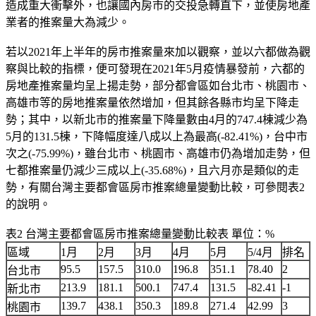
造成重大衝擊外，也讓國內房市的交投急轉直下，並使房地產
業者的推案量大為減少。
若以2021年上半年的房市推案量來加以觀察，並以六都做為觀
察與比較的指標，便可發現在2021年5月疫情暴發前，六都的
房地產推案量均呈上揚走勢，部分都會區如台北市、桃園市、
高雄市等的房地推案量依然增加，但其餘各縣市均呈下降走
勢；其中，以新北市的推案量下降量數由4月的747.4棟減少為
5月的131.5棟，下降幅度達八成以上為最高(-82.41%)，台中市
次之(-75.99%)，雖台北市、桃園市、高雄市仍為增加走勢，但
七都推案量仍減少三成以上(-35.68%)，且六月亦是類似的走
勢，有關台灣主要都會區房市推案總量變動比較，可參閱表2
的說明。
表2 台灣主要都會區房市推案總量變動比較表 單位：%
區域
1月
2月
3月
4月
5月
5/4月
排名
95.5
157.5
310.0
196.8
351.1
78.40
2
台北市
213.9
181.1
500.1
747.4
131.5
-82.41
-1
新北市
139.7
438.1
350.3
189.8
271.4
42.99
3
桃園市