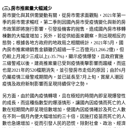
(三).房市推案量大幅減少
房市變化與其供需變動有關，從房市需求面觀點，2021年第一
季的房市需求暢旺，第二季則因國內房市受疫情變化與新的房
市政策即將施行影響，引發投機客的抛售，造成國內房市移轉
棟數的大幅度增加；另外，若從供給面來觀察，則出現相反的
態勢；根據各地方政府的地政局之相關統計，2021年5月，國
內房市推案總銷售金額雖仍超過一千二百億元(1,266.2億)，但
仍較上月減少三成以上(-35.7%)，顯示疫情爆發，且政府實施
三級警戒以後，建商推案量已受到疫情衝擊影響而趨緩，而這
也是2021年的520檔期消失，並引發房市走低的原因；由於6月
仍屬疫情三級警戒期間內，並已延長至7月上旬，賞屋人潮因
疫情及政府新制影響而呈現持續保守之勢。
另方面，由於國內疫情轉壞，且在極短的時間內即呈現爆發性
的成長，而這種指數型的爆漲情形，讓國內因疫情而死亡的人
數在短期間內即呈現倍數增加，使國內因疫情確診及死亡人數
在不到一個月內便大幅增加約三十倍，因施打疫苗而死亡的人
數也急速增加，從而引發人民的恐慌，除對社會、政治、經濟