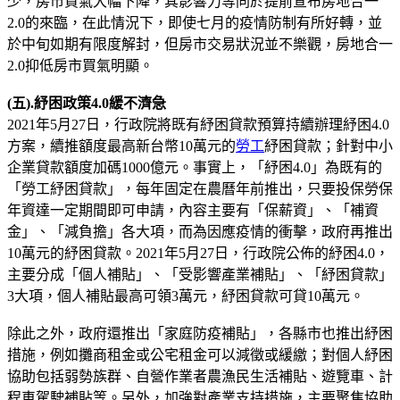
少，房市買氣大幅下降，其影響力等同於提前宣布房地合一
2.0的來臨，在此情況下，即使七月的疫情防制有所好轉，並
於中旬如期有限度解封，但房市交易狀況並不樂觀，房地合一
2.0抑低房市買氣明顯。
(五).紓困政策4.0緩不濟急
2021年5月27日，行政院將既有紓困貸款預算持續辦理紓困4.0
方案，續推額度最高新台幣10萬元的
勞工
紓困貸款；針對中小
企業貸款額度加碼1000億元。事實上，「紓困4.0」為既有的
「勞工紓困貸款」，每年固定在農曆年前推出，只要投保勞保
年資達一定期間即可申請，內容主要有「保薪資」、「補資
金」、「減負擔」各大項，而為因應疫情的衝擊，政府再推出
10萬元的紓困貸款。2021年5月27日，行政院公佈的紓困4.0，
主要分成「個人補貼」、「受影響產業補貼」、「紓困貸款」
3大項，個人補貼最高可領3萬元，紓困貸款可貸10萬元。
除此之外，政府還推出「家庭防疫補貼」，各縣市也推出紓困
措施，例如攤商租金或公宅租金可以減徵或緩繳；對個人紓困
協助包括弱勢族群、自營作業者農漁民生活補貼、遊覽車、計
程車駕駛補貼等。另外，加強對產業支持措施，主要聚焦協助