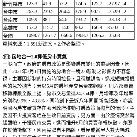
123.3
41.9
57.2
174.5
125.7
-27.97
-4
新竹縣市
263.3
239.5
264.4
376.9
90.5
-75.99
-2
台中市
109.9
88.1
64.6
193.2
129.1
-33.18
-3
台南市
153.2
115.7
114.0
90.2
166.9
85.03
1
高雄市
1098.7
1261.7
1660.6
1968.7
1266.2
-35.68
全國
資料來源：1.591新建案。2.作者整理。
(四).房地合一2.0抑低房市買氣
一般而言，政府的房市政策是影響房市變化的重要因素，因
此，2021年7月1日實施的房地合一稅2.0新制之影響力不容忽
視，主要因新制的持有時間拉長，且稅賦調高，造成短線投機
客的急於抛售；若以5月的房地產交易量來觀察， 則六都買賣
移轉棟數全數上揚，房市交易量達24,754棟，月增率及年增率
分別為9.9%、43.8%，同時創下最近八年同期新高紀錄，亦說
明國內房市確實存在著因政府推動打房政策而抛售的情形，主
要因不少投資客趕在生效日前賣房；另方面，由於疫情突然轉
趨嚴峻，干擾房市交易，進而推升6月的買賣移轉棟數，亦即
在疫情衝擊下，國內民眾自主隔離，看屋或賞屋人數大幅減