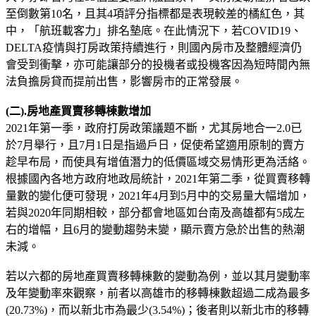
至倒數第10名，且其4項評分指標都是表現較差的橘紅色，其
中，「航班載客力」排名墊底。在此情況下，若COVID19、
DELTA疫情與打房政策持續進行，則國內房市及整體經濟仍
會受到衝擊，亦可能讓部分的投機者或投機客因為短時間內無
法負擔房貸而提前出售，影響房市的正常發展。
(二).房地產買賣移轉棟數增加
2021年第一季，政府打房政策議題不斷，尤其房地合一2.0已
於7月舉行，且7月1日是指過戶日，促使希望適用原制的賣方
趁早布局，而使具有增值潛力的低價區域交易情形更為活絡。
根據國內各地方政府地政局統計，2021年第二季，從買賣移轉
量數的變化便可發現，2021年4月到5月中的交易量大幅增加，
若與2020年同期相較，部分都會地區如台南及高雄都有5成左
右的增幅，且6月的變動趨勢未變，顯示賣方急於出售的熱潮
未減。
若以六都的房地產買賣移轉棟數的變動為例，並以其月變動率
及年變動率來觀察，前者以高雄市的移轉棟數超過二成為最多
(20.73%)，而以新北市為最少(3.54%)；後者則以新北市的移轉