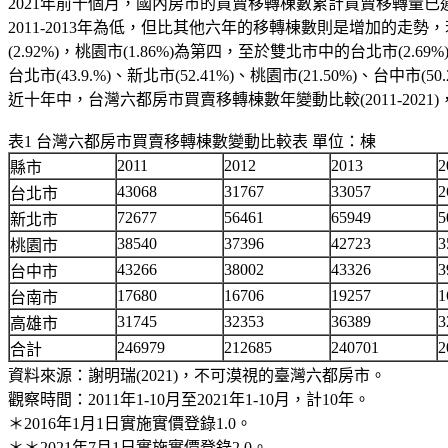
2021年前十個月，國內房市的買賣移轉棟數累計買賣移轉量已逾2
2011-2013年為低，但比其他六年的移轉棟數則是增加的走勢
(2.92%)，桃園市(1.86%)為第四，至於雙北市中的台北市(2
台北市(43.9.%)、新北市(52.41%)、桃園市(21.50%)、台
近十年中，台灣六都房市買賣移轉棟數年變動比較(2011-2021
表1 台灣六都房市買賣移轉棟數變動比較表 單位：棟
2011
2012
2013
2
縣市
43068
31767
33057
2
台北市
72677
56461
65949
5
新北市
38540
37396
42723
3
桃園市
43266
38002
43326
3
台中市
17680
16706
19257
1
台南市
31745
32353
36389
3
高雄市
246979
212685
240701
2
合計
資料來源：謝明瑞(2021)，不可漠視的臺灣六都房市。
觀察時間：2011年1-10月至2021年1-10月，計10年。
＊2016年1月1日實施實價登錄1.0。
＊＊2021年7月1日實施實價登錄2.0。