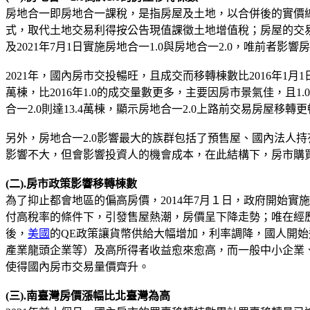
房地合一即房地合一課稅，是指房屋及土地，以合併後的實價
式，取代土地交易利得按公告現值課徵土地增值稅；房屋的交易
及2021年7月1日實施房地合一1.0與房地合一2.0，唯前者影
2021年，國內房市交投暢旺，且成交而移轉棟數比2016年1月1
萬棟，比2016年1.0的成交量數更多，主要因房市景氣佳，且
合一2.0則達13.4萬棟，顯示房地合一2.0上路前交易房屋移轉
另外，房地合一2.0影響最大的族群包括了預售屋、國內法人
影響不大，但會影響投資人的機會成本，在此結構下，房市購
(二).房市政策影響移轉棟數
為了抑止都會地區的偏高房價，2014年7月１日，政府開始實
付高稅率的條件下，引發售屋熱潮，房價呈下降走勢；唯在經歷4
後，
美國
的QE政策讓貨幣供給大幅增加，利率調降，國人開始
產業龍頭企業等）及高所得者收益愈來愈高，而一般中小企業
使得國內房市交易量價齊升。
(三).南臺灣房價漲幅比北臺灣為高