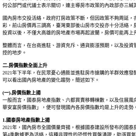
何公部門或代議士表示關切，連主導房市政策的內政部亦三緘
國內房市交投活絡，政府打房政策不斷，但因政策不夠周延，
彩，前山房價再三調高，臺灣東部後山房市交投亦十分活絡，
投資以後，不僅大高雄的房地產市場再起波蘭，房價可能再上
整體而言，在台商進駐、游資充斥、通貨膨漲預期，以及投資
控的地步。
二.房價指數全面上升
2021年下半年，在民眾憂心通膨並進駐房市搶購的羊群效應
可以看出國內房地產的變化趨勢，簡述如下。
(一).房價指數上揚
一般而言，國泰房地產指數、六都買賣移轉棟數，以及住展風向
華安富房價指數」，便可發現國內各房價指數均是上升的走勢
1.國泰房地產指數上揚
2021年，國內房市全國價量齊揚，根據國泰建設所發布的國泰房
第4季數據更為活絡，這種非理性的恐慌性買盤湧現，助漲買