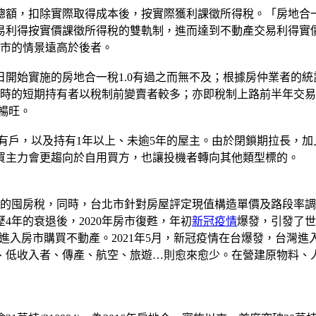
總額，扣除實際取得成本後，按實際獲利課徵所得稅。「房地合
利得按實價課徵所得稅的雙軌制，進而達到不動產交易利得實價課
響房市的情景遠高於後者。
日開始實施的房地合一稅1.0有過之而無不及；根據房仲業者的統計，
1.0時的短期持有者以稅制前變賣者較多；亦即稅制上路前半年交易
更暢旺。
持有戶，以及持有1年以上、未逾5年的屋主。由於閉鎖期拉長，
買主力會更趨向於自用買方，也讓投機者轉向其他類型標的。
施的囤房稅，同時，台北市針對房屋評定現值構造單價及路段率調整
年的衰退後，2020年房市復甦，年初
新冠疫情
爆發，引發了世
進入房市購買不動產。2021年5月，新冠疫情在台爆發，台灣
、低收入者、傳產、航空、旅遊…則愈來愈少。在營建原物料、