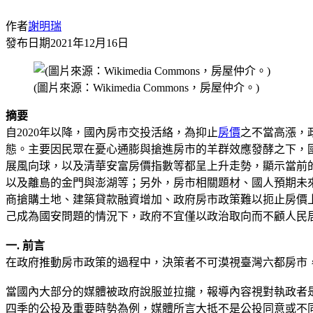
作者
謝明瑞
發布日期
2021年12月16日
(圖片來源：Wikimedia Commons，房屋仲介。)
摘要
自2020年以降，國內房市交投活絡，為抑止
房價
之不當高漲，
態。主要因民眾在憂心通膨與搶進房市的羊群效應發酵之下，
展風向球，以及清華安富房價指數等都呈上升走勢，顯示當前
以及離島的金門與澎湖等；另外，房市相關題材、國人預期未
商搶購土地、建築貸款融資增加、政府房市政策難以扼止房價
己成為國安問題的情況下，政府不宜僅以政治取向而不顧人民
一. 前言
在政府推動房市政策的過程中，決策者不可漠視臺灣六都房市
當國內大部分的媒體被政府說服並拉攏，報導內容視對執政者是
四季的公投及重要時勢為例，媒體所言大抵不是公投同意或不