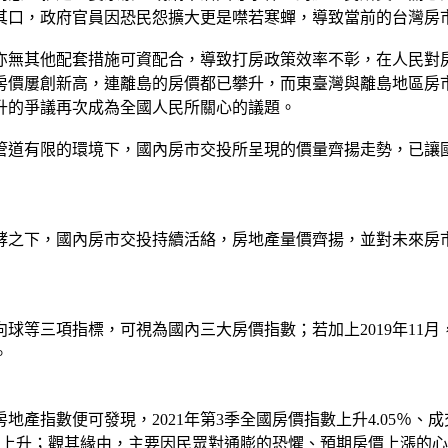
其口，政府官員因恐民怨擴大更是噤若寒蟬，導致當前的台灣房
亦無其他配套措施可資配合，導致打房政策效率不彰，在人民對
房價屢創新高，連離島的房價都已攀升，而東臺灣與離島地區房
升的爭議再次成為全國人民所關心的議題。
管道有限的環境下，國內房市交投所呈現的價量齊揚走勢，已讓
發酵之下，國內房市交投持續活絡，房地產量價齊揚，並對未來
球等三項指標，可視為國內三大房價指數；若加上2019年11
。
地產指數便可發現，2021年第3季全國房價指數上升4.05％、
氣上升；觀其緣由，主要因民眾對通膨的恐懼、預期房價上漲的