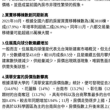
價格，並造成當前國內房市非理性繁榮的假象。
2.買賣移轉棟數創同期新高
2021年10月，根據全國六都的房屋買賣移轉棟數為2萬3810
成(17.9%)，年增率則超過二成(26.9%)。同年11月，六
移總量可能超過35萬棟大關。
3.住展風向球分數連續增加
一般而言，住展風向球僅是代表北台灣新建案市場概況，但北台灣的
月，分數續增至43.6分，較10月成長0.5分，且是連續五
建案數快速減少，供給量減少，房價出現跳漲現象，唯銷售面
供需失衡狀態。
4.清華安富的房價指數攀高
根據清華大學的「清華安富的房價指數」統計，便可發現從去202
（14.6％）、花蓮縣（14％）、台南市（13.2％）、彰化縣
題材的台南奪冠（13.2％），具有中科以及台商聚集最多的台
加0.43%，較去年同期增加3.94%；11月，房價走勢逐步上揚，
亦高於以科學園區為主的台南與台中，房價指數上升後來居上(