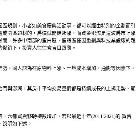
園區規劃，小者如美食慶典活動等，都可以經由特別的企劃而引
通或園區題材的，房價就開始起漲，而資金氾濫是這波房市上漲
然而，許多中南部的蛋白區、蛋殼區僅因重劃與科技業設廠的題
的促銷下，投資人往往會盲目跟隨。
揚走勢，國人認為在原物料上漲、土地成本增加、通膨等因素下，
的金門與澎湖，其房市平均交易量價都是持續成長的上揚走勢，顯
買賣移轉棟數增加，若以最近十年(2011-2021)的 買賣
，說明如下述。