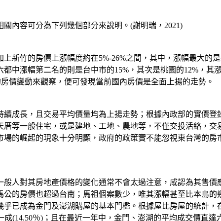
內容可分為下列幾個部分來說明。(謝明瑞，2021)
加上新竹的房價上漲幅度約在5%-26%之間，其中，漲幅最大的是
都中漲幅第二名的則是台中市的15%，其次是桃園的12%，其
的房價變動來觀察，便可發現當前國內房價是全面上揚的走勢。
持續成長，且交易平均價量均為上揚走勢；根據內政部的實價登
天厝等一般住宅，或是建地、工地、農地等，不僅交投活絡，交
市場的崛起的現象十分明顯，政府的政策實不能忽視東台灣的房
一般人對其房地產價格的變化通常不會太過注意，咸認為其售價
馬公的房價也超過台南；馬祖個案數少，唯其漲幅甚至比本島的
元幾乎已成為金門及澎湖購屋的基本門檻。根據屋比房屋的統計，在最近
長率超過一成(14.50％)；且在最近一年中，金門、澎湖的平均成交