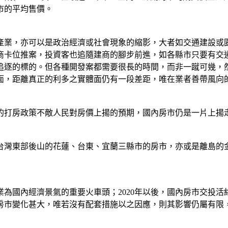
市的平均售價。
產業，亦可以是政治經濟或社會現象的縮影，大者如交通建設或
商卡位推案，投資客也追隨建商的腳步前進，如各縣市只要有交
追逐的標的。但各種開發案都需要很長的時間，而非一蹴可幾，
面，距離真正的利多之實體面仍有一段差距，唯在業者善帶風向
連串的打房政策不敵人民對房價上揚的預期，國內房市仍是一片上
是台灣東部後山的花蓮、台東、宜蘭三縣市的房市，亦或是離島
內經濟景氣的重要火車頭；2020年以後，國內房市交投活絡，六都
房市變化甚大，唯若沒有配套措施以之因應，則其影響仍屬有限