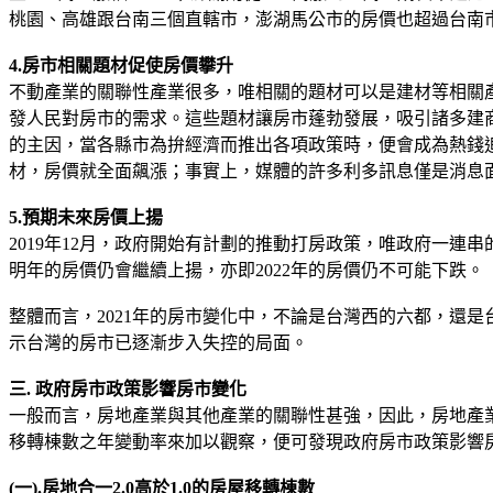
桃園、高雄跟台南三個直轄市，澎湖馬公市的房價也超過台南
4.房市相關題材促使房價攀升
不動產業的關聯性產業很多，唯相關的題材可以是建材等相關
發人民對房市的需求。這些題材讓房市蓬勃發展，吸引諸多建
的主因，當各縣市為拚經濟而推出各項政策時，便會成為熱錢
材，房價就全面飆漲；事實上，媒體的許多利多訊息僅是消息
5.預期未來房價上揚
2019年12月，政府開始有計劃的推動打房政策，唯政府一
明年的房價仍會繼續上揚，亦即2022年的房價仍不可能下跌。
整體而言，2021年的房市變化中，不論是台灣西的六都，還
示台灣的房市已逐漸步入失控的局面。
三. 政府房市政策影響房市變化
一般而言，房地產業與其他產業的關聯性甚強，因此，房地產業為國
移轉棟數之年變動率來加以觀察，便可發現政府房市政策影響
(一).房地合一2.0高於1.0的房屋移轉棟數