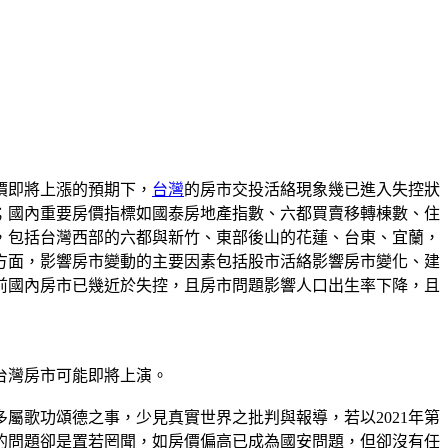
價即將上漲的預期下，
台灣
的房市交投活絡現象幾已進入失控狀
；國內重要房價指標如國泰房地產指數、六都買賣移轉棟數、住
，包括台灣西部的六都與新竹、東部後山的花蓮、台東、宜蘭，
方面，影響房市變動的主要因素包括股市活絡影響房市變化、建
前國內房市已幾近於失控，且房市問題影響人口出生率下降，且
台灣房市可能即將上演。
屬歌功頌德之事，少見真實世界之批判與報導，若以2021年第
的問題卻是置若罔聞，如房價偏高已成為國安問題，但卻沒有任