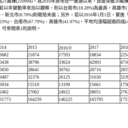
1萬棟(210994)，為2016年房地合一實施以來，首度突破2
，若以年變動率來加以觀察，則以台南市(18.28%)為最高，高雄市
.69%)、新北市(0.70%)則敬陪末座；另外，若以2016年1月1
中市(50.25%)、台南市(67.79%)、高雄市(41.97%)，平地均
)，可參閱表1的說明。
014
2015
2017
201
2016※
6682
21874
17593
18834
225
0438
38796
33624
42903
471
5830
28641
30762
28716
285
9487
32376
26125
31630
323
6934
15510
13199
15661
175
2402
27062
24922
28051
276
01773
164259
146225
165795
175