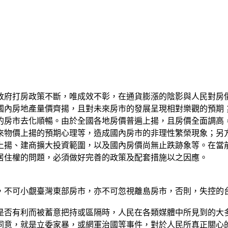
政府打房政策不斷，唯成效不彰，在通貨膨漲的陰影與人民對房
國內房地產量價齊揚，且對未來房市的發展呈現相對樂觀的預期
的房市去化順暢。由於全國各地房價普遍上揚，且房價全面調高
來物價上揚的預期心理等，造成國內房市的非理性繁榮現象；另
上揚、建商擴大投資範圍，以及國內房價尚無止跌跡象等。在當
居住權的問題，必須做好完善的政策及配套措施以之因應。
，不可小覷臺灣東部房市，亦不可忽視離島房市，否則，失控的
否有利而被蓄意把持或區隔時，人民在各類媒體中所見到的大多
同意，就是立委家暴，或網軍治國等事件，對於人民所真正關心