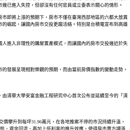
市幾已進入失控，但卻沒有任何官員或立委表示關心的情形。
房市即將上漲的預期下，房市不僅在臺灣西部地區的六都大放異
市的崛起，讓國內房市交投更趨活絡。特別是台積電宣布到高雄
國人進入非理性的購屋置產模式，而讓國內的房市交投幾近於失
房市的發展呈現相對樂觀的預期，而由當前房價指數的變動走勢，
月，由清華大學安富金融工程研究中心首次公布並延續至今的「清
成交價攀升到每坪31.96萬元，在各地推案不停的市況持續升溫，
心態、資金回流、再加上低利率的推升效應，使得房市賣方調漲