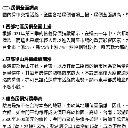
(二).房價全面調高
國內房市交投活絡，全國各地房價普遍上揚，房價全面調高，相關
1.西部地區房價全面上揚
根據2021年第三季的信義房價指數顯示，在過去一年中，六都
備款，而這也是讓年輕人難以進入購屋市場的重要影響因素。六
台北市上漲5%，新北市上漲7%，漲幅相對較小，唯若就六都
2.東部後山房價繼續調漲
臺灣東部後山花蓮、台東，以及宜蘭三縣市的房市因為交易量
易量價中，其每年房價的漲幅愈來愈大，不論是高樓大廈或透
漲的房價，亦可見證花蓮房市活絡的走勢。顯示東半部房地產
不容小覻。
3.離島房價持續攀高
離島是指不在台灣本島的地區，由於其地理位置偏離，因此，
六都，如金門平均每坪成交價已高於桃園、高雄、台南；澎湖
2500至3000萬元的價位；金門市區的房價亦如是，房價千萬
至19.7萬，漲幅7.65%；澎湖則從13.1萬漲到15萬，成