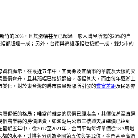
新竹的26%，且其漲幅甚至已超過一般人購屋所需的20%的自
漲幅都超過一成；另外，台南與高雄漲幅也接近一成，雙北市的
錄資料顯示，在最近五年中，宜蘭縣及宜蘭市的華廈及大樓的交
易量價齊升，且其漲幅已接近翻倍，漲幅甚大，而由每年逐漸上
市變化，對於東台灣的房市價量超漲所引發的
貧富差距
及民怨亦
應屬偏低的格局；唯當前離島的房價已經走高，其價位甚至直逼
幾個農業縣的房價還貴，如澎湖馬公市三樓透天厝總價已達到
五年中，從2017至2021年，金門平均每坪單價從18.3萬增
價直達六都的水平，其排名分別為全國第五位與第12位，金門甚至高過