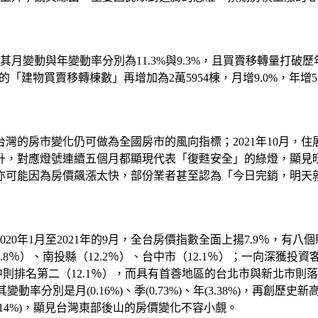
棟，其月變動與年變動率分別為11.3%與9.3%，且買賣移轉量打
都交易量的「建物買賣移轉棟數」再增加為2萬5954棟，月增9.0%
房市變化仍可做為全國房市的風向指標；2021年10月，住展風向
個月攀升，對應燈號連續五個月都顯現代表「復甦安全」的綠燈，
亦可能因為房價飆漲太快，部份業者甚至認為「今日完銷，明天
0年1月至2021年的9月，全台房價指數全面上揚7.9％，有八個
（12.8％）、南投縣（12.2％）、台中市（12.1％）；一向
中則排名第二（12.1％），而具有首善地區的台北市與新北市則
其變動率分別是月(0.16%)、季(0.73%)、年(3.38%)，
14%)，顯見台灣東部後山的房價變化不容小覻。