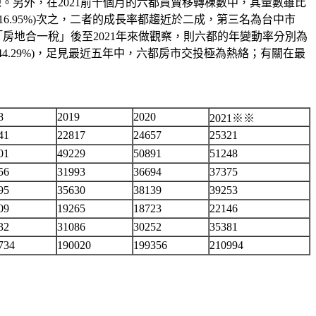
0萬棟。另外，在2021前十個月的六都買賣移轉棟數中，其量數雖比
(16.95%)次之，二者的成長率都趨近於二成，第三名為台中市
日，實施「房地合一稅」後至2021年來做觀察，則六都的年變動率分別為
漲幅超過四成(44.29%)，足見最近五年中，六都房市交投極為熱絡；有關在最
8
2019
2020
2021※※
41
22817
24657
25321
01
49229
50891
51248
56
31993
36694
37375
95
35630
38139
39253
09
19265
18723
22146
32
31086
30252
35381
734
190020
199356
210994