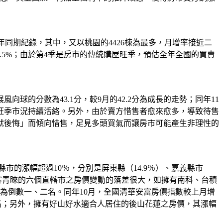
破歷年同期紀錄，其中，又以桃園的4426棟為最多，月增率接近二
，年增5.5%；由於第4季是房市的傳統購屋旺季，預估全年全國的買賣
球的分數為43.1分，較9月的42.2分為成長的走勢；同年11
顯見旺季市況持續活絡。另外，由於賣方惜售者愈來愈多，導致待售
就後悔」而傾向惜售，足見多頭買氣而讓房市可能產生非理性的
縣市的漲幅超過10％，分別是屏東縣（14.9％）、嘉義縣市
深獲投資客青睞的六個直轄市之房價變動的落差很大，如擁有南科、台積
落為倒數一、二名。同年10月，全國清華安富房價指數較上月增
再創歷史新高；另外，擁有好山好水適合人居住的後山花蓮之房價，其漲幅