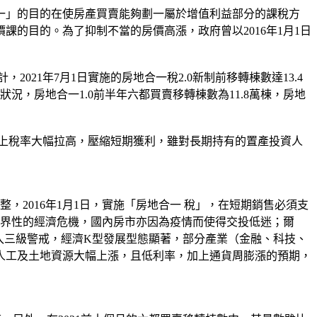
一」的目的在使房產買賣能夠劃一屬於增值利益部分的課稅方
的目的。為了抑制不當的房價高漲，政府曾以2016年1月1日
2021年7月1日實施的房地合一稅2.0新制前移轉棟數達13.4
狀況，房地合一1.0前半年六都買賣移轉棟數為11.8萬棟，房地
加上稅率大幅拉高，壓縮短期獲利，雖對長期持有的置產投資人
，2016年1月1日，實施「房地合一 稅」，在短期銷售必須支
界性的經濟危機，國內房市亦因為疫情而使得交投低迷；爾
進入三級警戒，經濟K型發展型態顯著，部分產業（金融、科技、
人工及土地資源大幅上漲，且低利率，加上通貨周膨漲的預期，