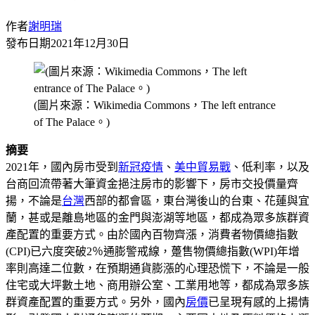
作者
謝明瑞
發布日期
2021年12月30日
(圖片來源：Wikimedia Commons，The left entrance
of The Palace。)
摘要
2021年，國內房市受到
新冠疫情
、
美中貿易戰
、低利率，以及
台商回流帶著大筆資金挹注房市的影響下，房市交投價量齊
揚，不論是
台灣
西部的都會區，東台灣後山的台東、花蓮與宜
蘭，甚或是離島地區的金門與澎湖等地區，都成為眾多族群資
產配置的重要方式。由於國內百物齊漲，消費者物價總指數
(CPI)已六度突破2％通膨警戒線，躉售物價總指數(WPI)年增
率則高達二位數，在預期通貨膨漲的心理恐慌下，不論是一般
住宅或大坪數土地、商用辦公室、工業用地等，都成為眾多族
群資產配置的重要方式。另外，國內
房價
已呈現有感的上揚情