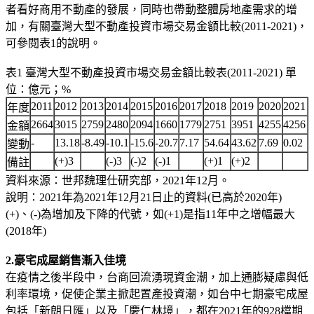
者看好商用不動產的發展，同時也帶動整體房地產需求的增
加，有關臺灣大型不動產投資市場交易金額比較(2011-2021)，
可參閱表1的說明。
表1 臺灣大型不動產投資市場交易金額比較表(2011-2021) 單
位：億元；%
2011
2012
2013
2014
2015
2016
2017
2018
2019
2020
2021
年度
2664
3015
2759
2480
2094
1660
1779
2751
3951
4255
4256
金額
-
13.18
-8.49
-10.1
-15.6
-20.7
7.17
54.64
43.62
7.69
0.02
變動
(+)3
(-)3
(-)2
(-)1
(+)1
(+)2
備註
資料來源：世邦魏理仕研究部，2021年12月。
說明：2021年為2021年12月21日止的資料(已高於2020年)
(+)、(-)為增加及下降的代號，如(+1)是指11年中之增幅最大
(2018年)
2.豪宅成屋銷售漸入佳境
在疫情之後半段中，台商回流湧現資金潮，加上通膨疑慮與低
利率環境，促使企業主掀起置產投資潮，如台中七期豪宅成屋
包括「新朗日匯」以及「慶仁林境」，都在2021年的928檔期