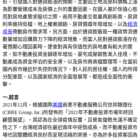
形，引發國人對通貨膨漲的預期，主要因土地及原料價格上漲
為影響營建成本及房價上升的重要因素，在國人基於保值心態
而對房地產需求殷切之際，商用不動產交易量再創新高、房貸
利率維持低檔、地上權案順銷、房貸償還年限增加，以及
經濟
成長
帶動房市需求等。另方面，由於通貨膨脹是一種貨幣流通
數量增加且購買力下降的經濟現象，而當人民對通貨膨漲存在
著預期心理因素時，便會對具有保值性的房地產有較大的需
求，如不動產投資金額逐年增加、豪宅成屋銷售漸入佳境、不
動產成為資金停泊的安全港，以及房市將高檔整理等。在當前
國內房市幾近於失控的情況下，對人民的居住權，國人的所得
分配差距，以及國家經濟的全面發展等，都造成全面性的衝
擊。
一.前言
2021年12月，根據國際
美國
商業不動產服務公司世邦魏理仕
(CBRE Group, Inc.)所發佈的「2021年不動產投資市場年終回
顧暨展望」，其認為在全球疫情反覆，且景氣復甦充滿不確定
性之下，台灣經濟卻在最近兩年中逆勢成長，而不動產投資市
場也因整體經濟良好而呈現活絡的榮景，亦為許多投資客因為