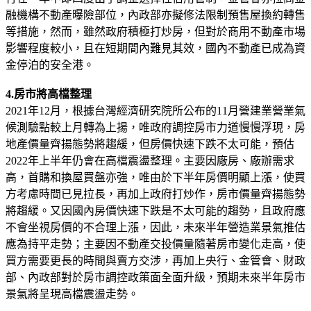
融機構不動產曝險部位，內政部亦擬修法限制預售屋換約轉售
等措施，然而，雖然政府積極打炒房，但對於商用不動產市場
影響程度較小，且在短期間內難見其效，國內不動產已成為資
金停泊的安全港。
4.房市將高檔整理
2021年12月，根據台灣經濟研究院所公布的11月營建業營業氣
候測驗點較上月轉為上揚，唯政府調控房市力道慢慢浮現，房
地產價量齊揚態勢將趨緩，但房價快速下跌不太可能，預估
2022年上半年仍會在高檔震盪整理。主要因廠房、廠辦需求
高，首購和換屋買盤亦強，唯由於下半年房價明顯上漲，使買
方考慮時間已見拉長，再加上政府打炒作，房市價量齊揚態勢
將趨緩。又因國內房價快速下跌是不太可能的趨勢，且政府應
不會坐視房價的不合理上漲，因此，未來半年營造業景氣推估
應為持平走勢；主要因不動產交投價量隨著房市變化走高，使
買方需要更長的時間與賣方交涉，再加上央行、金管會、財政
部、內政部對於房市調控政策面全面升級，預期未來半年房市
景氣將呈現高檔震盪走勢。