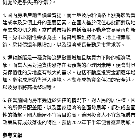
仍處於近乎失控的情形。
4. 國內房地產銷售價量齊揚，而土地及原料價格上漲為影響營
建成本及房價上升的重要因素，在國人基於保值心態而對房地
產需求殷切之際，當前房市特性包括商用不動產交易量再創新
高、房市以剛性需求為主、房貸利率維持低檔、地上權案順
銷、房貸償還年限增加，以及經濟成長帶動房市需求等。
5. 通貨膨脹是一種貨幣流通數量增加且購買力下降的經濟現
象，而當人民對通貨膨漲存在著預期的心理因素時，便會對具
有保值性的房地產有較大的需求。包括不動產投資金額逐年增
加、豪宅成屋銷售漸入佳境、不動產成為資金停泊的安全港，
以及房市將高檔整理等。
6. 在當前國內房市幾近於失控的情況下，對人民的居住權，國
人的所得分配差距，以及國家經濟的全面發展等，都造成全面
性的衝擊。國人購屋不宜盲目追高，蓋因投資人不宜忽視房市
政策具有成效落後的特性，預估2022年下半年便會逐漸明顯。
參考文獻