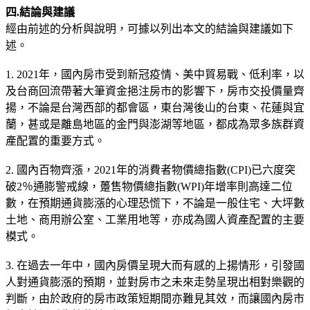
四.結論與建議
經由前述的分析與說明，可據以列出本文的結論與建議如下
述。
1. 2021年，國內房市受到新冠疫情、美中貿易戰、低利率，以
及台商回流帶著大筆資金挹注房市的影響下，房市交投價量齊
揚，不論是台灣西部的都會區，東台灣後山的台東、花蓮與宜
蘭，甚或是離島地區的金門與澎湖等地區，都成為眾多族群資
產配置的重要方式。
2. 國內百物齊漲，2021年的消費者物價總指數(CPI)已六度突
破2％通膨警戒線，躉售物價總指數(WPI)年增率則高達二位
數，在預期通貨膨漲的心理恐慌下，不論是一般住宅、大坪數
土地、商用辦公室、工業用地等，亦成為國人資產配置的主要
模式。
3. 在過去一年中，國內房價呈現大而有感的上揚情形，引發國
人對通貨膨漲的預期，並對房市之未來走勢呈現出相對樂觀的
判斷，由於政府的房市政策短期間亦難見其效，而讓國內房市