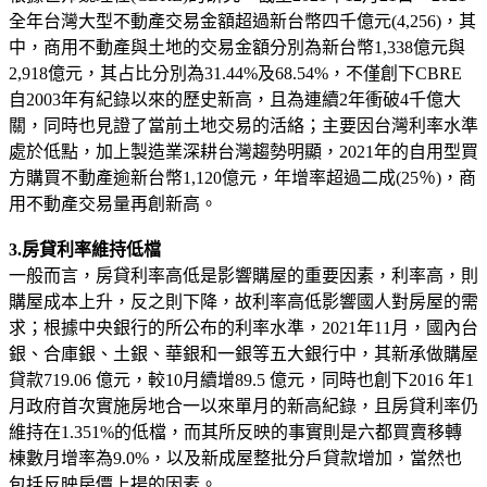
全年台灣大型不動產交易金額超過新台幣四千億元(4,256)，其
中，商用不動產與土地的交易金額分別為新台幣1,338億元與
2,918億元，其占比分別為31.44%及68.54%，不僅創下CBRE
自2003年有紀錄以來的歷史新高，且為連續2年衝破4千億大
關，同時也見證了當前土地交易的活絡；主要因台灣利率水準
處於低點，加上製造業深耕台灣趨勢明顯，2021年的自用型買
方購買不動產逾新台幣1,120億元，年增率超過二成(25％)，商
用不動產交易量再創新高。
3.房貸利率維持低檔
一般而言，房貸利率高低是影響購屋的重要因素，利率高，則
購屋成本上升，反之則下降，故利率高低影響國人對房屋的需
求；根據中央銀行的所公布的利率水準，2021年11月，國內台
銀、合庫銀、土銀、華銀和一銀等五大銀行中，其新承做購屋
貸款719.06 億元，較10月續增89.5 億元，同時也創下2016 年1
月政府首次實施房地合一以來單月的新高紀錄，且房貸利率仍
維持在1.351%的低檔，而其所反映的事實則是六都買賣移轉
棟數月增率為9.0%，以及新成屋整批分戶貸款增加，當然也
包括反映房價上揚的因素。