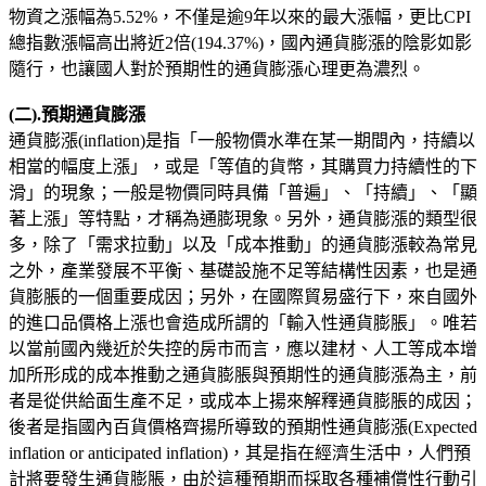
物資之漲幅為5.52%，不僅是逾9年以來的最大漲幅，更比CPI
總指數漲幅高出將近2倍(194.37%)，國內通貨膨漲的陰影如影
隨行，也讓國人對於預期性的通貨膨漲心理更為濃烈。
(二).預期通貨膨漲
通貨膨漲(inflation)是指「一般物價水準在某一期間內，持續以
相當的幅度上漲」，或是「等值的貨幣，其購買力持續性的下
滑」的現象；一般是物價同時具備「普遍」、「持續」、「顯
著上漲」等特點，才稱為通膨現象。另外，通貨膨漲的類型很
多，除了「需求拉動」以及「成本推動」的通貨膨漲較為常見
之外，產業發展不平衡、基礎設施不足等結構性因素，也是通
貨膨脹的一個重要成因；另外，在國際貿易盛行下，來自國外
的進口品價格上漲也會造成所謂的「輸入性通貨膨脹」。唯若
以當前國內幾近於失控的房市而言，應以建材、人工等成本增
加所形成的成本推動之通貨膨脹與預期性的通貨膨漲為主，前
者是從供給面生產不足，或成本上揚來解釋通貨膨脹的成因；
後者是指國內百貨價格齊揚所導致的預期性通貨膨漲(Expected
inflation or anticipated inflation)，其是指在經濟生活中，人們預
計將要發生通貨膨脹，由於這種預期而採取各種補償性行動引