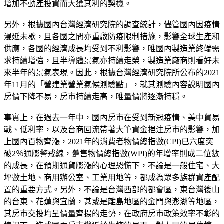
增加不動產投資而大獲其利的契機。
另外，根據國內台灣經濟研究院的調查統計，儘管國內因疫情
漫延未歇，且各國之間亦重啟防疫限制措施，影響全球生產和
供應，各國的經濟成長均受到不利影響，唯國內製造業終端需
求持續增強，且半導體景氣亦持續走榮，製造業廠商則看好未
來半年的景氣表現。因此，根據台灣經濟研究院所公布的2021
年11月的「營建業營業氣候測驗點」，就其測驗內容說明國內
房價下降不易，房市持續走高，唯量價將逐漸持穩。
事實上，在過去一年中，國內房市在受到新冠疫情、美中貿易
戰、低利率，以及台商回流帶著大筆資金挹注房市的影響，加
上國內百物齊漲，2021年的消費者物價總指數(CPI)已六度突
破2％通膨警戒線，躉售物價總指數(WPI)的年增率則成二位數
的成長，在預期通貨膨漲的心理恐慌下，不論是一般住宅、大
坪數土地、商用辦公室、工業用地等，都成為眾多族群資產配
置的重要方式。另外，不論是台灣西部的都會區，東台灣後山
的台東、花蓮與宜蘭，甚或是離島地區的金門與澎湖等地區，
其房市交投均呈價量齊揚的走勢，在政府房市政策效率不彰的