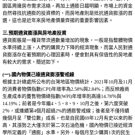
園區周邊房市需求活絡，再加上通膨日趨明顯，市場上的資金
自然尋找抗通膨的投資標的，而房地產則是抵抗通貨膨漲的首
選，這也是近年來房地產價量齊揚的重要影響因素。
三.預期通貨膨漲與房地產投資
通貨膨脹是一種貨幣流通數量增加的現象，一般是指整體物價
水準持續上漲，人們的購買力下降的經濟現象，而當人民對通
貨膨漲存在著預期的心理因素時，便會對具有保值性的房地產
有較大的需求，簡述如下。
(一).國內物價己達通貨膨漲警戒線
根據主計總處所公布的台灣地區物價統計，2021年10月及11月
的消費者物價指數(CPI)年增率為2.58%與2.84%；而反映廠商
生產成本的躉售物價總指數(WPI)年增率則高達14.78％與
14.19%；前者是今年繼4、5、8、9、10月之後，第六度突破
2％，或連續第4個月超過2%的通膨警戒線；後者是不僅持續
幾個月呈「雙位數」成長，也是自民國69年12月有史以來的新
高，其漲勢之大僅次於第二次石油危機，國內物價已接近經濟
學所定義的「通膨」水準。另外，每個月至少購買1次的民生