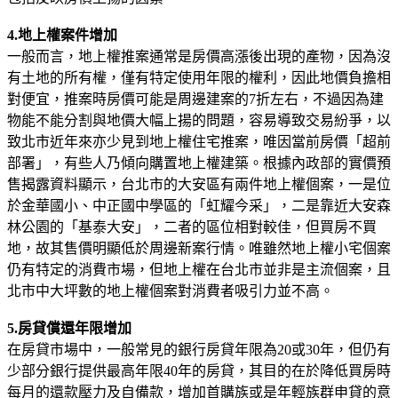
4.地上權案件增加
一般而言，地上權推案通常是房價高漲後出現的產物，因為沒
有土地的所有權，僅有特定使用年限的權利，因此地價負擔相
對便宜，推案時房價可能是周邊建案的7折左右，不過因為建
物能不能分割與地價大幅上揚的問題，容易導致交易紛爭，以
致北市近年來亦少見到地上權住宅推案，唯因當前房價「超前
部署」，有些人乃傾向購置地上權建築。根據內政部的實價預
售揭露資料顯示，台北市的大安區有兩件地上權個案，一是位
於金華國小、中正國中學區的「虹耀今采」，二是靠近大安森
林公園的「基泰大安」，二者的區位相對較佳，但買房不買
地，故其售價明顯低於周邊新案行情。唯雖然地上權小宅個案
仍有特定的消費市場，但地上權在台北市並非是主流個案，且
北市中大坪數的地上權個案對消費者吸引力並不高。
5.房貸償還年限增加
在房貸市場中，一般常見的銀行房貸年限為20或30年，但仍有
少部分銀行提供最高年限40年的房貸，其目的在於降低買房時
每月的還款壓力及自備款，增加首購族或是年輕族群申貸的意