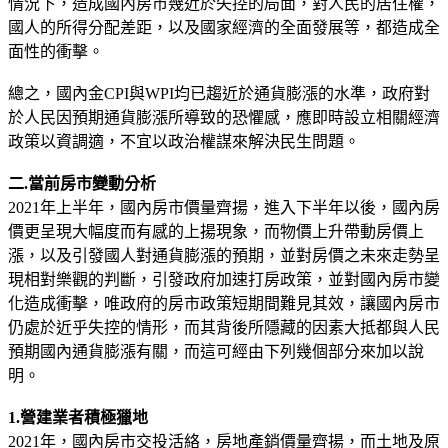
情況下，造成國內房市幾近於失控的局面，對人民的居住權，
國人的所得分配差距，以及國家經濟的全面發展等，都造成全
面性的衝擊。
總之，國內金CPI與WPI均已趨近於通貨膨漲的水準，政府對
於人民因預期通貨膨漲所導致的恐懼感，應即時設立相關經濟
政策以資調適，不宜以政治權謀來解決民生問題。
二.當前房市變動分析
2021年上半年，國內房市價量齊揚，進入下半年以後，國內房
價更呈現大幅度而有感的上揚現象，而物價上升帶動房價上
漲，以及引發國人對通貨膨漲的預期，並對房價之未來走勢呈
現相對樂觀的判斷，引發政府加速打房政策，並對國內房市變
化造成衝擊，唯政府的房市政策短期間難見其效，讓國內房市
仍處於近乎失控的情形，而其背後所隱藏的因素大抵都與人民
預期國內通貨膨漲有關，而這可經由下列幾個部分來加以說
明。
1.營建業者積極獵地
2021年，國內房市交投活絡，房地產銷價量齊揚，而土地及原