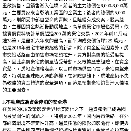
重啟銷售，且銷售漸入佳境。前者的主力總價在6,000-8,000萬
元，主要買家來自彰濱工業區的企業主；後者的總價約5,000
萬元，則頗受中部自營商的青睞，且陸續有成交案。觀其緣
由，主要因資金熱潮帶動房地產，高單價豪宅市場也受惠，依
據實價資料統計單價超過200 萬的豪宅交易，2021年前11月就
達38筆，是最近六年來的最高，而平均成交價每坪229 萬元，
也是2016年豪宅市場緊縮後的新高。除了資金回流因素外，房
市交投活絡而由預售市場領頭拉升，買方對高價的接受度提
高，因此高價豪宅的價量皆受帶動。又根據歷史經驗，在資金
寬鬆下，房地產價格走高，以目前市場供需而言，豪宅買盤未
歇，特別是全球陷入通膨危機，在避險思維下，房地產仍不失
為較佳的資金轉進的安全選項，而這是預期豪宅銷售漸入佳境
的主要因素。
3.不動產成為資金停泊的安全港
在美國的QE政策影響世界經濟變化之下，通貨膨漲已成為國
內最受關注的問題之一，特別是2021年，國內房市活絡，在外
部經濟環境不確定性升高，通貨膨漲的陰影如影隨行，即使央
行在一年中即四度出手調整選擇性信用管制，金管會亦拉高金