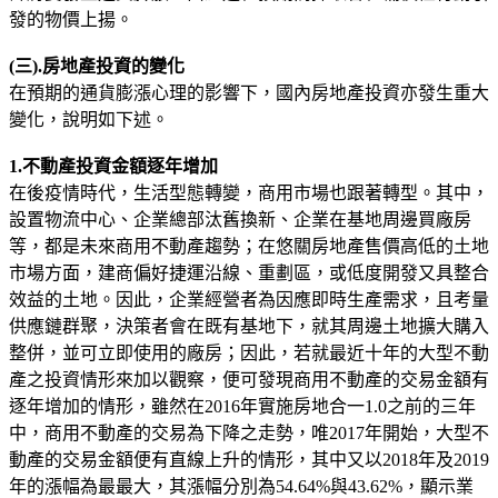
發的物價上揚。
(三).房地產投資的變化
在預期的通貨膨漲心理的影響下，國內房地產投資亦發生重大
變化，說明如下述。
1.不動產投資金額逐年增加
在後疫情時代，生活型態轉變，商用市場也跟著轉型。其中，
設置物流中心、企業總部汰舊換新、企業在基地周邊買廠房
等，都是未來商用不動產趨勢；在悠關房地產售價高低的土地
市場方面，建商偏好捷運沿線、重劃區，或低度開發又具整合
效益的土地。因此，企業經營者為因應即時生產需求，且考量
供應鏈群聚，決策者會在既有基地下，就其周邊土地擴大購入
整併，並可立即使用的廠房；因此，若就最近十年的大型不動
產之投資情形來加以觀察，便可發現商用不動產的交易金額有
逐年增加的情形，雖然在2016年實施房地合一1.0之前的三年
中，商用不動產的交易為下降之走勢，唯2017年開始，大型不
動產的交易金額便有直線上升的情形，其中又以2018年及2019
年的漲幅為最最大，其漲幅分別為54.64%與43.62%，顯示業