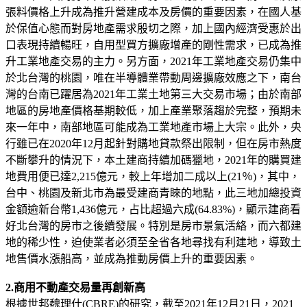
張料價格上升成為推升營建成本及房價的重要因素，在國人基
於保值心態而對房地產需求殷切之際，加上國內經濟受惠於出
口表現持續暢旺，自用型買方擴廠增產的剛性需求，已成為推
升工業地產交易的主力。另方面，2021年工業地產交易仍集中
於北台灣的桃園，唯在半導體業帶動周邊擴廠效應之下，南台
灣的台南已躍居為2021年工業土地第三大交易市場；由於南部
地區的房地產價格基期較低，加上產業聚落趨於完整，預期未
來一年中，南部地區可能成為工業地產市場上大宗。此外，央
行雖已在2020年12月起針對購地貸款祭出限制，但在房市熱度
不斷攀升的情況下，本土建商持續加碼獵地，2021年的購買建
地費用便已達2,215億元，較上年增加二成以上(21％)，其中，
台中、桃園及新北市為最受建商青睞的地點，此三地加總投資
金額逾新台幣1,436億元，占比超過六成(64.83%)，顯示建商看
好北台灣的房市之後續發展。特別是房市景氣活絡，而六都建
地的稀少性，迫使業者必須至全省各地尋找有利建地，導致土
地售價水漲船高，並成為推動房價上升的重要因素。
2.商用不動產交易量再創新高
根據世邦魏理仕(CBRE)的研究，截至2021年12月21日，2021