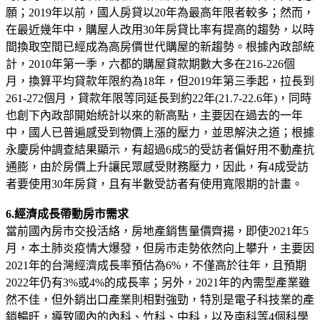
願；2019年以前，國人房貸以20年為最高年限者較多；然而，
在最近幾年中，購屋人改用30年房貸比率有提高的趨勢，以時
間換取空間已經成為高房價世代購屋的新趨勢。根據內政部統
計，2010年第一季，六都的購屋貸款期數大多在216-226個
月，換算平均貸款年限約為18年，但2019年第三季起，拉長到
261-272個月，貸款年限等同延長到約22年(21.7-22.6年)，同時
也創下內政部開始統計以來的新高點，主要因在過去的一年
中，國人已普遍感受到物價上漲的壓力，並思解決之道；根據
永慶房仲調查結果顯示，有超過6成5的受訪者偏好用不動產抗
通膨，由於房價上升讓民眾感受財務壓力，因此，有4成受訪
者要使用30年房貸，且有半數受訪者有使用寬限期的計畫。
6.經濟成長帶動房市需求
當前國內房市交投活絡，房地產銷售量價齊揚，即使2021年5
月，本土肺炎疫情大爆發，但房市走勢依然向上攀升，主要因
2021年的台灣經濟成長率預估為6%，不僅高於往年，且預期
2022年仍有3%或4%的成長率；另外，2021年的內需型產業雖
然不佳，但外銷出口產業則相對強勁，特別是電子科技業的產
銷暢旺，導致國內的內科、竹科、中科，以及南科等4個科學