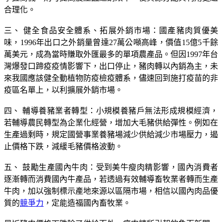
合理化。
三、 健全食品安全體系、拓展外銷市場：國產豬肉質優美
味，1996年出口之外銷量曾達27萬公噸高峰，價值15億5千餘
萬美元，成為當時賺取外匯最多的單項農產品。但因1997年台
灣爆發口蹄疫疫情影響下，出口停止，豬肉轉以內銷為主，未
來我國應該健全動植物防疫檢疫體系，儘速回到施打疫苗的非
疫區名單上，以利擴展外銷市場。
四、 輔導養豬業者轉型：小規模養豬戶無法形成規模經濟，
若輔導農民轉型為企業化經營，增加大毛豬供給彈性。例如在
生產過剩時，規定國營事業養豬場減少供給減少市場壓力，遏
止價格下跌，減緩毛豬價格波動。
五、 鼓勵生產國內牛肉：受到美牛瘦肉精影響，國內消費者
逐漸轉而消費國內牛產品，若透過有效輔導畜牧業者轉而生產
牛肉，加以強制標示產地來源以區隔市場，相信以國內肉品優
質的
競爭力
，定能造福國內畜牧業。