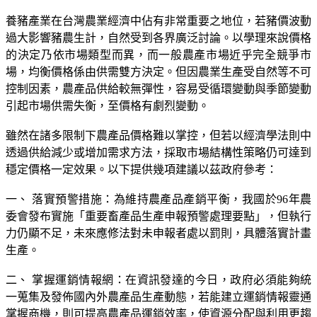
養豬產業在台灣農業經濟中佔有非常重要之地位，若豬價波動
過大影響豬農生計，自然受到各界廣泛討論。以學理來說價格
的決定乃依市場類型而異，而一般農產市場近乎完全競爭市
場，均衡價格係由供需雙方決定。但因農業生產受自然等不可
控制因素，農產品供給較無彈性，容易受循環變動與季節變動
引起市場供需失衡，至價格有劇烈變動。
雖然在諸多限制下農產品價格難以掌控，但若以經濟學法則中
透過供給減少或增加需求方法，採取市場結構性策略仍可達到
穩定價格一定效果。以下提供幾項建議以茲政府參考：
一、 落實預警措施：為維持農產品產銷平衡，我國於96年農
委會發布實施「重要畜產品生產申報預警處理要點」，但執行
力仍顯不足，未來應修法對未申報者處以罰則，具體落實計畫
生產。
二、 掌握運銷情報網：在資訊發達的今日，政府必須能夠統
一蒐集及發佈國內外農產品生產動態，若能建立運銷情報靈通
掌握商機，則可提高農產品運銷效率，使資源分配與利用更趨