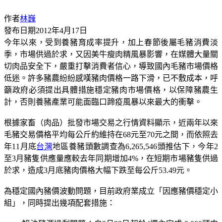
作者
林巍
發布日期
2012年4月17日
今年以來，受到養豬育成率提升，加上春節後屬毛豬消費淡
季，市場供過於求，又因美牛瘦肉精風暴影響，在媒體大量關
切肉品安全下，嚴重打擊消費者信心，導致國內毛豬市場價格
低迷。許多豬農紛紛感嘆豬肉價格一路下滑，已不敷成本，呼
籲政府必須提出具體措施穩定豬肉市場價格，以保障豬農生
計，否則養豬產業可能面臨口蹄疫風暴以來最大的衝擊。
根據家畜（肉品）批發市場交易之行情資料顯示，近兩年以來
毛豬交易價格平均每公斤約維持在68元至70元之間，而依照去
年11月底
台灣
地區養豬頭數調查為6,265,546頭推估下，今年2
至3月豬隻供應量應較去年同期增加4%，在短期市場豬隻供過
於求，造成3月底豬肉價格大幅下跌至每公斤53.49元。
為穩定國內豬價波動問題，目前政府業成立「因應豬價穩定小
組」，同時提出幾項配套措施：