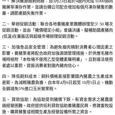
一、 解決豬源過剩問題：自3月23日起於4週內完成 9,000頭肉
豬屠宰凍存作業，並請台糖公司配合增加每個月凍存豬隻的數
量，調節產銷失衡作業。
二、 舉辦促銷活動：聯合各地養豬產業團體辦理至少 50 場次
促銷活動，並由「豬價穩定小組」會議決議，擬補助國產豬肉
(低溫)在量飯店與超級市場辦理促銷活動。
三、 加強食品安全管理：為避免瘦肉精對消費者心理因素之
影響，養豬業者將配合政府加強源頭管理措施，於供應毛豬市
場時檢附「本牧場不使用乙型受體素聲明書」，且對違法使用
者處以重罰，提振消費者對國內豬肉信心。
四、 降低飼料成本：飼料價格直接影響國內豬農之生產成本
甚鉅，為減輕豬農負擔，自本年4月6日起至 10月5日止，機動
全額減免5％進口玉米營業稅。
五、 貸款協助：為協助受到豬價下跌，有資金需求之豬農度
過經營困難，政府提供低利貸款協助養豬農民興、修建畜牧設
施、購買豬隻或相關生產及經營設備所需之資金。