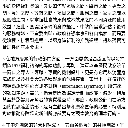
限的身障福利資源，又要如何就區域之間、縣市之間、專業之
間、障別之間、等級之間、項目之間、服務之間、家庭之間以
及個體之間，以拿捏社會效果與成本效果之間不同資源的使用
效益？准此，無論是前端的身障鑑定、中端的需求評估；後端
的服務輸送，不宜委由縣市政府各憑本事和各自摸索，而是要
從流程、排程到進程，以讓身障新制的推動過程，得以落實可
管理性的基本要求。
3.在地方層級的行政部門方面：一方面思索是否設置得以發揮
類似1957福利諮詢的專線功能；再則，建置以基層民政系統單
一窗口之專人、專職、專責的機制設計，更是有它用以消彌身
障族群以及社會大眾各種疑慮的危機控管，事實上，在這裡的
癥結點還是在於資訊不對稱（information asymmetry）所帶來
的認知差距，畢竟，倘若是因為鑑定新制而改變、減少、損及
甚至於影響到身障者的實質權益時，那麼，政府公部門在這方
面的資訊落差情形，是有主動出擊和廣為宣傳的必要，特別是
對於推動身障鑑定新制所應該要有之觀念教育的理念行銷。
4.在中介團體的非營利組織，一方面各個障別的身障團體，宜