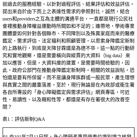
就過去的服務經驗，以針對過程評估、結果評估和效益評估，
提出來自於由下而上之表達性需求的參照對比，誠然，結合
users和providers之互為主體的溝通平台，一直都是現行公民社
會裡推動身障權益運動時所闕如和不足的；連帶地，學術專業
團體要如何針對各個縣市、不同障別以及殊異家庭而來的醫療
鑑定、需求評估、法定福利和照顧管理，以思索身障鑑定新制
的上路執行，到底是天降甘霖還是為德不卒，這一點的行動研
究和實地觀察，還是需要橫向與縱貫的大資料（big data）來
加以應答，但是，大資料庫的建置，是需要時間檢驗的，因
此，政府公部門在推動身障鑑定新制時，相關的效益說帖，恐
怕還是要有所保留，而不是讓身障族群或一般民眾，產生理想
與真實之間的嚴重落差，至於，現行無論是在內政部或衛生署
各自所專設的「身心障礙鑑定與需求評估」網頁專區，可近
性、易讀性、以及親和性等，都還是有存在著很大的改善空
間？
表1：評估新制Q&A
01.自101年7月11日起，身心障礙者專用停車位識別證之核發