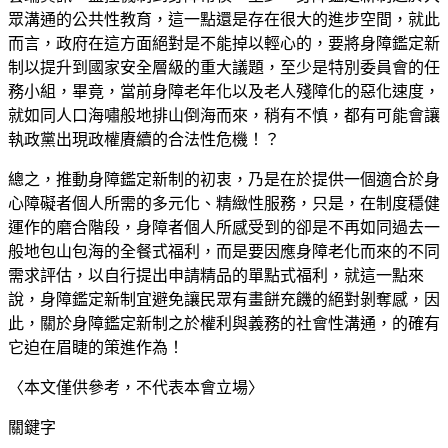
眾溝通的公共性教育，這一點還是存在很大的進步空間，就此
而言，政府在這方面絕對是不能掉以輕心的，要將身障鑑定新
制以提升到國家安全層級的重大議題，至少是特別委員會的任
務小組，畢竟，當前身障老年化以及老人殘障化的惡化速度，
就如同人口海嘯般地排山倒海而來，稍有不慎，都有可能會讓
執政黨出現政權賡續的合法性危機！？
總之，推動身障鑑定新制的初衷，乃是在於提供一個適合於身
心障礙者個人所需的多元化、精緻性服務，只是，在制度穩健
運作的磨合階段，身障者個人所感受到的卻是不再如同過去一
般地包山包海的全餐式福利，而是要因應身障老化而來的不同
需求評估，以自行提出申請精品的單點式福利，就這一點來
說，身障鑑定新制宜避免讓民眾有畫餅充饑的絕對剝奪感，因
此，關於身障鑑定新制之於權利與義務的社會性溝通，的確有
它迫在眉睫的策進作為！
〈本文僅供參考，不代表本會立場〉
關鍵字