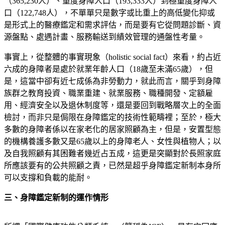
（365,230人）、重度身障人口（193,333人）到極重度身障人
口（122,748人），不單單只是數字或比重上的高低變化抑或
是形式上的醫療鑑定和需求評估，而是要有它從問題診斷、資
源盤點、處遇計畫、服務輸送到績效管理的通盤性考量。
事實上，從整體的事實現象（holistic social fact）來看，約占近
六成的身障者是處於就業年齡人口（18歲至未滿65歲），但
是，這當中卻有近七成係為非勞動力，就此而言，關乎到身障
族群之教育投資、職業重建、就業服務、職種開發、定額雇
用、經濟安全以及退休制度等，還是要回到戰略層次上的全面
檢討，而非只是侷限在身障鑑定的技術性範疇裡；至於，極大
多數的身障者係以在家老化的居家照顧為主，但是，安置型態
的機構養護多數又是65歲以上的身障老人、女性與植物人；以
及自我照顧有其困難者幾近占五成，這更是突顯對於長照家庭
所應該要有的公共照顧之責，已然是超乎身障鑑定新制本身所
可以支撐和負載的能耐。
三、身障鑑定新制的運作情形