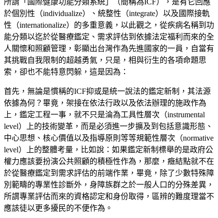
所謂「國際健康功能分類系統」（簡稱為ICF），是有它回應
於個別性（individualize）、統整性（integrate）以及國際接軌
性（internationalize）的多重意義，以此觀之，從疾病名稱到功
能分類以迄於從醫療鑑定、需求評估到依據法定福利而來的全
人關懷和照顧管理，彰顯出台灣作為先進國家的一員，自當有
其挑戰自我限制的超越勇氣，只是，相與衍生的各項命題思
索，卻也不能特意閃躲，這是因為：
首先，無論是慣稱的ICF抑或是統一說法的鑑定新制，其法源
依據為何？畢竟，架接在依法行政以及依法辦理的施政作為
上，鑑定工程一事，就不只是淪為工具性層次（instrumental
level）上的技術變革，而是必須進一步擴及到包括意識形態、
中心思想、核心價值以及指導原則等等規範性層次（normative
level）上的整體考量，比如說：如果鑑定新制標舉的是政府公
權力應該要扮演公共照顧的積極性作為，那麼，癥結點就不在
於從醫療鑑定到需求評估的前端作業，畢竟，除了少數特殊障
別範疇的專業性診斷外，身障族群之於一般人口的分殊差異，
所謂專業評估而來的資格認定和身份取得，區辨的難度理當不
應該徒以更多擾民的不便作為。