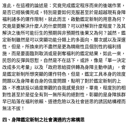
准此，在這裡的論述是：究竟完成鑑定程序而來的後端作業，
是否已經裝備完成，特別是要如何克服甚至於是超越現有身障
福利諸多的運作限制，就此而言，啟動鑑定新制的用意為何？
究竟是要解決什麼人的什麼問題？可以紓解到什麼程度？及其
解決之後所可能衍生的預期與非預期性後果又為何？誠然，鑑
定新制雖然是可以突顯功能分類上的多面向、層次感以及深邃
性，但是，所換來的不盡然是更為精緻性且個別性的福利措
施，而是要面臨到取消或是剝奪福利的鑑定結果，如此一來，
民怨的反彈與怨懟，自然是不在話下，或許，像是「單一決定
改成多元考量」以及「政府恩給提供轉為身障主動申請」，會
是鑑定新制所想突顯的運作特色，但是，鑑定工具本身的效度
問題以及身障者自身的信度問題，點明了對於鑑定新制的上
路，不應該投以過度樂觀的自我感覺良好，畢竟，程度別的相
對性甚至於是從全有到一無所有的絕對性，彰顯的是身障族群
早已陷落在福利依賴、道德危險以及社會迷思的誘因結構裡而
無法不拔！
四、身障鑑定新制之社會溝通的方案構思