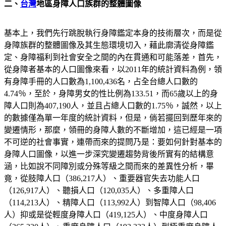
二、
台灣
地區身障人口族群的整體圖像
基本上，我們先行跳脫執行身障鑑定本身的技術層次，而是從
身障族群的整體圖像及其生態環境切入，藉此廓清從身障鑑
定、身障福利到社會安全之間的內在貫通和可能落差，首先，
從身障者基本的人口圖像來看，以2011年的統計資料為例，領
有身障手冊的人口數為1,100,436名，占全台總人口數的
4.74％，至於，身障男女的性比例為133.51，而65歲以上的身
障人口則為407,190人，並且占總人口數的1.75％，誠然，以上
的數據僅為單一年度的統計資料，但是，倘若擺回到歷年來的
變遷情形，那麼，領冊的身障人數的不斷增加，這已經是一項
不可逆的社會事實，連帶而來的提問乃是：要如何針對基本的
身障人口圖像，以進一步深究變遷趨勢背後所實有的結構意
涵，比如說不同障別或分殊等級之間而來的差異性分析，畢
竟，從肢障人口（386,217人）、重要器官失去功能人口
（126,917人）、聽損人口（120,035人）、多重障人口
（114,213人）、精障人口（113,992人）到智障人口（98,406
人）抑或是從輕度身障人口（419,125人）、中度身障人口