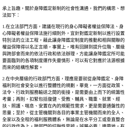
承上旨趣，關於身障鑑定新制的社會性溝通，我們的構思、想
法如下：
1.在立法部門方面，建議在現行的身心障礙者權益保障法、身
心障礙者權益保障法施行細則外，宜針對鑑定新制以進行設置
特別法的立法工程，藉此讓身障鑑定制度的推動和相與關聯的
權益保障得以名正言順，事實上，唯有回歸到提升位階、層級
與跨部會而來的依法行政和依法辦理，方能讓身障鑑定所可能
要面臨到的各項制度運作失靈情形，可以有它對應於法源根據
而來的結構性解套。
2.在中央層級的行政部門方面，理應是要就從身障鑑定、身障
福利到社會安全以進行整體性的規劃，畢竟，一方面從政策、
法令、行政到服務輸送之間的銜接，是需要由上而下的統籌性
考量；再則，扣緊包括復健、受教、輔具、職重、就業、經
扶、照護、喘息、安置在內的規範性需求，更是需要通盤性的
思量；至於，從主管機關到各目的事業主管機關而來的全人、
全家以及全程的福利服務體系，無論是在水平分工或垂直整合
的行政作為上，跨部門的綜融性思辨，誠屬必要；連帶地，有