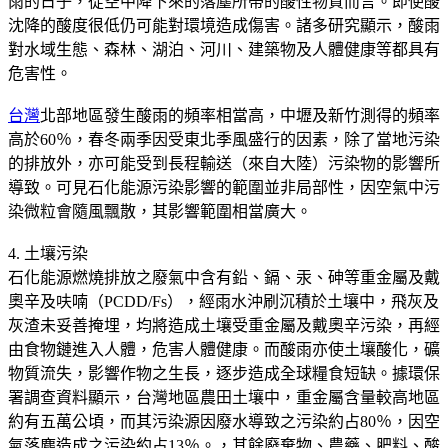
雨的日子，從空中降下來的落塵所帶的酸性物質而言。即使酸
沈降的酸度很低仍可能對環境造成傷害。諸多研究顯示，酸雨
對水域生態、森林、湖泊、河川、建築物及人體健康等都具有
危害性。
台灣
北部地區發生酸雨的頻率相當高，中壢及新竹測得的頻率
高於60％，春冬兩季因受東北季風盛行的因素，除了當地污染
的排放外，亦可能受到長程輸送（來自大陸）污染物的影響所
導致。可見石化能源污染影響的範圍並非局部性，因空氣中污
染微粒會隨風飄散，其影響範圍相當廣大。
4. 土壤污染
石化能源燃燒排放之廢氣中含有鉛、鎘、汞、砷等重金屬及戴
奧辛及呋喃（PCDD/Fs），經雨水沖刷沉積於土壤中，飛灰及
灰渣未妥善掩埋，均將造成土壤受重金屬及戴奧辛污染，再經
由食物鏈進入人體，危害人體健康。而酸雨亦使土壤酸化，礦
物質流失，影響作物之生長，逐步造成全球糧食短缺。據環保
署調查資料顯示，台灣地區農田土壤中，重金屬含量較高地區
約有五萬公頃，而其污染源因廢水導致之污染約占80％，因空
氣落塵造成之污染約占13％。，其餘廢棄物、農藥、肥料、酸