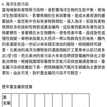
6. 海洋生態污染
當海域被有害物質污染時，會影響海洋生物的生態平衡，使海
洋生態環境惡化，影響魚類的生長與繁殖，造成水產資源的嚴
重損失。當空氣中含有有害物質微粒，落入海洋。若是有害物
質微粒含有放射性物質或重金屬時，這些東西都具有毒性或生
物累積性，會蓄積在水生物體內，使食用者中毒，造成急性或
慢性病變。舉例來說東北大西洋一帶以魚群為生的海鳥，體內
的汞濃度在這一世紀以來有穩定增加的趨勢，經相關研究調
查，北美洲的海洋沈積物汞的濃度相較於工業革命以前已經多
出3至5倍，而北美洲的汞污染大多來自燃煤發電廠所排出之廢
氣沈降物。根據我國環保署歷年空氣污染排放量調查推估，重
金屬污染排放量如下表，燃煤鍋爐與汽電共生鍋爐為主要排放
業別，由此可見，對於重金屬的污染不可輕忽。
歷年重金屬排放量
重
金屬