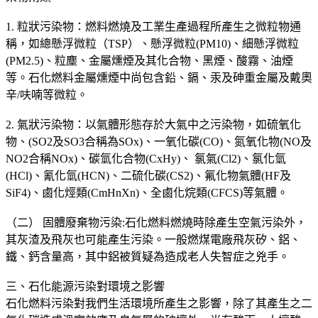
1. 粒狀污染物：燃料燃燒及工業生產過程所產生之微粒物通
稱，如總懸浮微粒（TSP）、懸浮微粒(PM10)、細懸浮微粒
(PM2.5)、粒塵、金屬燻煙及其化合物、黑煙、酸霧、油煙
等。石化燃料金屬燻煙中尚包含鉛、鎘、汞及砷重金屬及戴奧
辛/呋喃等微粒。
2. 氣狀污染物：以氣體形態存於大氣中之污染物，如硫氧化
物、(SO2及SO3合稱為SOx)、一氧化碳(CO)、氮氧化物(NO及
NO2合稱NOx)、碳氫化合物(CxHy)、 氯氣(Cl2)、氯化氫
(HCl)、氰化氫(HCN)、二硫化碳(CS2)、氟化物氣體(HF及
SiF4)、鹵化烴類(CmHnXn)、全鹵化烷類(CFCS)等氣體。
（二） 固體廢棄物污染:石化燃料燃燒時除產生空氣污染外，
其灰渣及飛灰也可能產生污染。一般燃煤電廠飛灰矽、鋁、
鐵、鈣含量高，其中鋁被質疑為造成老人失智症之兇手。
三、石化能源污染對環境之影響
石化燃料污染對我們生活環境所產生之影響，除了其產生之二