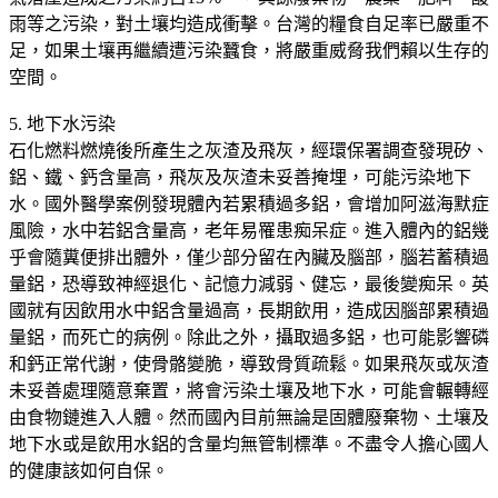
雨等之污染，對土壤均造成衝擊。台灣的糧食自足率已嚴重不
足，如果土壤再繼續遭污染蠶食，將嚴重威脅我們賴以生存的
空間。
5. 地下水污染
石化燃料燃燒後所產生之灰渣及飛灰，經環保署調查發現矽、
鋁、鐵、鈣含量高，飛灰及灰渣未妥善掩埋，可能污染地下
水。國外醫學案例發現體內若累積過多鋁，會增加阿滋海默症
風險，水中若鋁含量高，老年易罹患痴呆症。進入體內的鋁幾
乎會隨糞便排出體外，僅少部分留在內臟及腦部，腦若蓄積過
量鋁，恐導致神經退化、記憶力減弱、健忘，最後變痴呆。英
國就有因飲用水中鋁含量過高，長期飲用，造成因腦部累積過
量鋁，而死亡的病例。除此之外，攝取過多鋁，也可能影響磷
和鈣正常代謝，使骨骼變脆，導致骨質疏鬆。如果飛灰或灰渣
未妥善處理隨意棄置，將會污染土壤及地下水，可能會輾轉經
由食物鏈進入人體。然而國內目前無論是固體廢棄物、土壤及
地下水或是飲用水鋁的含量均無管制標準。不盡令人擔心國人
的健康該如何自保。