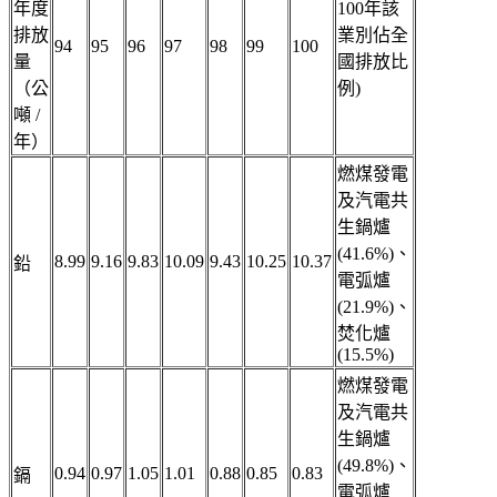
年度
100年該
排放
業別佔全
94
95
96
97
98
99
100
量
國排放比
（公
例)
噸 /
年）
燃煤發電
及汽電共
生鍋爐
(41.6%)、
8.99
9.16
9.83
10.09
9.43
10.25
10.37
鉛
電弧爐
(21.9%)、
焚化爐
(15.5%)
燃煤發電
及汽電共
生鍋爐
(49.8%)、
0.94
0.97
1.05
1.01
0.88
0.85
0.83
鎘
電弧爐