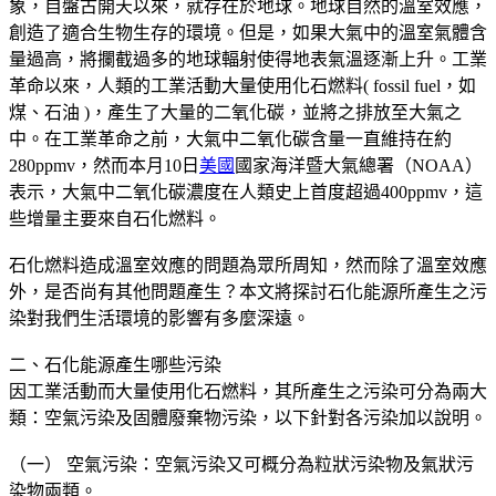
象，自盤古開天以來，就存在於地球。地球自然的溫室效應，
創造了適合生物生存的環境。但是，如果大氣中的溫室氣體含
量過高，將攔截過多的地球輻射使得地表氣溫逐漸上升。工業
革命以來，人類的工業活動大量使用化石燃料( fossil fuel，如
煤、石油 )，產生了大量的二氧化碳，並將之排放至大氣之
中。在工業革命之前，大氣中二氧化碳含量一直維持在約
280ppmv，然而本月10日
美國
國家海洋暨大氣總署（NOAA）
表示，大氣中二氧化碳濃度在人類史上首度超過400ppmv，這
些增量主要來自石化燃料。
石化燃料造成溫室效應的問題為眾所周知，然而除了溫室效應
外，是否尚有其他問題產生？本文將探討石化能源所產生之污
染對我們生活環境的影響有多麼深遠。
二、石化能源產生哪些污染
因工業活動而大量使用化石燃料，其所產生之污染可分為兩大
類：空氣污染及固體廢棄物污染，以下針對各污染加以說明。
（一） 空氣污染：空氣污染又可概分為粒狀污染物及氣狀污
染物兩類。