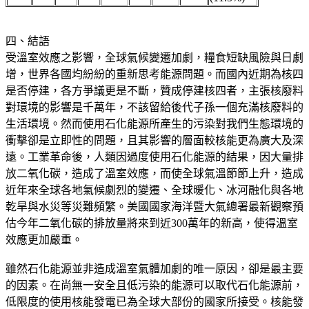
四、結語
受溫室效應之影響，全球氣候變遷加劇，糧食短缺風險與日劇
增，世界各國均紛紛的重新思考能源問題。而國內近期為核四
是否停建，各方爭議更是不斷，贊成停建核四者，主張核廢料
對環境的影響是千萬年，不該留給後代子孫一個充滿核廢料的
生活環境。然而使用石化能源所產生的污染對我們生態環境的
衝擊卻是立即性的問題，且其影響的層面較核能更為廣大及深
遠。工業革命後，人類因過度使用石化能源的結果，因大量排
放二氧化碳，造成了溫室效應，而使全球氣溫節節上升，造成
近年來全球各地氣候劇烈的變遷、全球暖化、冰河融化與各地
乾旱與水災等災難頻繁。美國國家海洋暨大氣總署最新觀察預
估今年二氧化碳的排放量將來到近300萬年的新高，使得溫室
效應更加嚴重。
雖然石化能源並非造成溫室氣體加劇的唯一原因，卻是最主要
的因素。在尚無一安全且低污染的能源可以取代石化能源前，
低限度的使用核能發電已為全球大部份的國家所接受。核能發