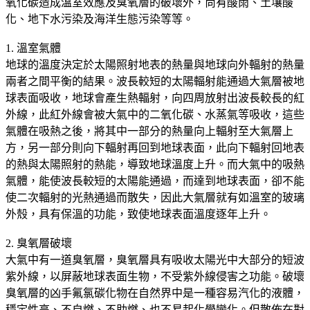
氧化碳造成溫室效應及臭氧層的破壞外，尚有酸雨、土壤酸
化、地下水污染及海洋生態污染等等。
1. 溫室氣體
地球的溫度決定於太陽照射地表的熱量與地球向外輻射的熱量
兩者之間平衡的結果。波長較短的太陽輻射能通過大氣層被地
球表面吸收，地球會產生熱輻射，向四周放射出波長較長的紅
外線，此紅外線會被大氣中的二氧化碳、水蒸氣等吸收，這些
氣體在吸熱之後，將其中一部分的熱量向上輻射至大氣層上
方，另一部分則向下輻射再回到地球表面，此向下輻射回地表
的熱與太陽照射的熱能，導致地球溫度上升。而大氣中的吸熱
氣體，能使波長較短的太陽能通過，而達到地球表面，卻不能
使二次輻射的光熱通過而散失，因此大氣層就有如溫室的玻璃
外殼，具有保溫的功能，致使地球表面溫度逐年上升。
2. 臭氧層破壞
大氣中有一道臭氧層，臭氧層具有吸收太陽光中大部分的短波
紫外線，以屏蔽地球表面生物，不受紫外線侵害之功能。破壞
臭氧層的凶手氟氯碳化物在自然界中是一種容易汽化的液體，
穩定性高、不自燃、不助燃、也不易起化學變化。但散佈在對