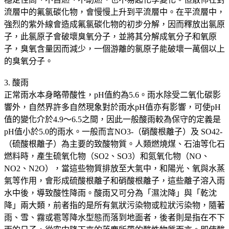
流層中的氟氯碳化物，會慢慢上升到平流層中。在平流層中，
強烈的紫外線會造成氟氯碳化物的初步分解，因而釋放出氯原
子，此氯原子會破壞臭氧分子，並將其分解成氧分子和氧原
子，臭氧含量因而減少，一個游離的氯原子能破壞一萬個以上
的臭氧分子。
3. 酸雨
正常雨水本身略帶酸性，pH值約為5.6。雨水除受二氧化碳影
響外，自然界許多自然現象對於雨水pH值亦有影響，可使pH
值的變化介於4.9～6.5之間，因此一般酸雨較為保守的定義是
pH值小於5.0的雨水。一般而言NO3-（硝酸根離子）及 SO42-
（硫酸根離子）為主要的致酸物質。人類燃燒煤、石油等化石
燃料時，產生硫氧化物（SO2、SO3）和氮氧化物（NO、
NO2、N2O），當這些物質排放至大氣中，和陽光、氧與水蒸
氣等作用，會形成硫酸根離子和硝酸根離子，這些離子溶入雨
水中後，導致酸性降雨。酸雨又可分為「濕沈降」與「乾沈
降」兩大類，前者指的是所有氣狀污染物或粒狀污染物，隨著
雨、雪、霧或雹等降水型態而落到地面者，後者則是指在不下