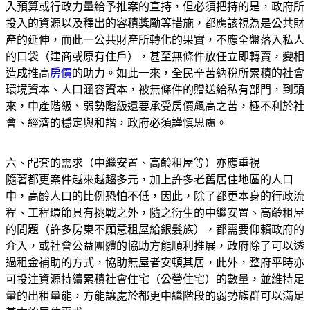
入預算或行政力量給予推案的直持，但必須把持的是，政府所
投入的資源以及釋出的容積獎勵等措施，都應該視為是公共財
產的延伸，而此一公共財產所轉化的果實，不應全盤落入私人
的口袋（建商或原有住戶），甚至無條件放任立即轉賣，變相
造成推高
房價
的助力。如此一來，全民辛苦納稅所累積的社會
環境資本、人口涵容資本，被無條件的贈送給私有部門，到頭
來，中產階級、弱勢階級還要承受房價飆高之苦，極不利於社
會、經濟的穩定與和諧，政府必須謹慎思慮。
六、配套的需求（中繼安置、高齡租屋等）亦應重視
隨著都更案件越來越趨多元，加上許多老舊居住地區的人口
中，高齡人口的比例恐怕不低，因此，除了都更本身的行政流
程、工程環節具有挑戰之外，隨之衍生的中繼安置、高齡租屋
的問題（許多房東不願意租屋給銀髮族），都需要仰賴政府的
介入，或社會公益團體的協助方能順利推展，政府除了可以透
過租金補助的方式，協助無屋者安頓其居，此外，整府平時亦
可投注資源持續累積社會住宅（公營住宅）的數量，並維持足
量的出租量能，方能讓處於都更中繼階段的弱勢族群可以滿足