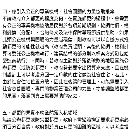
四、應引入公正的專業機構、社會團體的力量協助推案
不論政府介入都更的程度為何，在實施都更的過程中，會需要
有公正的專業機構協助居民對於各項前期規劃、協調估價、權
利變換（分配）、合約條文及法律保障等環節提供幫助，如果
此類公正機構與團體的力量越穩健，則政府可以以自辦方式推
動都更的可能性就越高（政府負責起頭，其後的協調、權利計
算可委託公正機構執行，建築結構的部分則以標案方式發包給
營造商執行）。同時，若政府主動對於落後破敗的地區實施公
辦都更（或防災都更），政府勢必要拿出預算來支應，且在機
制設計上可以考慮分回一定戶數的住宅做為社會住宅，若此，
由於社會住宅位置分散，因此在後續的管理上，可能需要引入
社會慈善團體、專門的物業管理公司的力量，才能讓整體都更
的果實，落實到真正需要幫助的家庭。
五、都更的果實不應全然落入私領域
無論公辦都更或防災型都更，政府不需過渡拘泥要求都更案必
須百分百自償，政府對於真正有更新困難的區域，可以考慮投