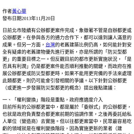
作者
黃心華
發布日期
2013年11月20日
日前北市陸續有公辦都更案件完成，象徵著不管是自辦都更或
公辦都更，在參與各方的通力合作下，都可以達到讓人滿意的
成果。但另一方面，
台灣
的老舊建築比例仍高，如何能針對安
全有疑慮的老舊建物優先進行更新，亦是所謂的「防災型都
更」的重要目標之一。但反觀目前的都市更新實施狀況，「是
否具有利潤」仍是都更案件能否順利推動的關鍵，而政府在推
展公辦都更或防災型都更時，如果不能用更完備的手法來處理
此類都更，則仍可能會引發相關的爭議。以下針對公辦都更
（或更進一步發展防災型都更的概念）提出幾點建議：
一、「權利變換」階段是重點，政府應適度介入
目前所有的公辦都更當中，都是屬於「委辦式」的公辦都更，
也就是政府負責整合都更案前期的協調作業，之後再委託給私
人單位（營造商）去實施。但以往都更案當中，民眾最容易吃
虧的領域就是在權利變換階段，因為實施更新的業者（建