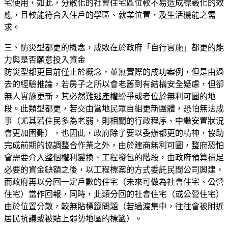
宅使用，如此，分散化的社會住宅區位較不易造成標籤化的效
應，且較能符合入住戶的學區、就業位置，及生活機能之需
求。
三、防災型都更的概念，成敗在於政府「自行實施」都更的能
力與是否願意投入資金
防災型都更目前僅止於概念，並無實際的成功案例，但是由過
去的經驗推論，若房子之所以會老舊到有結構安全疑慮，但卻
無人實施更新，其必然難逃產權紛爭或者位於無利可圖的地
段。此類型都更，若交由當地民眾自組更新團體，恐怕無法成
事（尤其若住民多為老弱，則相關的行政程序、中繼安置狀況
會更加困難），也因此，政府除了要以委辦都更的精神，協助
完成前期的協調整合作業之外，由於建商無利可圖，整府恐怕
會需要介入整個權利變換、工程發包的階段，由政府預算補足
必要的資金缺額之後，以工程標案的方式委託民間公司興建，
而政府再以分回一定戶數的住宅（未來可做為社會住宅、公營
住宅）當作回報，同時，此類分回的社會住宅（或公營住宅）
由於位置分散，較無貼標籤問題（若過渡集中，往往會被附近
居民抗議或被貼上弱勢地區的標籤）。