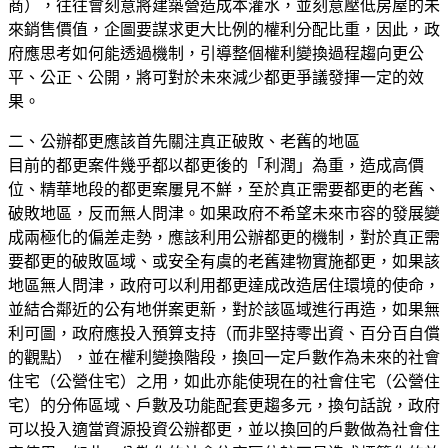
商），往往會刻意將建築營造成本灌水，並刻意壓低房屋的未
來銷售價值，企圖要謀求更大比例的權利分配比重，因此，政
府應思考如何能透過機制，引導整個權利變換過程趨向更公
平、公正、公開，將可對於未來減少都更爭議發揮一定的效
果。
二、公辦都更應該首先關注真正破敗、老舊的地區
目前的都更案件幾乎都以都更後的「利潤」為重，造成高價
位、精華地段的都更案屢見不鮮，至於真正需要都更的老舊、
破敗地區，反而無人問津。如果政府不希望未來市容的發展變
成兩極化的偏差走勢，應該利用公辦都更的機制，對於真正需
要都更的破敗區域、或安全有虞的老舊建物實施都更，如果該
地區無人問津，政府可以利用都更達成改造居住環境的使命，
並結合鄰近的公有地併案更新，對於該區域進行再造，如果無
利可圖，政府應投入預算支持（而非堅持零出資、百分百自償
的觀點），並在權利變換階段，換回一定戶數作為未來的社會
住宅（公營住宅）之用，如此亦能使現在的社會住宅（公營住
宅）的分佈區域、戶數及功能配套更趨多元，換句話說，政府
可以投入適當資源投資公辦都更，並以換回的戶數做為社會住