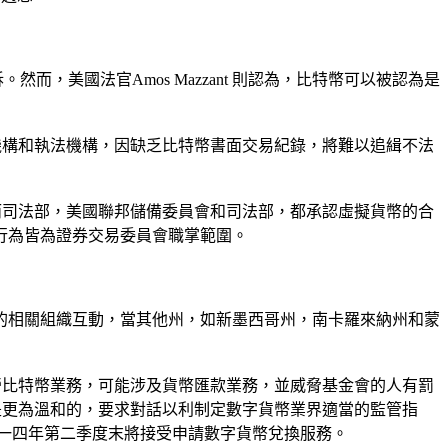
，美國法官Amos Mazzant 則認為，比特幣可以被認為是
機構和執法機構，因缺乏比特幣書面交易紀錄，將難以追緝不法
而司法部，美國聯邦儲備委員會和司法部，都承認虛擬貨幣的合
行為皆為證券交易委員會職掌範圍。
的相關組織互動，當其他州，如新墨西哥州，南卡羅來納州和蒙
營比特幣業務，可能涉及貨幣匯款業務，並威脅基金會的人有罰
是更為溫和的，要求對話以利制定數字貨幣業界適當的監管指
在二○一四年第二季度末將接受申請數字貨幣兌換服務。