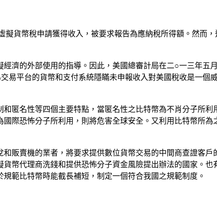
的虛擬貨幣稅申請獲得收入，被要求報告為應納稅所得額。然而，
擬經濟的外部使用的指導。因此，美國總審計局在二○一三年五
為交易平台的貨幣和支付系統隱瞞未申報收入對美國稅收是一個
制和匿名性等四個主要特點，當匿名性之比特幣為不肖分子所利
為國際恐怖分子所利用，則將危害全球安全。又利用比特幣所為
兌和販賣機的業者，將要求提供數位貨幣交易的中間商查證客戶
擬貨幣代理商洗錢和提供恐怖分子資金風險提出辦法的國家。也
於規範比特幣時能截長補短，制定一個符合我國之規範制度。