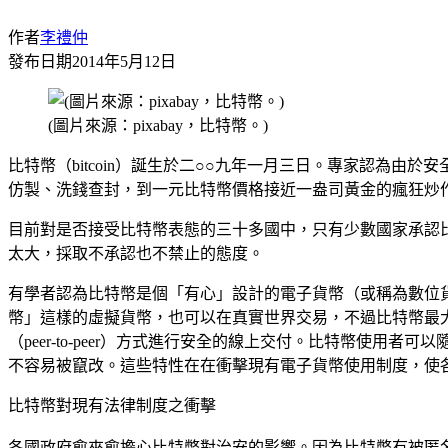
作者
李禮仲
發布日期
2014年5月12日
(圖片來源：pixabay，比特幣。)
比特幣（bitcoin）誕生於二○○九年一月三日。專家認為
仿製、洗錢查封，到一元比特幣價格接近一盎司黃金的瘋狂炒
目前對是否接受比特幣表態的三十多國中，只有少數國家承認
太大，採取不承認也不禁止的態度。
有學者認為比特幣是個「有心」設計的電子貨幣（或稱為數位貨
幣」這樣的虛擬貨幣，也可以在真實世界交易，不過比特幣最大的特
（peer-to-peer）方式進行安全的線上交付。比特幣使用
不容易被竄改。這些特性在在衝擊現有電子貨幣使用制度，使
比特幣對現有法律制度之衝擊
各國政府愈來愈擔心比特幣對治安的影響。因為比特幣有被匿