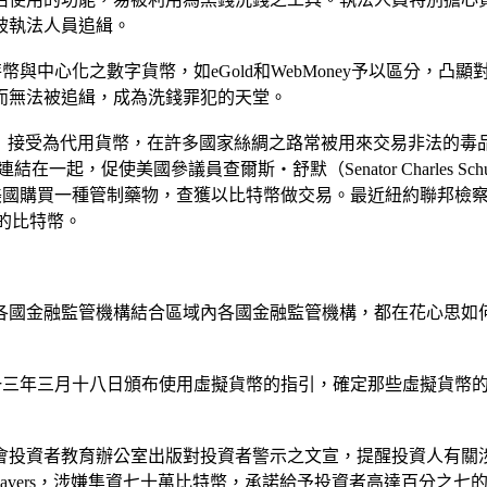
被執法人員追緝。
與中心化之數字貨幣，如eGold和WebMoney予以區分，
而無法被追緝，成為洗錢罪犯的天堂。
oad）接受為代用貨幣，在許多國家絲綢之路常被用來交易非法
幣明確連結在一起，促使美國參議員查爾斯‧舒默（Senator Charl
一種管制藥物，查獲以比特幣做交易。最近紐約聯邦檢察官拘捕了美國比
元的比特幣。
各國金融監管機構結合區域內各國金融監管機構，都在花心思如
一三年三月十八日頒布使用虛擬貨幣的指引，確定那些虛擬貨幣
投資者教育辦公室出版對投資者警示之文宣，提醒投資人有關涉及B
 Shavers，涉嫌集資七十萬比特幣，承諾給予投資者高達百分之七