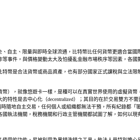
由於安全、自主、限量與即時全球流通，比特幣比任何貨幣更適合
作等事件，與價格變動太大及怕擾亂金融市場秩序等因素，各國
比特幣是合法貨幣或商品資產，也有部分國家正式課稅與立法限
幣），就像悠遊卡一樣，是種可以在真實世界使用的虛擬貨幣，
性是去中心化（decentralized）；其目的在於交易雙
者可以隨時隨地自主交易，任何個人或組織都無法干預，所有紀錄都「匿名
各國執法機關，稅務機關和行政主管機關都試圖了解，如何以現
名使用的功能，易被利用為黑錢洗錢之工具。執法人員特別擔心