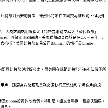
凸顯對比特幣對治安的憂慮。雖然比特幣在美國交易被規範，但境外
的毒品。因為該網站明確指定比特幣為網購交易之「替代貨幣」
es Schumer）呼籲關閉該網站。美國聯邦調查局於是在二○一三年十月
特幣交易公司BitInstant 的執行長Charlie
何監理比特幣與虛擬貨幣，而美國在規範比特幣不為不法份子所
的用戶，歸類為貨幣服務業務必須執行反洗錢和了解客戶的規
itcoin投資詐欺案例。特別是，證交會舉例一種龐氏騙局，
的週息。