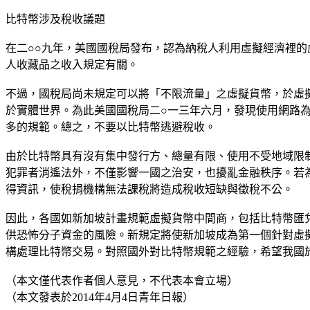
比特幣涉及稅收議題
在二○○九年，美國國稅局發布，認為納稅人利用虛擬經濟裡
人收藏品之收入規定有關。
不過，國稅局尚未規定可以將「不限流量」之虛擬貨幣，於虛
於實體世界。為此美國國稅局二○一三年六月，發現使用網路
多的規範。總之，不要以比特幣逃避稅收。
由於比特幣具有沒有集中發行方、總量有限、使用不受地域限
犯罪者消遙法外，不僅影響一國之治安，也擾亂金融秩序。若
得資訊，使稅捐機構無法課稅將造成稅收短缺與徵稅不公。
因此，各國如新加坡計畫規範虛擬貨幣中間商，包括比特幣匯
供恐怖分子資金的風險。新規定將使新加坡成為第一個針對虛
構處理比特幣交易。對照國外對比特幣規範之經驗，希望我國
（本文僅代表作者個人意見，不代表本會立場）
（本文發表於2014年4月4日青年日報）