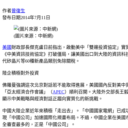
作者
曾復生
發布日期
2014年7月11日
(圖片來源：中新網)
美國
財政部長傑克盧日前指出，啟動美中「雙邊投資協定」實
《中美資訊技術協定》打破僵局，讓美國出口到大陸的資訊科
代矽晶片等60種新產品類別免除關稅。
陸企積極對外投資
佛羅曼強調這次北京對話若不能取得進展，美國國內反對美中
「亞太經濟合作會議」（
APEC
）順利召開。大陸外交部長王
顯示中美戰略與經濟對話正趨向實質化的新挑戰。
中國大陸企業近年來積極「走出去」。「中國國家電網」已成
現「中國公司」加速國際化規畫布局。不過，中國企業在美國市
全審查最多的，正是「中國公司」。