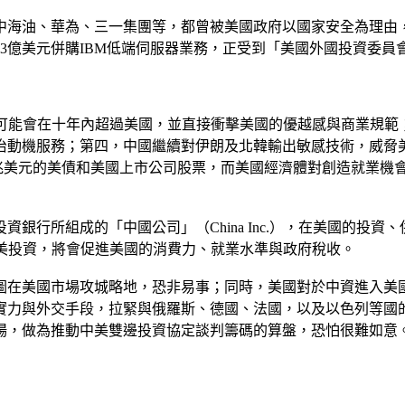
中海油、華為、三一集團等，都曾被美國政府以國家安全為理由
3億美元併購IBM低端伺服器業務，正受到「美國外國投資委員
P可能會在十年內超過美國，並直接衝擊美國的優越感與商業規範
治動機服務；第四，中國繼續對伊朗及北韓輸出敏感技術，威脅
6兆美元的美債和美國上市公司股票，而美國經濟體對創造就業機
銀行所組成的「中國公司」（China Inc.），在美國的投
在美投資，將會促進美國的消費力、就業水準與政府稅收。
圖在美國市場攻城略地，恐非易事；同時，美國對於中資進入美
實力與外交手段，拉緊與俄羅斯、德國、法國，以及以色列等國
場，做為推動中美雙邊投資協定談判籌碼的算盤，恐怕很難如意