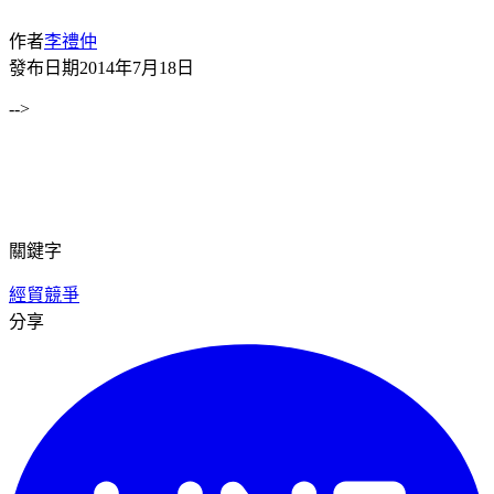
作者
李禮仲
發布日期
2014年7月18日
-->
關鍵字
經貿競爭
分享