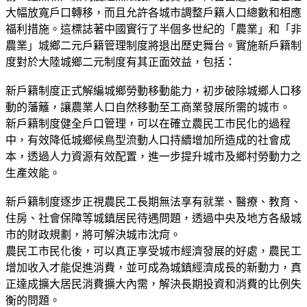
大幅放寬戶口轉移，而且允許各城市調整戶籍人口總數和相應
福利措施。這標誌著中國實行了半個多世紀的「農業」和「非
農業」城鄉二元戶籍管理制度將退出歷史舞台。實施新戶籍制
度對於大陸城鄉二元制度有其正面效益，包括：
新戶籍制度正式解編城鄉勞動移動能力，初步破除城鄉人口移
動的藩籬，讓農業人口自然移動至工商業發展所需的城市。
新戶籍制度健全戶口管理，可以在確立農民工市民化的過程
中，有效降低城鄉候鳥型流動人口持續增加所造成的社會成
本，透過人力資源有效配置，進一步提升城市及鄉村勞動力之
生產效能。
新戶籍制度逐步正視農民工長期無法享有就業、醫療、教育、
住房、社會保障等城鎮居民待遇問題，透過中央及地方各級城
市的財政規劃，將可解決城市沈疴。
農民工市民化後，可以真正享受城市經濟發展的好處，農民工
增加收入才能促進消費，並可成為城鎮經濟成長的新動力，真
正達成擴大居民消費擴大內需，解決長期投資和消費的比例失
衡的問題。