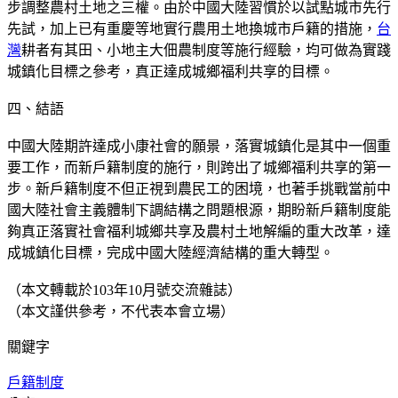
步調整農村土地之三權。由於中國大陸習慣於以試點城市先行
先試，加上已有重慶等地實行農用土地換城市戶籍的措施，
台
灣
耕者有其田、小地主大佃農制度等施行經驗，均可做為實踐
城鎮化目標之參考，真正達成城鄉福利共享的目標。
四、結語
中國大陸期許達成小康社會的願景，落實城鎮化是其中一個重
要工作，而新戶籍制度的施行，則跨出了城鄉福利共享的第一
步。新戶籍制度不但正視到農民工的困境，也著手挑戰當前中
國大陸社會主義體制下調結構之問題根源，期盼新戶籍制度能
夠真正落實社會福利城鄉共享及農村土地解編的重大改革，達
成城鎮化目標，完成中國大陸經濟結構的重大轉型。
（本文轉載於103年10月號交流雜誌）
（本文謹供參考，不代表本會立場）
關鍵字
戶籍制度