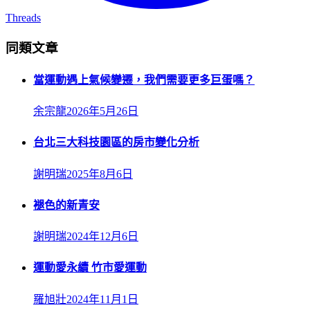
Threads
同類文章
當運動遇上氣候變遷，我們需要更多巨蛋嗎？
余宗龍
2026年5月26日
台北三大科技園區的房市變化分析
謝明瑞
2025年8月6日
褪色的新青安
謝明瑞
2024年12月6日
運動愛永續 竹市愛運動
羅旭壯
2024年11月1日