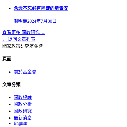
念念不忘必有迴響的新青安
謝明瑞
2024年7月30日
查看更多
國政研究
→
← 返回文章列表
國家政策研究基金會
頁面
關於基金會
文章分類
國政評論
國政分析
國政研究
最新消息
English