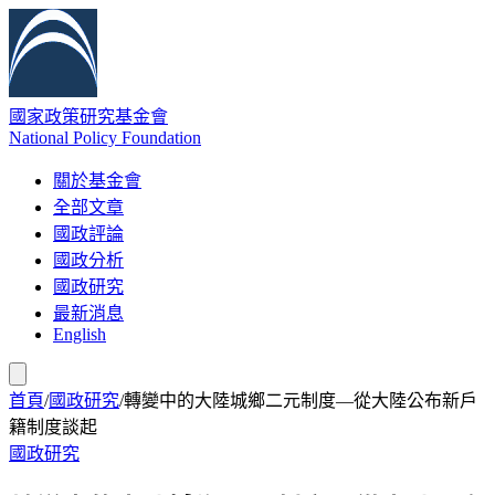
國家政策研究基金會
National Policy Foundation
關於基金會
全部文章
國政評論
國政分析
國政研究
最新消息
English
首頁
/
國政研究
/
轉變中的大陸城鄉二元制度—從大陸公布新戶
籍制度談起
國政研究