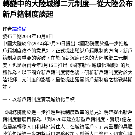
轉變中的大陸城鄉二元制度—從大陸公布
新戶籍制度談起
作者
譚瑾瑜
發布日期
2014年10月8日
中國大陸於今(2014)年7月30日提出《國務院關於進一步推進
戶籍制度改革的意見》，正式提出鬆綁戶籍限制的方向。新戶
籍制度最重要的突破，在於面對沉痾已久的大陸城鄉二元制
度，也是落實今年3月16日推出《國家新型城鎮化規劃》的具
體作為。以下簡介新戶籍制度特色後，研析新戶籍制度對於大
陸城鄉二元制度的影響，最後提出落實新戶籍制度之挑戰與期
許。
一、以新戶籍制度實現城鎮化目標
《國務院關於進一步推進戶籍制度改革的意見》明確提出新戶
籍制度發展目標為:「到2020年建立新型戶籍制度，實現1億左
右農業轉移人口和其他常住人口在城鎮落戶。」其重要的具體
政策包括進一步調整戶口遷移政策、創新人口管理、切實保障