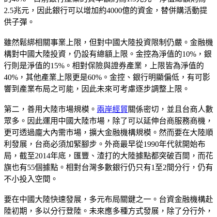
2.5兆元，因此銀行可以增加約4000億的資金，替併購活動提
供子彈。
雖然鬆綁相關事業上限，但對中國大陸投資限制仍嚴。金融機
構對中國大陸投資，仍設有總額上限。金控為淨值的10%，銀
行則是淨值的15%。相對保險與證券產業，上限皆為淨值的
40%，其他產業上限更是60%。金控、銀行明顯偏低，有可影
響到產業布局之可能，因此未來可考慮逐步調整上限。
第二，善用大陸市場規模。
兩岸經貿
關係密切，並且台商人數
眾多。因此運用中國大陸市場，除了可以延伸台商服務商機，
更可透過龐大內需市場，擴大金融機構規模。然而要在大陸順
利發展，台商必須加緊腳步。外商最早從1990年代就開始布
局，截至2014年底，匯豐、渣打的大陸據點都突破百間，而花
旗也有55個據點。相對台灣多數銀行仍只有1至2間分行，仍有
不小投入空間。
要在中國大陸快速發展，多元布局關鍵之一。台資金融機構赴
陸初期，多以分行登陸。未來應多種方式發展，除了分行外，