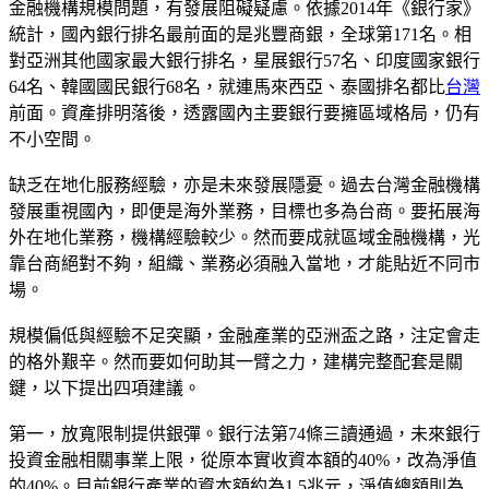
金融機構規模問題，有發展阻礙疑慮。依據2014年《銀行家》
統計，國內銀行排名最前面的是兆豐商銀，全球第171名。相
對亞洲其他國家最大銀行排名，星展銀行57名、印度國家銀行
64名、韓國國民銀行68名，就連馬來西亞、泰國排名都比
台灣
前面。資產排明落後，透露國內主要銀行要擁區域格局，仍有
不小空間。
缺乏在地化服務經驗，亦是未來發展隱憂。過去台灣金融機構
發展重視國內，即便是海外業務，目標也多為台商。要拓展海
外在地化業務，機構經驗較少。然而要成就區域金融機構，光
靠台商絕對不夠，組織、業務必須融入當地，才能貼近不同市
場。
規模偏低與經驗不足突顯，金融產業的亞洲盃之路，注定會走
的格外艱辛。然而要如何助其一臂之力，建構完整配套是關
鍵，以下提出四項建議。
第一，放寬限制提供銀彈。銀行法第74條三讀通過，未來銀行
投資金融相關事業上限，從原本實收資本額的40%，改為淨值
的40%。目前銀行產業的資本額約為1.5兆元，淨值總額則為