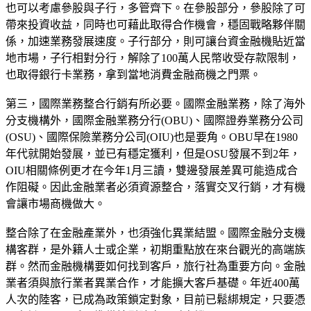
也可以考慮參股與子行，多管齊下。在參股部分，參股除了可
帶來投資收益，同時也可藉此取得合作機會，穩固戰略夥伴關
係，加速業務發展速度。子行部分，則可讓台資金融機貼近當
地市場，子行相對分行，解除了100萬人民幣收受存款限制，
也取得銀行卡業務，拿到當地消費金融商機之門票。
第三，國際業務整合行銷有所必要。國際金融業務，除了海外
分支機構外，國際金融業務分行(OBU)、國際證券業務分公司
(OSU)、國際保險業務分公司(OIU)也是要角。OBU早在1980
年代就開始發展，並已有穩定獲利，但是OSU發展不到2年，
OIU相關條例更才在今年1月三讀，雙邊發展差異可能造成合
作阻礙。因此金融業者必須資源整合，落實交叉行銷，才有機
會讓市場商機做大。
整合除了在金融產業外，也須強化異業結盟。國際金融分支機
構客群，是外籍人士或企業，初期重點放在來台觀光的高端族
群。然而金融機構要如何找到客戶，旅行社為重要方向。金融
業者須與旅行業者異業合作，才能擴大客戶基礎。年近400萬
人次的陸客，已成為政策鎖定對象，目前已鬆綁規定，只要憑