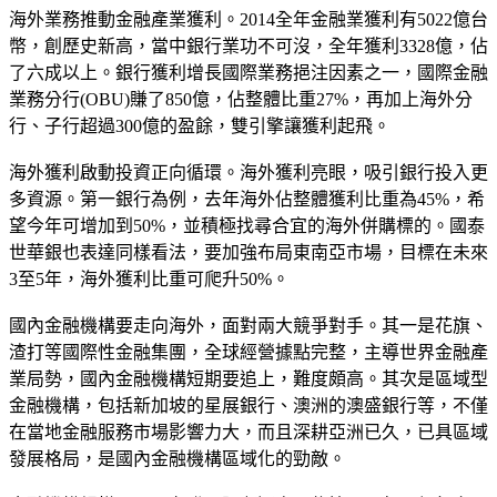
海外業務推動金融產業獲利。2014全年金融業獲利有5022億台
幣，創歷史新高，當中銀行業功不可沒，全年獲利3328億，佔
了六成以上。銀行獲利增長國際業務挹注因素之一，國際金融
業務分行(OBU)賺了850億，佔整體比重27%，再加上海外分
行、子行超過300億的盈餘，雙引擎讓獲利起飛。
海外獲利啟動投資正向循環。海外獲利亮眼，吸引銀行投入更
多資源。第一銀行為例，去年海外佔整體獲利比重為45%，希
望今年可增加到50%，並積極找尋合宜的海外併購標的。國泰
世華銀也表達同樣看法，要加強布局東南亞市場，目標在未來
3至5年，海外獲利比重可爬升50%。
國內金融機構要走向海外，面對兩大競爭對手。其一是花旗、
渣打等國際性金融集團，全球經營據點完整，主導世界金融產
業局勢，國內金融機構短期要追上，難度頗高。其次是區域型
金融機構，包括新加坡的星展銀行、澳洲的澳盛銀行等，不僅
在當地金融服務市場影響力大，而且深耕亞洲已久，已具區域
發展格局，是國內金融機構區域化的勁敵。