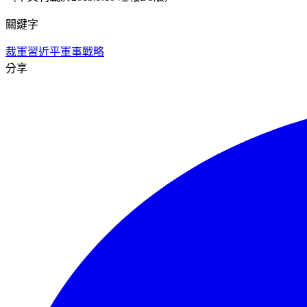
關鍵字
裁軍
習近平
軍事戰略
分享