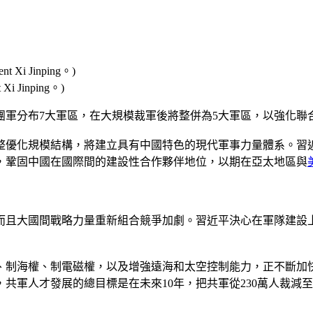
Xi Jinping。)
集團軍分布7大軍區，在大規模裁軍後將整併為5大軍區，以強化
整優化規模結構，將建立具有中國特色的現代軍事力量體系。習
，鞏固中國在國際間的建設性合作夥伴地位，以期在亞太地區與
而且大國間戰略力量重新組合競爭加劇。習近平決心在軍隊建設
、制海權、制電磁權，以及增強遠海和太空控制能力，正不斷加
出，共軍人才發展的總目標是在未來10年，把共軍從230萬人裁