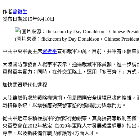
作者
曾復生
發布日期
2015年9月10日
(圖片來源：flickr.com by Day Donaldson，Chinese President 
中共中央軍委主席
習近平
宣布裁軍30萬。目前，共軍有18個
大陸國防部發言人楊宇軍表示，通過裁減軍隊員額，進一步調
質與軍事實力；同時，在外交策略上，運用「多管齊下」方式
加快武器現代化進程
大陸雖然仍處於戰略機遇期，但是國際安全環境已趨向複雜，
戰指揮系統，以增強應對突發事態的協調能力與戰鬥力。
從共軍近年來積極擴軍的實際行動觀察，其為提高奪取制空權
央軍委會在2012年核定《2020年軍隊人才發展規畫綱要》指
專業，以及新裝備作戰與維護等4方面人才。