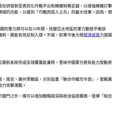
放在研發新型資訊化作戰平台和精確制導武器，以增強精確打擊
領域的功能，以達到「巧戰而屈人之兵」的最大效果。因為，現
中國的軍力將可以在10年間，改變亞太地區的軍力動態平衡狀
機制，期能有效反制入侵。不過，如果今後大陸
經濟成長
力道趨
定位導航系統完成全球覆蓋能量時，意味中國軍方將有能力發動奇
南、南京、廣州等戰區，分別設置「聯合作戰司令部」，管轄黃
動力攻擊潛艦。
於國門之外，還可以增加戰略縱深與政治協商籌碼，發揮「組合