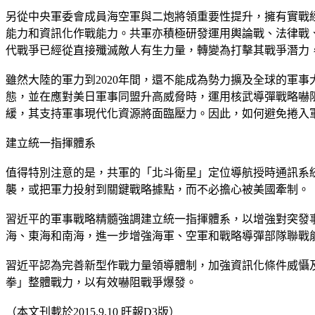
另從中央軍委會成員海空軍與二炮將領重要性提升，擁有實戰
能力和資訊化作戰能力。共軍亦積極研發運用輿論戰、法律戰
代戰爭已經從直接殲滅敵人有生力量，轉變為打擊其戰爭潛力
雖然大陸的軍力到2020年間，還不能成為勢力擴及全球的軍
態，並在應對美日軍事同盟升高威脅時，運用核武導彈戰略嚇
緩，其支持軍事現代化資源將面臨壓力。因此，如何避免捲入
建立統一指揮體系
值得特別注意的是，共軍的「北斗衛星」定位導航授時通訊系統
襲，或把軍力投射到關鍵戰略據點，而不必擔心被美國牽制。
習近平的軍事戰略精髓強調建立統一指揮體系，以增強對突發
海、東海和南海，進一步增強海軍、空軍和戰略導彈部隊聯戰
習近平認為完善新型作戰力量領導體制，加強資訊化條件威懾
拳」整體戰力，以有效嚇阻戰爭爆發。
（本文刊載於2015.9.10 旺報D3版）