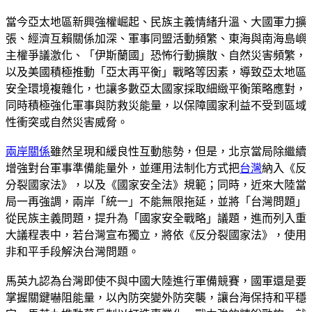
當今亞太地區新興強權崛起、民族主義情緒升溫、大國軍力擴
張、經濟互賴關係加深、軍事同盟活動頻繁、東海與南海島嶼
主權爭議激化、「伊斯蘭國」恐怖行動擴散、自然災害頻繁，
以及美國積極推動「亞太再平衡」戰略等因素，導致亞太地區
安全環境複雜化，也讓多數亞太國家採取細緻平衡策略應對，
同時積極強化軍事與防救災能量，以保障國家利益不受到區域
性衝突或自然災害威脅。
兩岸關係
雖然呈現和緩良性互動態勢，但是，北京當局除繼續
增強對台軍事準備能量外，並運用法制化方式把
台灣
納入《反
分裂國家法》，以及《國家安全法》規範；同時，近來大陸當
局一再強調，兩岸「統一」不能無限拖延，並將「台灣問題」
從民族主義問題，提升為「國家安全戰略」議題，進而列入重
大議程表中，若台灣宣布獨立，將依《反分裂國家法》，使用
非和平手段解決台灣問題。
馬英九認為台灣即使不與中國大陸進行軍備競賽，國軍還是要
掌握關鍵嚇阻能量，以內防突變外防突襲，讓台海保持和平穩