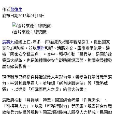
作者
曾復生
發布日期
2015年9月16日
(圖片來源：總統府)
馬英九
總統上任7年多一再強調追求和平戰略原則，提出國家
安全3道防線，並以
兩岸
和解、活路外交、軍事嚇阻能量，建
構「國家安全鐵三角」。其中，積極推動「募兵制」是國防政
策重大變革，也是總體國家安全戰略關鍵環節，對國家整體發
展有顯著影響。
現代戰爭已經從直接殲滅敵人有形力量，轉變為打擊其戰爭潛
力，摧毀其戰爭意志，並強調「斬首速戰速決」與「戰略威
懾」，以達到「巧戰而屈人之兵」的最大效果。
馬政府推動「募兵制」轉型，國軍綜合考量「作戰需求」、
「可招募人力」，以及「可獲得財力」等因素，規畫符合作戰
效益兵力結構與規模。國軍部隊將由志願役人力組成，民國83