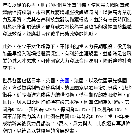
年次以後的役男，則實施4個月軍事訓練，使國民與國防事務
繼續保持聯繫，未來官兵將增加服役訓練時間，以提高專業能
力及素質，尤其在高科技武器裝備獲得後，由於有較長時間使
用與操作各項裝備，部隊戰力將較為精實也能夠發揮國防整體
資源效益，並應對現代戰爭形態改變的挑戰。
此外，在少子女化趨勢下，軍隊由適當人力長期服役，役男將
能盡早投入職場或繼續深造，有利於生涯規畫，並能滿足各職
業領域人才需求，可使國家人力資源合理運用，降低整體社會
成本。
世界各國包括日本、英國、
美國
、法國，以及德國等先進國
家，均從徵兵制轉為募兵制。這些國家以逐年增加募兵、減少
徵兵，循序漸進完成兵力結構轉換，轉型期程約為4到7年，而
且兵力與人口比例均維持在適當水準，例如法國為0.48%、美
國為0.45%、英國為0.29%、德國為0.23%、日本則為0.19%。
國軍部隊兵力與人口比例在民國102年降為0.95%，當103年完
成精粹案後兵力員額為21.5萬人，兵力與人口比例還有再調降
空間，以符合以質勝量的發展規畫。