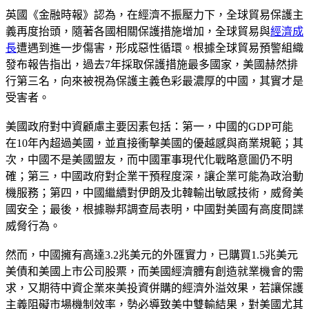
英國《金融時報》認為，在經濟不振壓力下，全球貿易保護主
義再度抬頭，隨著各國相關保護措施增加，全球貿易與
經濟成
長
遭遇到進一步傷害，形成惡性循環。根據全球貿易預警組織
發布報告指出，過去7年採取保護措施最多國家，美國赫然排
行第三名，向來被視為保護主義色彩最濃厚的中國，其實才是
受害者。
美國政府對中資顧慮主要因素包括：第一，中國的GDP可能
在10年內超過美國，並直接衝擊美國的優越感與商業規範；其
次，中國不是美國盟友，而中國軍事現代化戰略意圖仍不明
確；第三，中國政府對企業干預程度深，讓企業可能為政治動
機服務；第四，中國繼續對伊朗及北韓輸出敏感技術，威脅美
國安全；最後，根據聯邦調查局表明，中國對美國有高度間諜
威脅行為。
然而，中國擁有高達3.2兆美元的外匯實力，已購買1.5兆美元
美債和美國上市公司股票，而美國經濟體有創造就業機會的需
求，又期待中資企業來美投資併購的經濟外溢效果，若讓保護
主義阻礙市場機制效率，勢必導致美中雙輸結果，對美國尤其