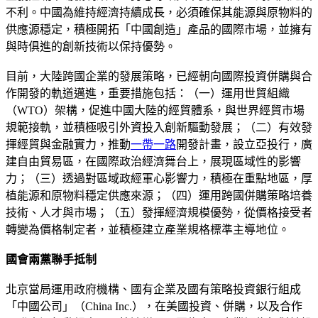
不利。中國為維持經濟持續成長，必須確保其能源與原物料的
供應源穩定，積極開拓「中國創造」產品的國際市場，並擁有
與時俱進的創新技術以保持優勢。
目前，大陸跨國企業的發展策略，已經朝向國際投資併購與合
作開發的軌道邁進，重要措施包括：（一）運用世貿組織
（WTO）架構，促進中國大陸的經貿體系，與世界經貿市場
規範接軌，並積極吸引外資投入創新驅動發展；（二）有效發
揮經貿與金融實力，推動
一帶一路
開發計畫，設立亞投行，廣
建自由貿易區，在國際政治經濟舞台上，展現區域性的影響
力；（三）透過對區域政經軍心影響力，積極在重點地區，厚
植能源和原物料穩定供應來源；（四）運用跨國併購策略培養
技術、人才與市場；（五）發揮經濟規模優勢，從價格接受者
轉變為價格制定者，並積極建立產業規格標準主導地位。
國會兩黨聯手抵制
北京當局運用政府機構、國有企業及國有策略投資銀行組成
「中國公司」（China Inc.），在美國投資、併購，以及合作