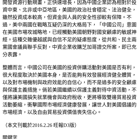
開發資源行動規畫，正快速增長，因為中國企業認為相對於投
資中東、北非或中亞地區，美國的政治社會穩定、法治健全，
雖然投資成本較高，但資金與人員的安全性卻較有保障。不
過，美中兩國在戰略互疑仍深的大格局下，「中國公司」意圖
在美國市場攻城略地，已經觸動美國朝野對國安顧慮的敏感神
經。這種交雜優越感與自信不足的疑慮態度，從共和、民主兩
黨國會議員聯手反對，中資企業收購芝加哥證交所案，即已充
分表露。
整體而言，中國公司在美國的投資併購活動對美國是否有利，
很大程度取決於美國本身，是否能夠有效發展經濟健全體質，
以及對市場機制與政府效能的自信心，而不是過多的安全顧慮
與保護主義措施。倘若美國繼續以保護主義對待中資活動，不
僅將讓美國損失就業機會與政府稅收，更將導致雙邊貿易投資
活動萎縮，衝擊國際市場經濟健康發展，讓世人對美國倡議的
市場經濟，以及自由貿易投資價值喪失信心。
（本文刊載於2016.2.26 旺報D3版）
關鍵字