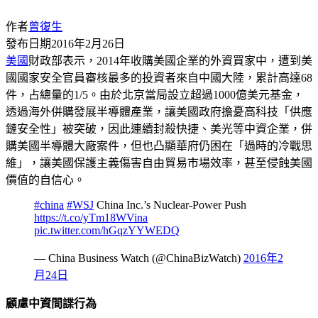
作者
曾復生
發布日期
2016年2月26日
美國
財政部表示，2014年收購美國企業的外資買家中，遭到美
國國家安全官員審核最多的投資者來自中國大陸，累計高達68
件，占總量的1/5。由於北京當局設立超過1000億美元基金，
透過海外併購發展半導體產業，讓美國政府擔憂高科技「供應
鏈安全性」被突破，因此連續封殺快捷、美光等中資企業，併
購美國半導體大廠案件，但也凸顯華府仍困在「過時的冷戰思
維」，讓美國保護主義傷害自由貿易市場效率，甚至侵蝕美國
價值的自信心。
#china
#WSJ
China Inc.’s Nuclear-Power Push
https://t.co/yTm18WVina
pic.twitter.com/hGqzYYWEDQ
— China Business Watch (@ChinaBizWatch)
2016年2
月24日
顧慮中資間諜行為