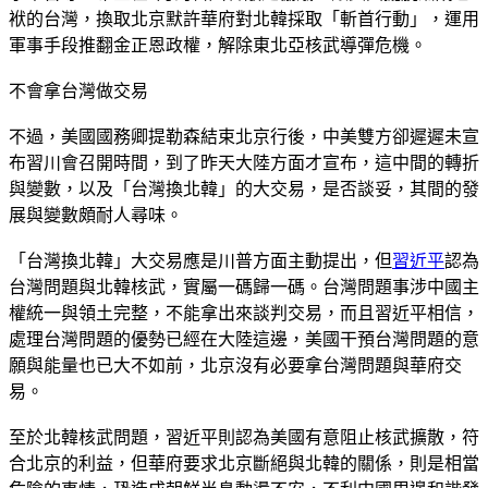
袱的台灣，換取北京默許華府對北韓採取「斬首行動」，運用
軍事手段推翻金正恩政權，解除東北亞核武導彈危機。
不會拿台灣做交易
不過，美國國務卿提勒森結束北京行後，中美雙方卻遲遲未宣
布習川會召開時間，到了昨天大陸方面才宣布，這中間的轉折
與變數，以及「台灣換北韓」的大交易，是否談妥，其間的發
展與變數頗耐人尋味。
「台灣換北韓」大交易應是川普方面主動提出，但
習近平
認為
台灣問題與北韓核武，實屬一碼歸一碼。台灣問題事涉中國主
權統一與領土完整，不能拿出來談判交易，而且習近平相信，
處理台灣問題的優勢已經在大陸這邊，美國干預台灣問題的意
願與能量也已大不如前，北京沒有必要拿台灣問題與華府交
易。
至於北韓核武問題，習近平則認為美國有意阻止核武擴散，符
合北京的利益，但華府要求北京斷絕與北韓的關係，則是相當