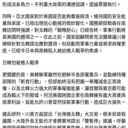
形成派系角力，不利重大政策的溝通協調，遑論貫徹執行。
同時，亞太國家對於美國是否能夠重振經濟，維持國防安全能
量與承諾，已經出現信心動搖的微妙變化。國務卿提勒森在南
韓訪問時強調，對北韓的「戰略耐心」已經告終，軍事行動將
是美國的選項之一，在此之前，國安副顧問麥克法蘭建議川普
總統針對北韓提出應對選項，包括動用軍事力量或尋求政權更
迭，已經令日本與南韓陷入被迫捲入戰爭的焦慮。
日韓怕被捲入戰爭
更關鍵的是，美韓聯軍雖然在朝鮮半島部署重兵，並勤練特種
部隊的「斬首行動」，但卻始終沒有把握一舉殲滅金正恩政
權，以及北韓火力強大的軍事報復能量，讓首爾與東京都可能
成為戰火下的廢墟，何況美國跨國企業在南韓擁有龐大資產與
商業利益，豈能允許川普冒然採取軍事行動，造成巨大損失。
據此研判，川普方面提出「台灣換北韓」大交易，根本就是假
議題。大陸外長王毅也才會務實地提出「雙暫停」建議，呼籲
美國與兩韓回到外交途徑化解軍事危機。至於台灣高度憂心的