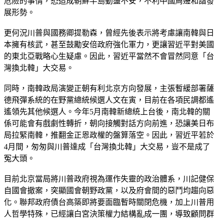
危險的事情，恐造成朝鮮半島動盪不安，不利中國周邊和諧發
展形勢。
更何況川普與國務卿提勒森，曾經先後表示將考慮讓南韓與日
本擁有核武，甚至鼓勵安倍政府強化軍力，更讓習近平對美國
的東北亞戰略心生疑慮。因此，習近平當然不會冒然同意「台
灣換北韓」大交易。
同時，南韓政局演變正朝有利北京方向發展，主張暫緩部署薩
德飛彈系統的在野黨總統候選人文在寅，目前在各項民調都遙
遙領先其他候選人。今年5月南韓新總統上台後，南北韓的關
係可能會有戲劇性轉折，朝向接觸對話方向前進，恐讓美日布
局拉緊南韓，推翻金正恩政權的盤算落空。因此，習近平若於
4月間，匆匆與川普達成「台灣換北韓」大交易，豈不是成了
冤大頭。
目前北京當局將川普政府視為運作失靈的政治體系，川記健保
自國會撤案，突顯國會朝野政黨，以及府會間的惡鬥均趨向惡
化。聯邦政府債台高築即將要面臨暫時關閉危機，加上川普用
人哲學特殊，已經讓白宮決策權力結構亂成一團，導致顧問群