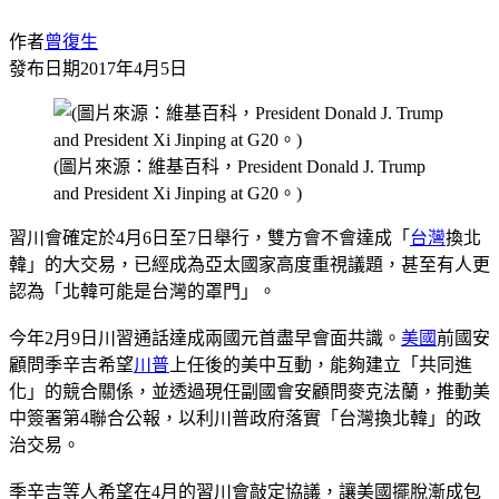
作者
曾復生
發布日期
2017年4月5日
(圖片來源：維基百科，President Donald J. Trump
and President Xi Jinping at G20。)
習川會確定於4月6日至7日舉行，雙方會不會達成「
台灣
換北
韓」的大交易，已經成為亞太國家高度重視議題，甚至有人更
認為「北韓可能是台灣的罩門」。
今年2月9日川習通話達成兩國元首盡早會面共識。
美國
前國安
顧問季辛吉希望
川普
上任後的美中互動，能夠建立「共同進
化」的競合關係，並透過現任副國會安顧問麥克法蘭，推動美
中簽署第4聯合公報，以利川普政府落實「台灣換北韓」的政
治交易。
季辛吉等人希望在4月的習川會敲定協議，讓美國擺脫漸成包