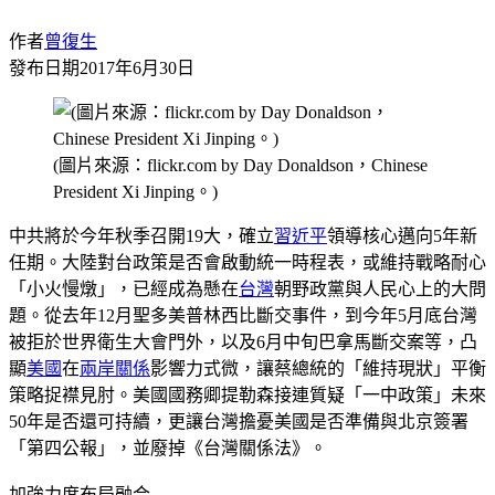
作者
曾復生
發布日期
2017年6月30日
(圖片來源：flickr.com by Day Donaldson，Chinese
President Xi Jinping。)
中共將於今年秋季召開19大，確立
習近平
領導核心邁向5年新
任期。大陸對台政策是否會啟動統一時程表，或維持戰略耐心
「小火慢燉」，已經成為懸在
台灣
朝野政黨與人民心上的大問
題。從去年12月聖多美普林西比斷交事件，到今年5月底台灣
被拒於世界衛生大會門外，以及6月中旬巴拿馬斷交案等，凸
顯
美國
在
兩岸關係
影響力式微，讓蔡總統的「維持現狀」平衡
策略捉襟見肘。美國國務卿提勒森接連質疑「一中政策」未來
50年是否還可持續，更讓台灣擔憂美國是否準備與北京簽署
「第四公報」，並廢掉《台灣關係法》。
加強力度布局融合