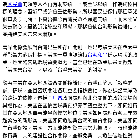
為
國民黨
的領導人不再有助於統一，或至少以統一作為終極目
標的理念，習近平或許會重估形勢，所以國民黨保持那種承諾
很重要；同時，卜睿哲擔心台灣民眾不願邁向統一，而大陸又
失去耐心，最後訴諸施壓和恐嚇，那樣會使台海形勢複雜化，
並將給美國帶來大麻煩。
兩岸關係發展對台灣是生死存亡關鍵，也是考驗美國在西太平
洋影響力消長指標。美國一貫強調維持
台海和平
穩定現狀的政
策，也面臨客觀環境質變壓力，甚至已經在政策規畫圈掀起
「美國棄台論」，以及「台灣棄美論」的討論。
隨著中美在亞太地區競合關係複雜化，台灣正陷入「戰略猶
豫」情境，並且密切關注各項重要指標變化，做為調整兩岸政
策路線的依據，包括：
川普
政府處理與北京關係的政策立場與
具體作為；美國在國債困境與預算赤字雙重壓力下，如何維持
其在亞太地區軍事能量與優勢地位；美國如何處理台海兩岸愈
趨緊張的新形勢；美國如何發展與台灣的實質關係；美國如何
向台灣保證，美國一方面能夠制衡中共勢力擴張，同時也能夠
保持與中共的建設性合作關係，並避免與中共發生破壞性對