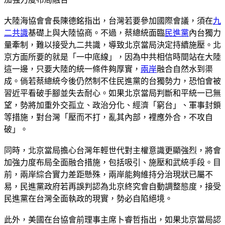
大陸海協會會長陳德銘指出，台灣若要參加國際會議，須在
九
二共識
基礎上與大陸協商。不過，蔡總統面臨
民進黨
內台獨力
量牽制，難以接受九二共識，導致北京當局決定持續施壓。北
京方面所要的就是「一中底線」，因為中共相信時間站在大陸
這一邊，只要大陸的統一條件夠厚實，
兩岸
融合自然水到渠
成。倘若蔡總統今後仍然制不住民進黨的台獨勢力，恐怕會被
習近平看破手腳並失去耐心。如果北京當局判斷和平統一已無
望，勢將加重外交孤立、政治分化、經濟「窮台」、軍事封鎖
等措施，對台灣「壓而不打，亂其內部，裡應外合，不攻自
破」。
同時，北京當局擔心台灣年輕世代對主權意識更顯強烈，將會
加強力度布局全面融合措施，包括吸引、施壓和武統手段。目
前，兩岸綜合實力差距懸殊，兩岸能夠維持分治現狀已屬不
易，民進黨政府若再誤判認為北京終究會自動調整態度，接受
民進黨在台灣全面執政的現實，勢必自陷絕境。
此外，美國在台協會前理事主席卜睿哲指出，如果北京當局認