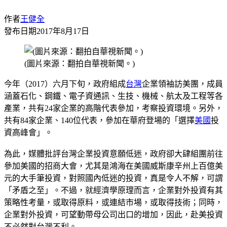
作者
王健全
發布日期
2017年8月17日
(圖片來源：翻拍自華視新聞。)
今年（2017）六月下旬，政府組成
台灣
企業領袖訪美團，成員
涵蓋石化、鋼鐵、電子資通訊、生技、機械、航太及工程等各
產業，共有24家企業的高階代表參加，考察投資環境。另外，
共有84家企業、140位代表，參加在華府登場的「選擇
美國
投
資高峰會」。
為此，媒體批評台灣企業投資意願低迷，政府卻大肆組團前往
參加美國的招商大會，尤其是鴻海在美國威斯康辛州上百億美
元的大手筆投資，對照國內低迷的投資，真是令人不解，可謂
「矛盾之至」。不過，就經濟學原理而言，企業對外投資有其
策略性考量，或取得原料，或連結市場，或取得技術；同時，
企業對外投資，可望動帶母公司出口的增加，因此，赴美投資
不必然對台灣不利。