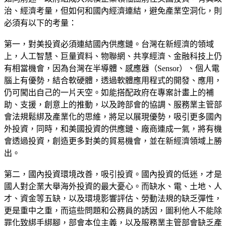
治、經濟考量，但如何和國內經濟連結，避免產業空洞化，則
必須有以下的考量：
第一，對美投資必須連結國內供應鏈。台灣在新經濟的領域
上，人工智慧、巨量資料、物聯網、共享經濟、金融科技上仍
有相當機會，因為台灣在半導體、感應器（Sensor）、個人電
腦上有優勢，結合軟硬體，透過軟體應用程式的開發、應用，
仍可闖出自己的一片天空。如能搭配政府在專案計畫上的補
助、支援，創意上的推動，以及跨部會的協調、服務業主管部
會法規鬆綁及產業化的思維，將足以展現優勢，吸引更多國內
外投資，同時，和美國投資的供應鏈、廠商連成一氣，將有機
會透過投資，創造更多對美的貿易機會，並在新經濟領域上勝
出。
第二，國內投資環境改善，吸引投資。國內投資的低迷，才是
國人對企業大舉海外投資的最大憂心。而缺水、電、土地、人
才、資金等五缺，以及環境影響評估、勞動法規的缺乏彈性，
更是重中之重，而這些問題和公務員的誘因，圖利他人不能除
罪化致綁手綁腳，部會本位主義，以及服務業主管部會缺乏產