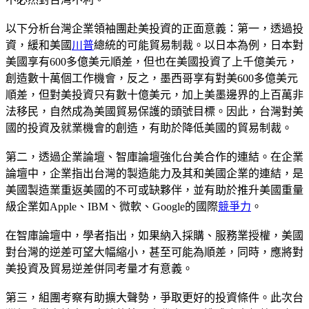
以下分析台灣企業領袖團赴美投資的正面意義：第一，透過投
資，緩和美國
川普
總統的可能貿易制裁。以日本為例，日本對
美國享有600多億美元順差，但也在美國投資了上千億美元，
創造數十萬個工作機會，反之，墨西哥享有對美600多億美元
順差，但對美投資只有數十億美元，加上美墨邊界的上百萬非
法移民，自然成為美國貿易保護的頭號目標。因此，台灣對美
國的投資及就業機會的創造，有助於降低美國的貿易制裁。
第二，透過企業論壇、智庫論壇強化台美合作的連結。在企業
論壇中，企業指出台灣的製造能力及其和美國企業的連結，是
美國製造業重返美國的不可或缺夥伴，並有助於推升美國重量
級企業如Apple、IBM、微軟、Google的國際
競爭力
。
在智庫論壇中，學者指出，如果納入採購、服務業授權，美國
對台灣的逆差可望大幅縮小，甚至可能為順差，同時，應將對
美投資及貿易逆差併同考量才有意義。
第三，組團考察有助擴大聲勢，爭取更好的投資條件。此次台