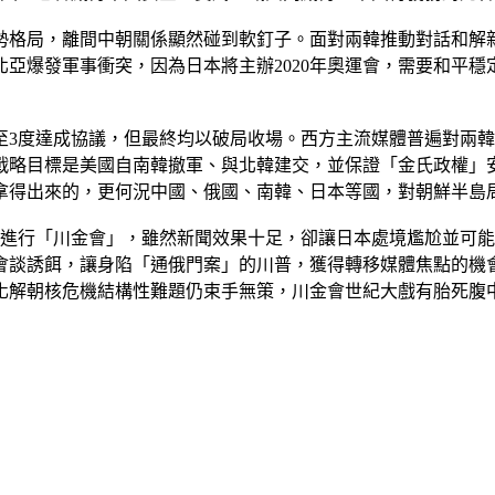
勢格局，離間中朝關係顯然碰到軟釘子。面對兩韓推動對話和解
亞爆發軍事衝突，因為日本將主辦2020年奧運會，需要和平
至3度達成協議，但最終均以破局收場。西方主流媒體普遍對兩
戰略目標是美國自南韓撤軍、與北韓建交，並保證「金氏政權」
拿得出來的，更何況中國、俄國、南韓、日本等國，對朝鮮半島
意進行「川金會」，雖然新聞效果十足，卻讓日本處境尷尬並可
會談誘餌，讓身陷「通俄門案」的川普，獲得轉移媒體焦點的機
化解朝核危機結構性難題仍束手無策，川金會世紀大戲有胎死腹