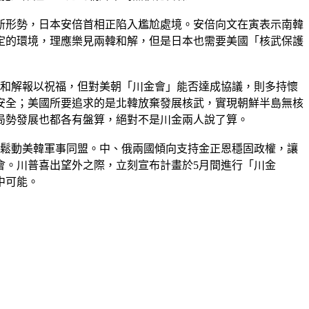
新形勢，日本安倍首相正陷入尷尬處境。安倍向文在寅表示南韓
穩定的環境，理應樂見兩韓和解，但是日本也需要美國「核武保護
韓和解報以祝福，但對美朝「川金會」能否達成協議，則多持懷
安全；美國所要追求的是北韓放棄發展核武，實現朝鮮半島無核
局勢發展也都各有盤算，絕對不是川金兩人說了算。
能鬆動美韓軍事同盟。中、俄兩國傾向支持金正恩穩固政權，讓
會。川普喜出望外之際，立刻宣布計畫於5月間進行「川金
中可能。