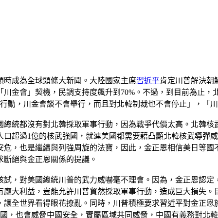
頓時成為全球頭條大新聞。大陸國家主席
習近平
肯定川普解決朝
川金會」契機，民調支持度飆升到70%。不過，到目前為止，
體行動，川金會談不會舉行，而且對北韓制裁也不會停止」，「
國總統都沒有對北韓採取軍事行動，因為戰爭代價太高。北韓核
人口超過1億的核武強國，就連美國都需要藉凸顯北韓核武導彈
安危，也是繼續與列強周旋的法寶，因此，金正恩相信美日等國
求斷絕與金正恩關係的提議。
核試，對美國總統川普的武力威嚇毫不理會。因為，金正恩認定
有龐大利益，豈能允許川普貿然採取軍事行動，造成巨大損失。
，讓全世界看得眼花撩亂。同時，川普積極要求習近平對金正恩
美國，也會威脅中國安全，實屬區域共同威脅，中國有義務對北