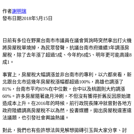
作者
謝明瑞
發布日期
2018年5月15日
日前有多位在野黨台南市市議員在議會質詢時突然拿出打火機
將房屋稅單燒掉，為民眾發聲，抗議台南市府連續3年調漲房
屋稅，除了去年漲了超過5成、今年約6成5、明年更可能高達8
成1。
事實上，房屋稅大幅調漲並非台南市的專利，以六都來看，新
北跟台北市這幾年房屋稅漲幅都超過100%，高雄也調漲了
81%，台南市平均65%在中位數，台中以及桃園則大約調漲
60%。許多房屋隨著歲月沖刷，不但沒有獲得折舊反因原始建
造成本上升。在2016年的時候，前行政院長陳冲就曾對各地方
政府陸續調高房屋稅不以為然，投書媒體，拋出房屋稅違憲違
法議題，也引發社會輿論熱議。
對此，我們也有些許想法與見解想拋磚引玉與大家分享、討