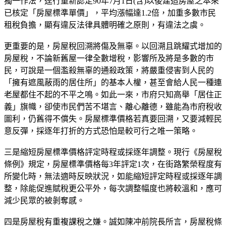
獨一作法，逕行重新認定90年7月1日(含)以後建造房屋之本來
已核定「房屋標準單價」，平均漲幅達1.2倍，加重多數市民
租稅負擔，顯有違反法律具體明確之原則，有違法之虞。
更重要的是，房屋稅回溯將傷及無辜。以回溯且跳耀式增加的
房屋稅，不論新舊屋一律全數增稅，影響所及將是多數的市
民，可說是一個濫殺無辜的通殺政策，將嚴重侵害到人民的
「擁有遮風蔽雨的居住所」的基本人權，甚至會給人民一種連
老屋都住不起的不平之鳴。如此一來，市府只知高舉「居住正
義」旗幟，卻使市民們苦不堪言、離心離德，雖能為市府稅收
圖利，仍舊得不償失。房屋標準價格若真要回溯，又要減輕民
意反彈，採逐年打折的方式恐怕是較可行之唯一策略。
三是縮短房屋標準價格評定時程或採逐年調整。現行《房屋稅
條例》規定，房屋標準價格每3年評定1次，在街路繁榮程度有
所變化時，無法適時反映狀況，如能縮短評定時程或採逐年調
整，除能促進賦稅更公平外，每次調整幅度也將較溫和，應可
減少民眾的被剝奪感。
四是房屋稅有重複課稅之嫌。誠如陳冲前院長所言，房屋稅條