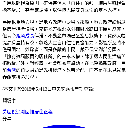
自用以輕稅為原則，確保每個人「自住」的那一棟房屋賦稅負
擔不增加，甚至應調降，以保障人民安身立命的基本人權。
房屋稅為地方稅，是地方政府重要稅收來源，地方政府紛紛調
整房屋標準價格，充裕地方稅源以弭補財政缺口本無可厚非，
但現今
經濟成長
停滯、不動產市場已呈窒息狀態下，貿然大幅
提高房屋持有稅，忽略人民自用住宅負擔能力，影響所及將不
僅是囤地、炒房者，而是多數的市民，嚴重侵害到部分國人
「擁有遮風蔽雨的居住所」的基本人權，除了讓人民生活痛苦
指數增加外，對經濟、社會都毫無幫助。在此呼籲新政府，目
前
台灣
的首要課題是先拚經濟、改善分配，而不是在未見景氣
春燕前拚命加稅。
(本文刊於2018年5月13日中央網路報星期專論)
關鍵字
房屋稅
追溯回推
居住正義
分享