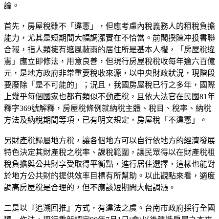
論。
首先，房屋稅雖不「違憲」，但應考慮內稅義務人的租稅負擔
能力，尤其是短期間大幅調漲實在不恰當。前閣揆陳冲投書聯
合報，指人類擁有遮風蔽雨的居住所是基本人權，「房屋稅違
憲」應立即修法，用意良善，但現行房屋稅稅收每年逾六百億
元，是地方政府非常重要稅收來源，以中央財政狀況，現階段
要廢除「是不可能的」；況且，我國房屋稅已行之多年，國際
上幾乎每個國家也都有類似不動產稅，且依大法官在民國81年
釋字369號解釋，房屋稅條例就納稅主體、稅目、稅率、納稅
方法及納稅期間等項，已有明文規定，房屋稅「不違憲」。
另財產稅歸屬地方稅，讓各個地方可以自行依地方的經濟發展
特色決定其財產稅之稅率、課稅範圍，讓民眾得以在財產稅租
稅負擔與公共財享受取得平衡點，進行居住選擇，這樣也能對
於地方公共財的提供效率目標有所幫助。以此觀點來看，適度
調高房屋稅是合理的，但不應該短期間大幅調漲。
二是以『追溯回推』方式，有違法之虞。台南市政府採行全國