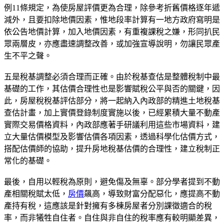
例11條規定，為使房屋評價更為合理，除參考折舊價格逐年遞
減外，且要扣除地價因素，惟地段率計算有一地方政府寫明是
依公告地價計算，加入地價因素，有重複課稅之嫌，形同扒民
眾兩層皮，亦應盡速調整改善，或加強宣導說明，勿讓民眾產
生不平之聲。
五是稅基調整必須合理而正確。由於稅基查估是整體稅制中最
基礎的工作，其估價合理性也是影響賦稅公平與否的關鍵，因
此，房屋稅稅基評估部分，將一起納入內政部的精進土地稅基
查估計畫，加上實價登錄制度實施以後，已經累積大量不動產
實際交易價格資料，內政部應著手研議利用這些市場資料，建
立大量估價模型及影響估價各項因素，透過科學化估價方式，
搭配估價師的協助，提升房地稅基估價的合理性，建立稅制正
常化的基礎。
最後，自用以輕稅為原則，避免傷及無辜。部分學者提到不動
產相關稅賦太低，
房價
飆高，導致財富分配惡化，應提高不動
產持有稅，這應該是針對擁有多棟房屋者分別課徵適合的稅
率，而非犧牲自住者。自住與非自住的稅率應有較明顯差異，