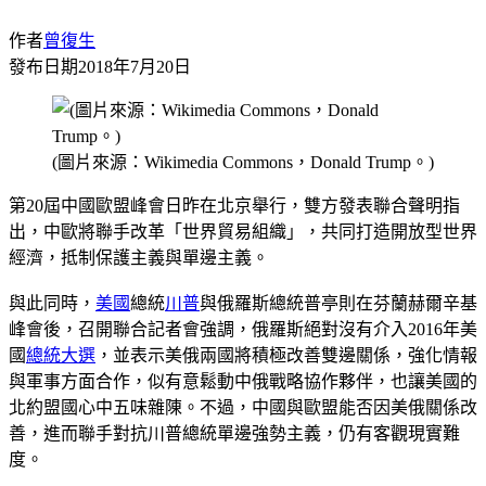
作者
曾復生
發布日期
2018年7月20日
(圖片來源：Wikimedia Commons，Donald Trump。)
第20屆中國歐盟峰會日昨在北京舉行，雙方發表聯合聲明指
出，中歐將聯手改革「世界貿易組織」，共同打造開放型世界
經濟，抵制保護主義與單邊主義。
與此同時，
美國
總統
川普
與俄羅斯總統普亭則在芬蘭赫爾辛基
峰會後，召開聯合記者會強調，俄羅斯絕對沒有介入2016年美
國
總統大選
，並表示美俄兩國將積極改善雙邊關係，強化情報
與軍事方面合作，似有意鬆動中俄戰略協作夥伴，也讓美國的
北約盟國心中五味雜陳。不過，中國與歐盟能否因美俄關係改
善，進而聯手對抗川普總統單邊強勢主義，仍有客觀現實難
度。