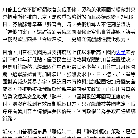
川普上台後不斷呼籲改善美俄關係，認為美俄兩國持續敵對只
會把莫斯科推向北京，是嚴重戰略錯誤而且必須改變。7月16
日，芬蘭赫爾辛基「雙普會」時，美俄領導人不僅刻意澄清
「通俄門案」，還討論到美俄兩國關係正常化實質議題，讓美
中俄與歐盟四邊「合縱連橫」，更加充滿戲劇性變化張力。
目前，川普在美國民調支持度居上任以來新高，國內
失業
率亦
創下近10年新低點，儘管民主黨政敵與媒體對川普狂轟猛攻，
但是川普顯然已經鞏固住中西部選民基本盤。川普在11月國會
期中選舉前還會再加碼演出，強烈要求中、日、德、加、墨等
國對美減少貿易赤字，逼迫日本南韓與北約盟國増加分攤安全
成本，並推動拉攏俄羅斯從親中轉向親美政策。面對川普單邊
強勢政經與安全政策「醉拳」，中國與歐盟等國現正疲於應
付，還沒有找到有效反制脫困良方，只好繼續被美國吃定，眼
睜睜看著川普盡情發揮美國優先，鞏固政權並為爭取連任總統
鋪路。
近來，川普積極布局「聯俄制中」與「聯俄制歐」策略，已經