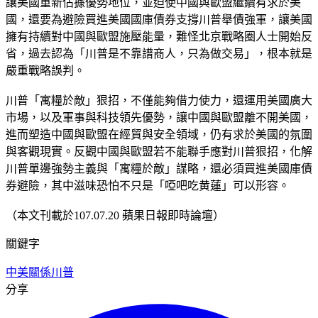
讓美國重新佔據優勢地位，並迫使中國與歐盟繼續有求於美
國，還要為避險買進美國國庫債券支撐川普舉債強軍，讓美國
擁有持續對中國與歐盟施壓能量，難怪北京戰略圈人士開始反
省，過去認為「川普是不靠譜商人，只為做交易」，根本就是
嚴重戰略誤判。
川普「寓糧於敵」狠招，不僅能夠借力使力，還運用美國廣大
市場，以及軍事與科技領先優勢，讓中國與歐盟離不開美國，
進而塑造中國與歐盟在經貿與安全領域，仍有求於美國的氛圍
與客觀現實。反觀中國與歐盟若不能聯手應對川普狠招，化解
川普單邊強勢主義與「寓糧於敵」謀略，還必須買進美國庫債
券避險，其中滋味恐怕不只是「啞吧吃黄蓮」可以形容。
（本文刊載於107.07.20 蘋果日報即時論壇）
關鍵字
中美關係
川普
分享