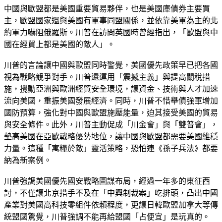
中國與歐盟都是美國重要貿易夥伴，也是美國庫債券主要買
主，歐盟國家還與美國有軍事同盟關係，並依靠美軍為主的北
約軍力嚇阻俄羅斯。川普在訪問英國時曾經指出，「歐盟與中
國在經貿上都是美國的敵人」。
川普的言論讓中國與歐盟同時警覺，美國優先政策早已把各國
視為戰略競爭對手。川普還運用「震撼主義」與提高關稅措
施，攪動亞洲與歐洲經貿安全環境，讓資金、技術與人才加速
流向美國，重振美國發展經濟。同時，川普不惜舉債強軍增加
國防預算，強化對中國與歐盟施壓能量，迫其接受美國的貿易
與安全條件。此外，川普主動促成「川金會」與「雙普會」，
墊高美國在亞歐戰略優勢地位，讓中國與歐盟都需要美國維穩
力量。這種「寓糧於敵」靈活策略，恐怕連《孫子兵法》都要
納為新案例。
川普強調美國優先國安戰略圖謀布局，經過一年多的東征西
討，不僅讓北京措手不及在「中興制裁案」吃排頭，凸出中國
產業對美國高科技零組件依賴程度，更讓日韓歐盟加拿大等傳
統盟國驚覺，川普強調不能再給盟國「占便宜」是玩真的。